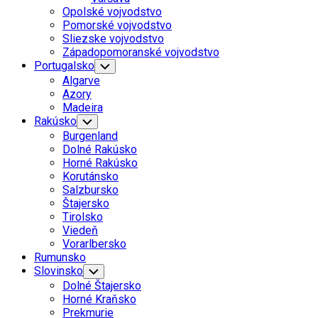
Menu
Opolské vojvodstvo
Pomorské vojvodstvo
Sliezske vojvodstvo
Západopomoranské vojvodstvo
Portugalsko
Toggle
Child
Algarve
Menu
Azory
Madeira
Rakúsko
Toggle
Child
Burgenland
Menu
Dolné Rakúsko
Horné Rakúsko
Korutánsko
Salzbursko
Štajersko
Tirolsko
Viedeň
Vorarlbersko
Rumunsko
Slovinsko
Toggle
Child
Dolné Štajersko
Menu
Horné Kraňsko
Prekmurie