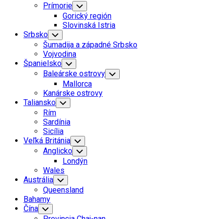
Prímorie
Toggle
Child
Gorický región
Menu
Slovinská Istria
Srbsko
Toggle
Child
Šumadija a západné Srbsko
Menu
Vojvodina
Španielsko
Toggle
Child
Baleárske ostrovy
Toggle
Menu
Child
Mallorca
Menu
Kanárske ostrovy
Taliansko
Toggle
Child
Rím
Menu
Sardínia
Sicília
Veľká Británia
Toggle
Child
Anglicko
Toggle
Menu
Child
Londýn
Menu
Wales
Austrália
Toggle
Child
Queensland
Menu
Bahamy
Čína
Toggle
Child
Provincia Chaj-nan