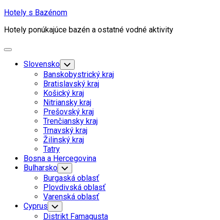
Skip
Hotely s Bazénom
to
Hotely ponúkajúce bazén a ostatné vodné aktivity
content
Expand
Menu
Current
Slovensko
Toggle
Child
Page
Banskobystrický kraj
Menu
Parent
Bratislavský kraj
Košický kraj
Nitriansky kraj
Prešovský kraj
Trenčiansky kraj
Trnavský kraj
Current
Žilinský kraj
Page
Current
Tatry
Parent
Page
Bosna a Hercegovina
Parent
Bulharsko
Toggle
Child
Burgaská oblasť
Menu
Plovdivská oblasť
Varenská oblasť
Cyprus
Toggle
Child
Distrikt Famagusta