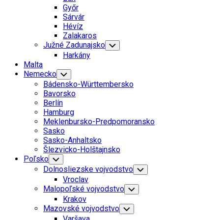
Menu
Győr
Sárvár
Hévíz
Zalakaros
Južné Zadunajsko
Toggle
Child
Harkány
Menu
Malta
Nemecko
Toggle
Child
Bádensko-Württembersko
Menu
Bavorsko
Berlín
Hamburg
Meklenbursko-Predpomoransko
Sasko
Sasko-Anhaltsko
Šlezvicko-Holštajnsko
Poľsko
Toggle
Child
Dolnosliezske vojvodstvo
Toggle
Menu
Child
Vroclav
Menu
Malopoľské vojvodstvo
Toggle
Child
Krakov
Menu
Mazovské vojvodstvo
Toggle
Child
Varšava