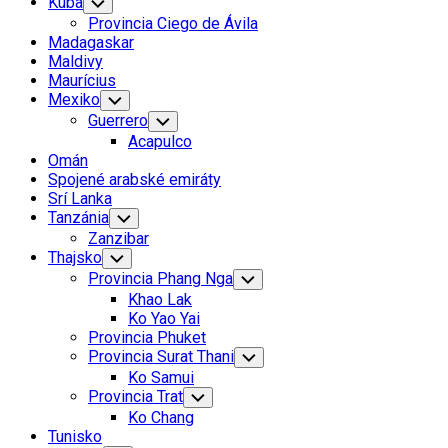
Kuba
Toggle
Child
Provincia Ciego de Ávila
Menu
Madagaskar
Maldivy
Maurícius
Mexiko
Toggle
Child
Guerrero
Toggle
Menu
Child
Acapulco
Menu
Omán
Spojené arabské emiráty
Srí Lanka
Tanzánia
Toggle
Child
Zanzibar
Menu
Thajsko
Toggle
Child
Provincia Phang Nga
Toggle
Menu
Child
Khao Lak
Menu
Ko Yao Yai
Provincia Phuket
Provincia Surat Thani
Toggle
Child
Ko Samui
Menu
Provincia Trat
Toggle
Child
Ko Chang
Menu
Tunisko