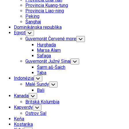
Menu
Provincia Kuang-tung
Provincia Liao-ning
Peking
Šanghaj
Dominikánska republika
Egypt
Toggle
Child
Guvernorát Červené more
Toggle
Menu
Child
Hurghada
Menu
Marsa Alam
Safaga
Guvernorát Južný Sinaj
Toggle
Child
Šarm aš-Šajch
Menu
Taba
Indonézia
Toggle
Child
Malé Sundy
Toggle
Menu
Child
Bali
Menu
Kanada
Toggle
Child
Britská Kolumbia
Menu
Kapverdy
Toggle
Child
Ostrov Sal
Menu
Keňa
Kostarika