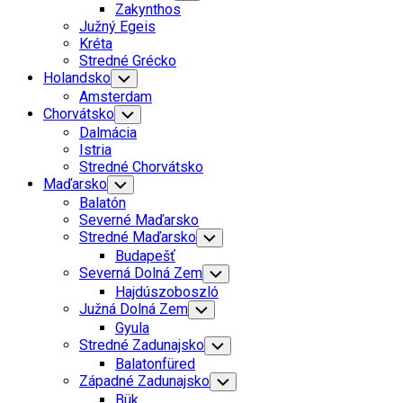
Child
Zakynthos
Menu
Južný Egeis
Kréta
Stredné Grécko
Holandsko
Toggle
Child
Amsterdam
Menu
Chorvátsko
Toggle
Child
Dalmácia
Menu
Istria
Stredné Chorvátsko
Maďarsko
Toggle
Child
Balatón
Menu
Severné Maďarsko
Stredné Maďarsko
Toggle
Child
Budapešť
Menu
Severná Dolná Zem
Toggle
Child
Hajdúszoboszló
Menu
Južná Dolná Zem
Toggle
Child
Gyula
Menu
Stredné Zadunajsko
Toggle
Child
Balatonfüred
Menu
Západné Zadunajsko
Toggle
Child
Bük