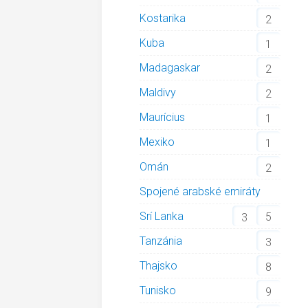
Kostarika
2
Kuba
1
Madagaskar
2
Maldivy
2
Maurícius
1
Mexiko
1
Omán
2
Spojené arabské emiráty
Srí Lanka
5
3
Tanzánia
3
Thajsko
8
Tunisko
9