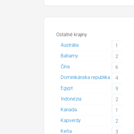
Ostatné krajiny
Austrália
1
Bahamy
2
Čína
6
Dominikánska republika
4
Egypt
9
Indonézia
2
Kanada
1
Kapverdy
2
Keňa
3