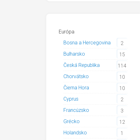
Európa
Bosna a Hercegovina
2
Bulharsko
15
Česká Republika
114
Chorvátsko
10
Čierna Hora
10
Cyprus
2
Francúzsko
3
Grécko
12
Holandsko
1