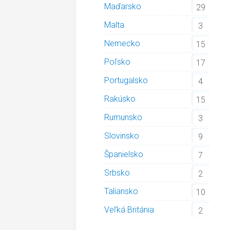
Maďarsko
29
Malta
3
Nemecko
15
Poľsko
17
Portugalsko
4
Rakúsko
15
Rumunsko
3
Slovinsko
9
Španielsko
7
Srbsko
2
Taliansko
10
Veľká Británia
2