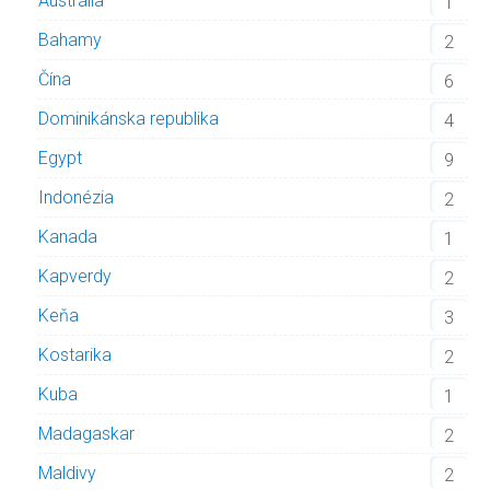
Austrália
1
Bahamy
2
Čína
6
Dominikánska republika
4
Egypt
9
Indonézia
2
Kanada
1
Kapverdy
2
Keňa
3
Kostarika
2
Kuba
1
Madagaskar
2
Maldivy
2