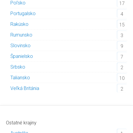
Poľsko
17
Portugalsko
4
Rakúsko
15
Rumunsko
3
Slovinsko
9
Španielsko
7
Srbsko
2
Taliansko
10
Veľká Británia
2
Ostatné krajiny