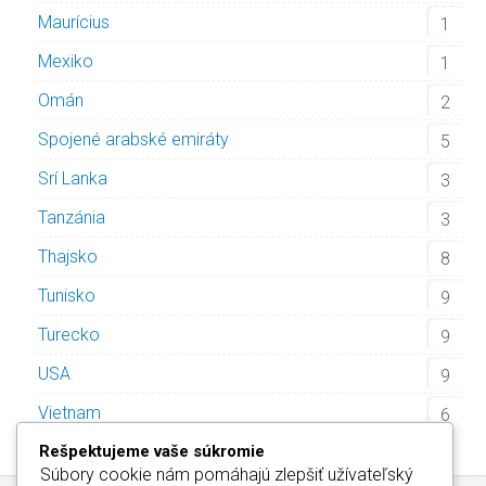
Maurícius
1
Mexiko
1
Omán
2
Spojené arabské emiráty
5
Srí Lanka
3
Tanzánia
3
Thajsko
8
Tunisko
9
Turecko
9
USA
9
Vietnam
6
Rešpektujeme vaše súkromie
Súbory cookie nám pomáhajú zlepšiť užívateľský