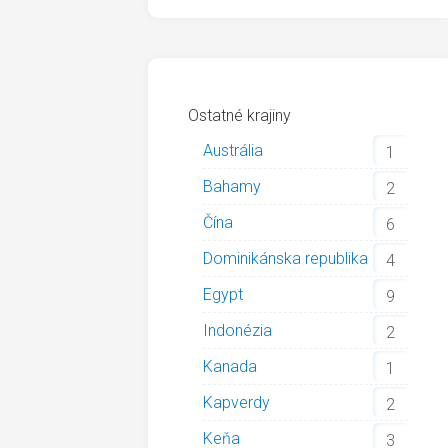
Ostatné krajiny
Austrália
1
Bahamy
2
Čína
6
Dominikánska republika
4
Egypt
9
Indonézia
2
Kanada
1
Kapverdy
2
Keňa
3