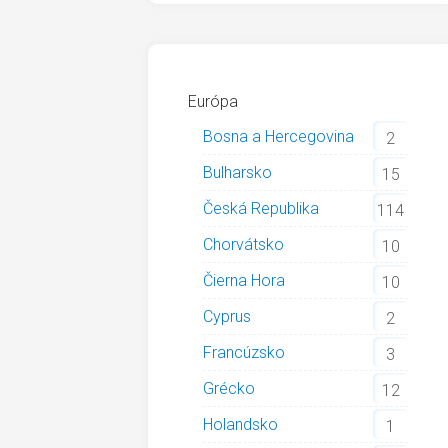
Európa
Bosna a Hercegovina
2
Bulharsko
15
Česká Republika
114
Chorvátsko
10
Čierna Hora
10
Cyprus
2
Francúzsko
3
Grécko
12
Holandsko
1