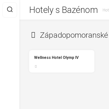
Skip
Hotely s Bazénom
to
Hot
content
Západopomoranské 
Wellness Hotel Olymp IV