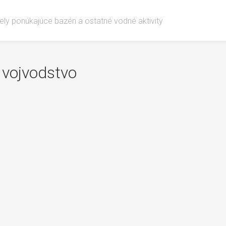
ely ponúkajúce bazén a ostatné vodné aktivity
vojvodstvo