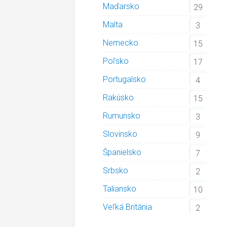
Maďarsko
29
Malta
3
Nemecko
15
Poľsko
17
Portugalsko
4
Rakúsko
15
Rumunsko
3
Slovinsko
9
Španielsko
7
Srbsko
2
Taliansko
10
Veľká Británia
2