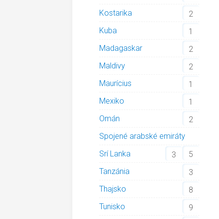
Kostarika
2
Kuba
1
Madagaskar
2
Maldivy
2
Maurícius
1
Mexiko
1
Omán
2
Spojené arabské emiráty
Srí Lanka
5
3
Tanzánia
3
Thajsko
8
Tunisko
9