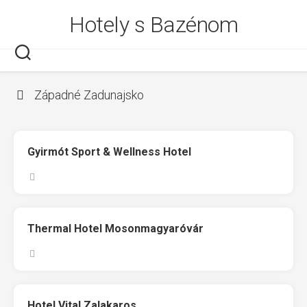
Skip
Hotely s Bazénom
to
content
Západné Zadunajsko
Gyirmót Sport & Wellness Hotel
Thermal Hotel Mosonmagyaróvár
Hotel Vital Zalakaros