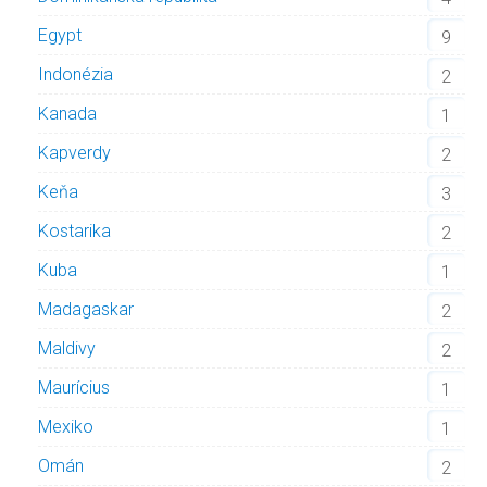
Egypt
9
Indonézia
2
Kanada
1
Kapverdy
2
Keňa
3
Kostarika
2
Kuba
1
Madagaskar
2
Maldivy
2
Maurícius
1
Mexiko
1
Omán
2