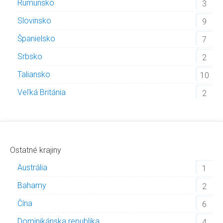
Rumunsko
3
Slovinsko
9
Španielsko
7
Srbsko
2
Taliansko
10
Veľká Británia
2
Ostatné krajiny
Austrália
1
Bahamy
2
Čína
6
Dominikánska republika
4