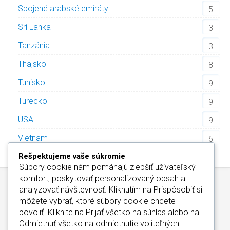
Spojené arabské emiráty
5
Srí Lanka
3
Tanzánia
3
Thajsko
8
Tunisko
9
Turecko
9
USA
9
Vietnam
6
Rešpektujeme vaše súkromie
Súbory cookie nám pomáhajú zlepšiť užívateľský
komfort, poskytovať personalizovaný obsah a
analyzovať návštevnosť. Kliknutím na
Prispôsobiť
si
môžete vybrať, ktoré súbory cookie chcete
povoliť. Kliknite na
Prijať všetko
na súhlas alebo na
Odmietnuť všetko
na odmietnutie voliteľných
Wellness Hotely Slovensko
/
Informácie o Cookies