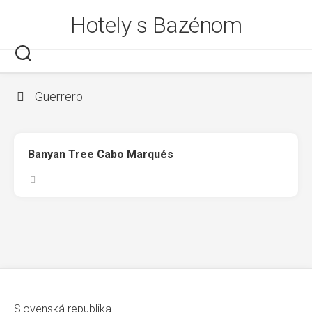
Skip
Hotely s Bazénom
to
content
Guerrero
Banyan Tree Cabo Marqués
Slovenská republika