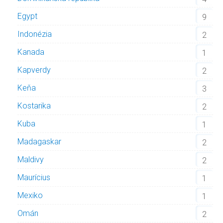
Egypt
9
Indonézia
2
Kanada
1
Kapverdy
2
Keňa
3
Kostarika
2
Kuba
1
Madagaskar
2
Maldivy
2
Maurícius
1
Mexiko
1
Omán
2