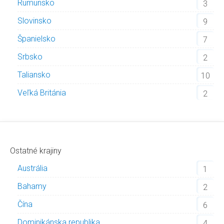
Rumunsko
3
Slovinsko
9
Španielsko
7
Srbsko
2
Taliansko
10
Veľká Británia
2
Ostatné krajiny
Austrália
1
Bahamy
2
Čína
6
Dominikánska republika
4