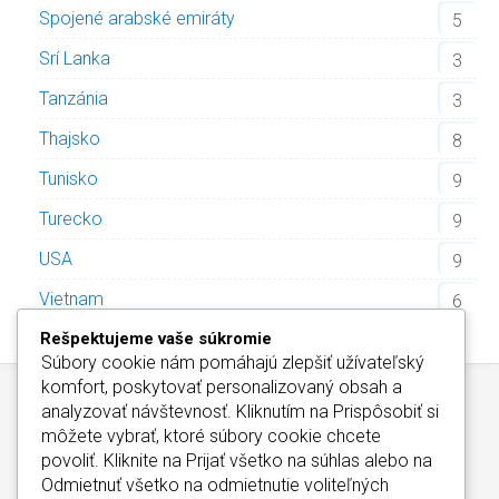
Spojené arabské emiráty
5
Srí Lanka
3
Tanzánia
3
Thajsko
8
Tunisko
9
Turecko
9
USA
9
Vietnam
6
Rešpektujeme vaše súkromie
Súbory cookie nám pomáhajú zlepšiť užívateľský
komfort, poskytovať personalizovaný obsah a
analyzovať návštevnosť. Kliknutím na
Prispôsobiť
si
môžete vybrať, ktoré súbory cookie chcete
povoliť. Kliknite na
Prijať všetko
na súhlas alebo na
Odmietnuť všetko
na odmietnutie voliteľných
Wellness Hotely Slovensko
/
Informácie o Cookies