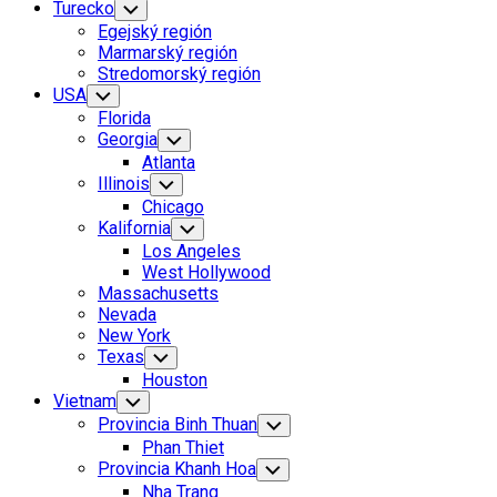
Turecko
Toggle
Child
Egejský región
Menu
Marmarský región
Stredomorský región
Current
USA
Toggle
Child
Page
Florida
Menu
Parent
Georgia
Toggle
Child
Atlanta
Menu
Illinois
Toggle
Child
Chicago
Menu
Kalifornia
Toggle
Child
Los Angeles
Menu
West Hollywood
Massachusetts
Nevada
New York
Current
Texas
Toggle
Child
Page:
Houston
Menu
Vietnam
Toggle
Child
Provincia Binh Thuan
Toggle
Menu
Child
Phan Thiet
Menu
Provincia Khanh Hoa
Toggle
Child
Nha Trang