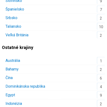
Slovinsko
9
Španielsko
7
Srbsko
2
Taliansko
10
Veľká Británia
2
Ostatné krajiny
Austrália
1
Bahamy
2
Čína
6
Dominikánska republika
4
Egypt
9
Indonézia
2