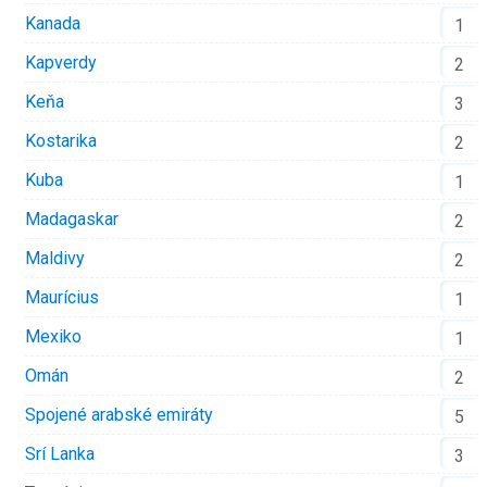
Kanada
1
Kapverdy
2
Keňa
3
Kostarika
2
Kuba
1
Madagaskar
2
Maldivy
2
Maurícius
1
Mexiko
1
Omán
2
Spojené arabské emiráty
5
Srí Lanka
3