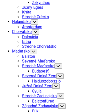
Child
Zakynthos
Menu
Južný Egeis
Kréta
Stredné Grécko
Holandsko
Toggle
Child
Amsterdam
Menu
Chorvátsko
Toggle
Child
Dalmácia
Menu
Istria
Stredné Chorvátsko
Maďarsko
Toggle
Child
Balatón
Menu
Severné Maďarsko
Stredné Maďarsko
Toggle
Child
Budapešť
Menu
Severná Dolná Zem
Toggle
Child
Hajdúszoboszló
Menu
Južná Dolná Zem
Toggle
Child
Gyula
Menu
Stredné Zadunajsko
Toggle
Child
Balatonfüred
Menu
Západné Zadunajsko
Toggle
Child
Bük