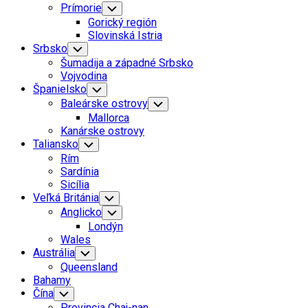
Prímorie
Toggle
Child
Gorický región
Menu
Slovinská Istria
Srbsko
Toggle
Child
Šumadija a západné Srbsko
Menu
Vojvodina
Španielsko
Toggle
Child
Baleárske ostrovy
Toggle
Menu
Child
Mallorca
Menu
Kanárske ostrovy
Taliansko
Toggle
Child
Rím
Menu
Sardínia
Sicília
Veľká Británia
Toggle
Child
Anglicko
Toggle
Menu
Child
Londýn
Menu
Wales
Austrália
Toggle
Child
Queensland
Menu
Bahamy
Čína
Toggle
Child
Provincia Chaj-nan