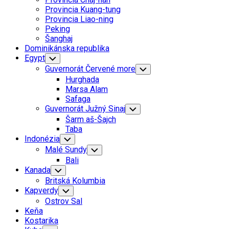
Menu
Provincia Kuang-tung
Provincia Liao-ning
Peking
Šanghaj
Dominikánska republika
Egypt
Toggle
Child
Guvernorát Červené more
Toggle
Menu
Child
Hurghada
Menu
Marsa Alam
Safaga
Guvernorát Južný Sinaj
Toggle
Child
Šarm aš-Šajch
Menu
Taba
Indonézia
Toggle
Child
Malé Sundy
Toggle
Menu
Child
Bali
Menu
Kanada
Toggle
Child
Britská Kolumbia
Menu
Kapverdy
Toggle
Child
Ostrov Sal
Menu
Keňa
Kostarika