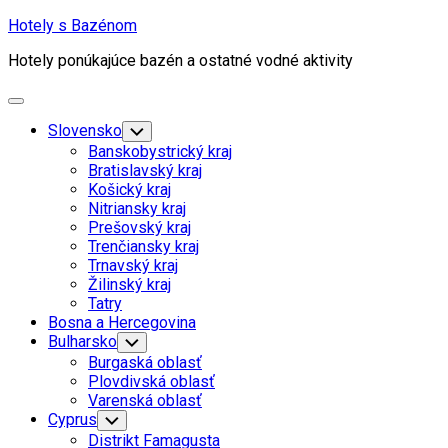
Skip
Hotely s Bazénom
to
Hotely ponúkajúce bazén a ostatné vodné aktivity
content
Expand
Menu
Slovensko
Toggle
Child
Banskobystrický kraj
Menu
Bratislavský kraj
Košický kraj
Nitriansky kraj
Prešovský kraj
Trenčiansky kraj
Trnavský kraj
Žilinský kraj
Tatry
Bosna a Hercegovina
Bulharsko
Toggle
Child
Burgaská oblasť
Menu
Plovdivská oblasť
Varenská oblasť
Cyprus
Toggle
Child
Distrikt Famagusta