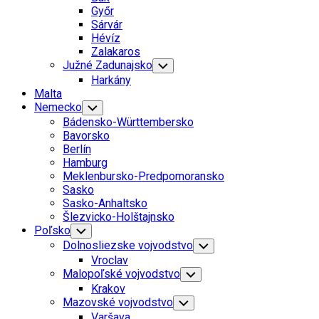
Menu
Győr
Sárvár
Hévíz
Zalakaros
Južné Zadunajsko
Toggle
Child
Harkány
Menu
Malta
Nemecko
Toggle
Child
Bádensko-Württembersko
Menu
Bavorsko
Berlín
Hamburg
Meklenbursko-Predpomoransko
Sasko
Sasko-Anhaltsko
Šlezvicko-Holštajnsko
Poľsko
Toggle
Child
Dolnosliezske vojvodstvo
Toggle
Menu
Child
Vroclav
Menu
Malopoľské vojvodstvo
Toggle
Child
Krakov
Menu
Mazovské vojvodstvo
Toggle
Child
Varšava