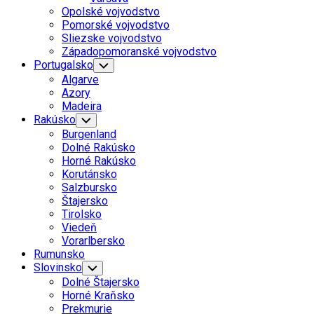
Menu
Opolské vojvodstvo
Pomorské vojvodstvo
Sliezske vojvodstvo
Západopomoranské vojvodstvo
Portugalsko
Toggle
Child
Algarve
Menu
Azory
Madeira
Rakúsko
Toggle
Child
Burgenland
Menu
Dolné Rakúsko
Horné Rakúsko
Korutánsko
Salzbursko
Štajersko
Tirolsko
Viedeň
Vorarlbersko
Rumunsko
Slovinsko
Toggle
Child
Dolné Štajersko
Menu
Horné Kraňsko
Prekmurie