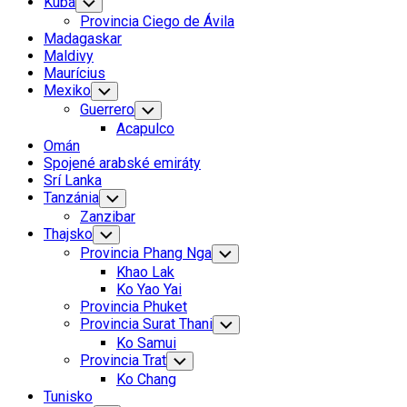
Kuba
Toggle
Child
Provincia Ciego de Ávila
Menu
Madagaskar
Maldivy
Maurícius
Mexiko
Toggle
Child
Guerrero
Toggle
Menu
Child
Acapulco
Menu
Omán
Spojené arabské emiráty
Srí Lanka
Tanzánia
Toggle
Child
Zanzibar
Menu
Thajsko
Toggle
Child
Provincia Phang Nga
Toggle
Menu
Child
Khao Lak
Menu
Ko Yao Yai
Provincia Phuket
Provincia Surat Thani
Toggle
Child
Ko Samui
Menu
Provincia Trat
Toggle
Child
Ko Chang
Menu
Tunisko