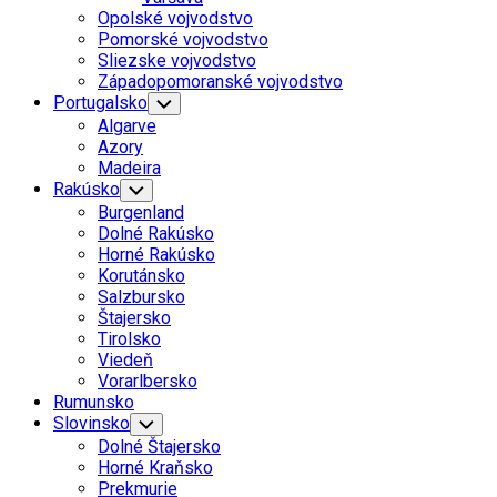
Menu
Opolské vojvodstvo
Pomorské vojvodstvo
Sliezske vojvodstvo
Západopomoranské vojvodstvo
Portugalsko
Toggle
Child
Algarve
Menu
Azory
Madeira
Rakúsko
Toggle
Child
Burgenland
Menu
Dolné Rakúsko
Horné Rakúsko
Korutánsko
Salzbursko
Štajersko
Tirolsko
Viedeň
Vorarlbersko
Rumunsko
Slovinsko
Toggle
Child
Dolné Štajersko
Menu
Horné Kraňsko
Prekmurie