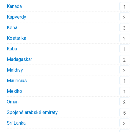
Kanada
1
Kapverdy
2
Keňa
3
Kostarika
2
Kuba
1
Madagaskar
2
Maldivy
2
Maurícius
1
Mexiko
1
Omán
2
Spojené arabské emiráty
5
Srí Lanka
3