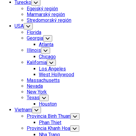
Turecko
Toggle
Child
Egejský región
Menu
Marmarský región
Stredomorský región
Current
USA
Toggle
Child
Page
Florida
Menu
Parent
Georgia
Toggle
Child
Atlanta
Menu
Current
Illinois
Toggle
Child
Page:
Chicago
Menu
Kalifornia
Toggle
Child
Los Angeles
Menu
West Hollywood
Massachusetts
Nevada
New York
Texas
Toggle
Child
Houston
Menu
Vietnam
Toggle
Child
Provincia Binh Thuan
Toggle
Menu
Child
Phan Thiet
Menu
Provincia Khanh Hoa
Toggle
Child
Nha Trang