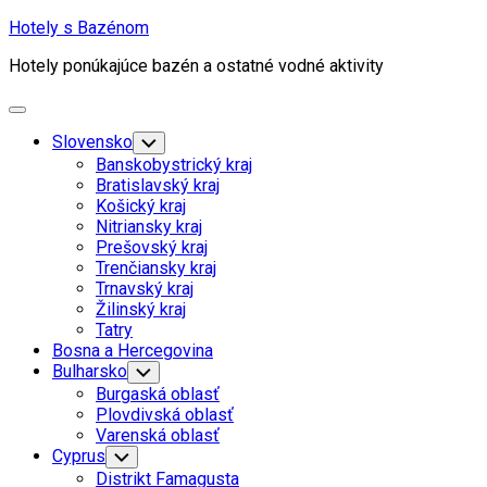
Skip
Hotely s Bazénom
to
Hotely ponúkajúce bazén a ostatné vodné aktivity
content
Expand
Menu
Slovensko
Toggle
Child
Banskobystrický kraj
Menu
Bratislavský kraj
Košický kraj
Nitriansky kraj
Prešovský kraj
Trenčiansky kraj
Trnavský kraj
Žilinský kraj
Tatry
Bosna a Hercegovina
Bulharsko
Toggle
Child
Burgaská oblasť
Menu
Plovdivská oblasť
Varenská oblasť
Cyprus
Toggle
Child
Distrikt Famagusta