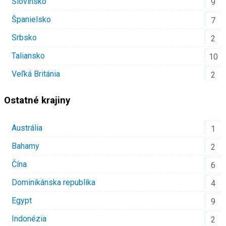
Slovinsko
9
Španielsko
7
Srbsko
2
Taliansko
10
Veľká Británia
2
Ostatné krajiny
Austrália
1
Bahamy
2
Čína
6
Dominikánska republika
4
Egypt
9
Indonézia
2