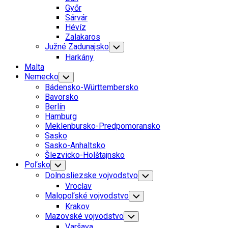
Menu
Győr
Sárvár
Hévíz
Zalakaros
Južné Zadunajsko
Toggle
Child
Harkány
Menu
Malta
Nemecko
Toggle
Child
Bádensko-Württembersko
Menu
Bavorsko
Berlín
Hamburg
Meklenbursko-Predpomoransko
Sasko
Sasko-Anhaltsko
Šlezvicko-Holštajnsko
Poľsko
Toggle
Child
Dolnosliezske vojvodstvo
Toggle
Menu
Child
Vroclav
Menu
Malopoľské vojvodstvo
Toggle
Child
Krakov
Menu
Mazovské vojvodstvo
Toggle
Child
Varšava