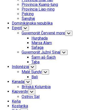
Menu
Provincia Kuang-tung
Provincia Liao-ning
Peking
Šanghaj
Dominikánska republika
Egypt
Toggle
Child
Guvernorát Červené more
Toggle
Menu
Child
Hurghada
Menu
Marsa Alam
Safaga
Guvernorát Južný Sinaj
Toggle
Child
Šarm aš-Šajch
Menu
Taba
Indonézia
Toggle
Child
Malé Sundy
Toggle
Menu
Child
Bali
Menu
Kanada
Toggle
Child
Britská Kolumbia
Menu
Kapverdy
Toggle
Child
Ostrov Sal
Menu
Keňa
Kostarika