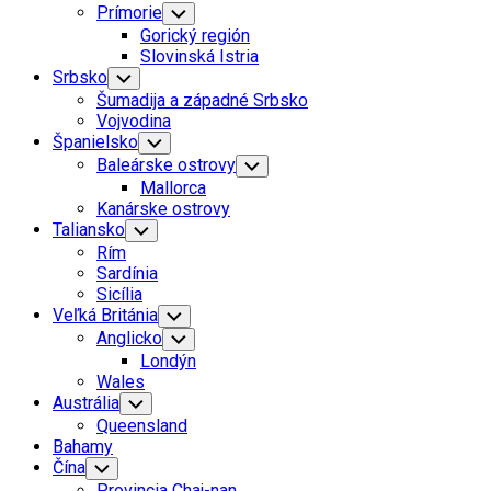
Prímorie
Toggle
Child
Gorický región
Menu
Slovinská Istria
Srbsko
Toggle
Child
Šumadija a západné Srbsko
Menu
Vojvodina
Španielsko
Toggle
Child
Baleárske ostrovy
Toggle
Menu
Child
Mallorca
Menu
Kanárske ostrovy
Taliansko
Toggle
Child
Rím
Menu
Sardínia
Sicília
Veľká Británia
Toggle
Child
Anglicko
Toggle
Menu
Child
Londýn
Menu
Wales
Austrália
Toggle
Child
Queensland
Menu
Bahamy
Čína
Toggle
Child
Provincia Chaj-nan