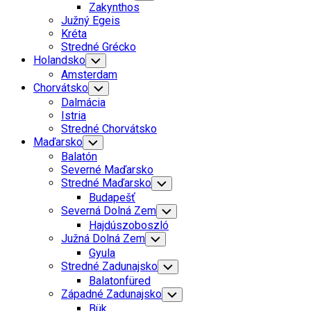
Child
Zakynthos
Menu
Južný Egeis
Kréta
Stredné Grécko
Holandsko
Toggle
Child
Amsterdam
Menu
Chorvátsko
Toggle
Child
Dalmácia
Menu
Istria
Stredné Chorvátsko
Maďarsko
Toggle
Child
Balatón
Menu
Severné Maďarsko
Stredné Maďarsko
Toggle
Child
Budapešť
Menu
Severná Dolná Zem
Toggle
Child
Hajdúszoboszló
Menu
Južná Dolná Zem
Toggle
Child
Gyula
Menu
Stredné Zadunajsko
Toggle
Child
Balatonfüred
Menu
Západné Zadunajsko
Toggle
Child
Bük