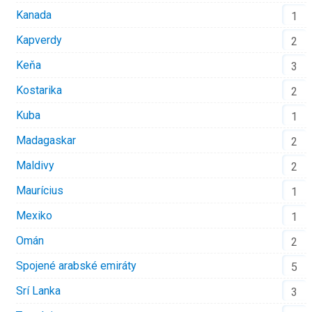
Kanada
1
Kapverdy
2
Keňa
3
Kostarika
2
Kuba
1
Madagaskar
2
Maldivy
2
Maurícius
1
Mexiko
1
Omán
2
Spojené arabské emiráty
5
Srí Lanka
3