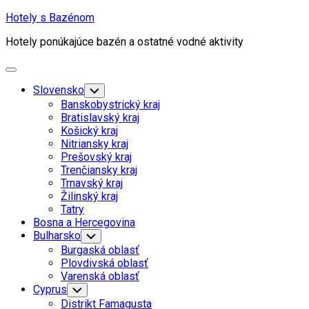
Skip
Hotely s Bazénom
to
Hotely ponúkajúce bazén a ostatné vodné aktivity
content
Expand
Menu
Slovensko
Toggle
Child
Banskobystrický kraj
Menu
Bratislavský kraj
Košický kraj
Nitriansky kraj
Prešovský kraj
Trenčiansky kraj
Trnavský kraj
Žilinský kraj
Tatry
Bosna a Hercegovina
Bulharsko
Toggle
Child
Burgaská oblasť
Menu
Plovdivská oblasť
Varenská oblasť
Cyprus
Toggle
Child
Distrikt Famagusta