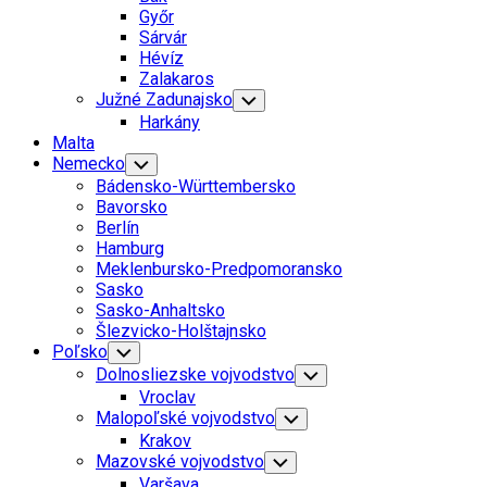
Menu
Győr
Sárvár
Hévíz
Zalakaros
Južné Zadunajsko
Toggle
Child
Harkány
Menu
Malta
Nemecko
Toggle
Child
Bádensko-Württembersko
Menu
Bavorsko
Berlín
Hamburg
Meklenbursko-Predpomoransko
Sasko
Sasko-Anhaltsko
Šlezvicko-Holštajnsko
Poľsko
Toggle
Child
Dolnosliezske vojvodstvo
Toggle
Menu
Child
Vroclav
Menu
Malopoľské vojvodstvo
Toggle
Child
Krakov
Menu
Mazovské vojvodstvo
Toggle
Child
Varšava