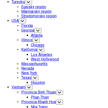
Turecko
Toggle
Child
Egejský región
Menu
Marmarský región
Stredomorský región
USA
Toggle
Child
Florida
Menu
Georgia
Toggle
Child
Atlanta
Menu
Illinois
Toggle
Child
Chicago
Menu
Kalifornia
Toggle
Child
Los Angeles
Menu
West Hollywood
Massachusetts
Nevada
New York
Texas
Toggle
Child
Houston
Menu
Vietnam
Toggle
Child
Provincia Binh Thuan
Toggle
Menu
Child
Phan Thiet
Menu
Provincia Khanh Hoa
Toggle
Child
Nha Trang