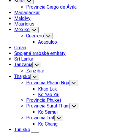
Kuba
Toggle
Child
Provincia Ciego de Ávila
Menu
Madagaskar
Maldivy
Maurícius
Mexiko
Toggle
Child
Guerrero
Toggle
Menu
Child
Acapulco
Menu
Omán
Spojené arabské emiráty
Srí Lanka
Tanzánia
Toggle
Child
Zanzibar
Menu
Thajsko
Toggle
Child
Provincia Phang Nga
Toggle
Menu
Child
Khao Lak
Menu
Ko Yao Yai
Provincia Phuket
Provincia Surat Thani
Toggle
Child
Ko Samui
Menu
Provincia Trat
Toggle
Child
Ko Chang
Menu
Tunisko