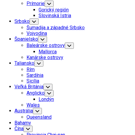
Prímorie
Toggle
Child
Gorický región
Menu
Slovinská Istria
Srbsko
Toggle
Child
Šumadija a západné Srbsko
Menu
Vojvodina
Španielsko
Toggle
Child
Baleárske ostrovy
Toggle
Menu
Child
Mallorca
Menu
Kanárske ostrovy
Taliansko
Toggle
Child
Rím
Menu
Sardínia
Sicília
Veľká Británia
Toggle
Child
Anglicko
Toggle
Menu
Child
Londýn
Menu
Wales
Current
Austrália
Toggle
Child
Page
Current
Queensland
Menu
Parent
Page:
Bahamy
Čína
Toggle
Child
Provincia Chaj-nan