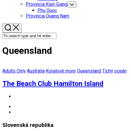
Menu
Provincia Kien Giang
Toggle
Child
Phu Quoc
Menu
Provincia Quang Nam
Queensland
Adults Only
Austrália
Koralové more
Queensland
Tichý oceán
The Beach Club Hamilton Island
Slovenská republika