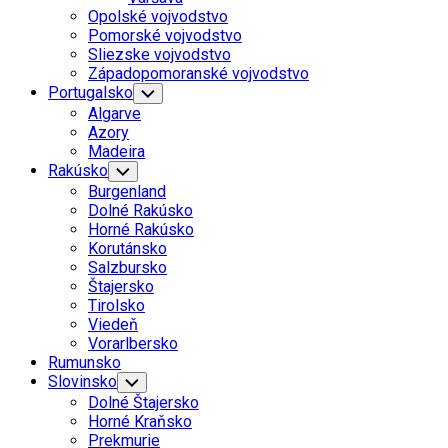
Menu
Opolské vojvodstvo
Pomorské vojvodstvo
Sliezske vojvodstvo
Západopomoranské vojvodstvo
Portugalsko
Toggle
Child
Algarve
Menu
Azory
Madeira
Rakúsko
Toggle
Child
Burgenland
Menu
Dolné Rakúsko
Horné Rakúsko
Korutánsko
Salzbursko
Štajersko
Tirolsko
Viedeň
Vorarlbersko
Rumunsko
Slovinsko
Toggle
Child
Dolné Štajersko
Menu
Horné Kraňsko
Prekmurie