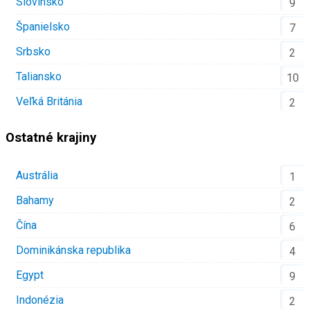
Slovinsko
9
Španielsko
7
Srbsko
2
Taliansko
10
Veľká Británia
2
Ostatné krajiny
Austrália
1
Bahamy
2
Čína
6
Dominikánska republika
4
Egypt
9
Indonézia
2