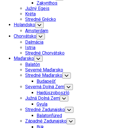
Child
Zakynthos
Menu
Južný Egeis
Kréta
Stredné Grécko
Holandsko
Toggle
Child
Amsterdam
Menu
Chorvátsko
Toggle
Child
Dalmácia
Menu
Istria
Stredné Chorvátsko
Maďarsko
Toggle
Child
Balatón
Menu
Severné Maďarsko
Stredné Maďarsko
Toggle
Child
Budapešť
Menu
Severná Dolná Zem
Toggle
Child
Hajdúszoboszló
Menu
Južná Dolná Zem
Toggle
Child
Gyula
Menu
Stredné Zadunajsko
Toggle
Child
Balatonfüred
Menu
Západné Zadunajsko
Toggle
Child
Bük