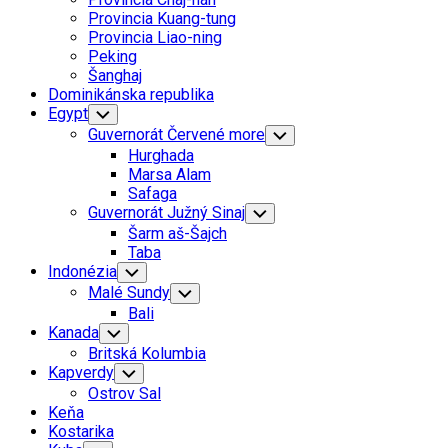
Menu
Provincia Kuang-tung
Provincia Liao-ning
Peking
Šanghaj
Dominikánska republika
Egypt
Toggle
Child
Guvernorát Červené more
Toggle
Menu
Child
Hurghada
Menu
Marsa Alam
Safaga
Guvernorát Južný Sinaj
Toggle
Child
Šarm aš-Šajch
Menu
Taba
Indonézia
Toggle
Child
Malé Sundy
Toggle
Menu
Child
Bali
Menu
Kanada
Toggle
Child
Britská Kolumbia
Menu
Kapverdy
Toggle
Child
Ostrov Sal
Menu
Keňa
Kostarika