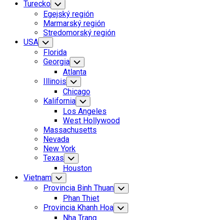
Current
Turecko
Toggle
Child
Page
Egejský región
Menu
Parent
Current
Marmarský región
Page:
Stredomorský región
USA
Toggle
Child
Florida
Menu
Georgia
Toggle
Child
Atlanta
Menu
Illinois
Toggle
Child
Chicago
Menu
Kalifornia
Toggle
Child
Los Angeles
Menu
West Hollywood
Massachusetts
Nevada
New York
Texas
Toggle
Child
Houston
Menu
Vietnam
Toggle
Child
Provincia Binh Thuan
Toggle
Menu
Child
Phan Thiet
Menu
Provincia Khanh Hoa
Toggle
Child
Nha Trang