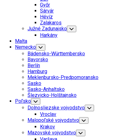
Menu
Győr
Sárvár
Hévíz
Zalakaros
Južné Zadunajsko
Toggle
Child
Harkány
Menu
Malta
Nemecko
Toggle
Child
Bádensko-Württembersko
Menu
Bavorsko
Berlín
Hamburg
Meklenbursko-Predpomoransko
Sasko
Sasko-Anhaltsko
Šlezvicko-Holštajnsko
Poľsko
Toggle
Child
Dolnosliezske vojvodstvo
Toggle
Menu
Child
Vroclav
Menu
Malopoľské vojvodstvo
Toggle
Child
Krakov
Menu
Mazovské vojvodstvo
Toggle
Child
Varšava