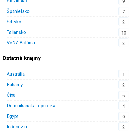
Slovinsko
9
Španielsko
7
Srbsko
2
Taliansko
10
Veľká Británia
2
Ostatné krajiny
Austrália
1
Bahamy
2
Čína
6
Dominikánska republika
4
Egypt
9
Indonézia
2