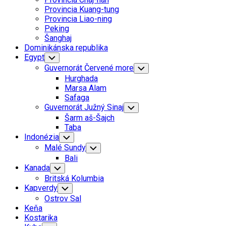
Menu
Provincia Kuang-tung
Provincia Liao-ning
Peking
Šanghaj
Dominikánska republika
Egypt
Toggle
Child
Guvernorát Červené more
Toggle
Menu
Child
Hurghada
Menu
Marsa Alam
Safaga
Guvernorát Južný Sinaj
Toggle
Child
Šarm aš-Šajch
Menu
Taba
Indonézia
Toggle
Child
Malé Sundy
Toggle
Menu
Child
Bali
Menu
Kanada
Toggle
Child
Britská Kolumbia
Menu
Kapverdy
Toggle
Child
Ostrov Sal
Menu
Keňa
Kostarika