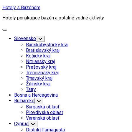
Skip
Hotely s Bazénom
to
Hotely ponúkajúce bazén a ostatné vodné aktivity
content
Expand
Menu
Slovensko
Toggle
Child
Banskobystrický kraj
Menu
Bratislavský kraj
Košický kraj
Nitriansky kraj
Prešovský kraj
Trenčiansky kraj
Trnavský kraj
Žilinský kraj
Tatry
Bosna a Hercegovina
Bulharsko
Toggle
Child
Burgaská oblasť
Menu
Plovdivská oblasť
Varenská oblasť
Cyprus
Toggle
Child
Distrikt Famagusta