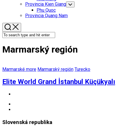
Menu
Provincia Kien Giang
Toggle
Child
Phu Quoc
Menu
Provincia Quang Nam
Marmarský región
Marmarské more
Marmarský región
Turecko
Elite World Grand İstanbul Küçükyalı
Slovenská republika