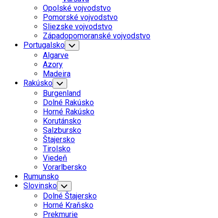
Menu
Opolské vojvodstvo
Pomorské vojvodstvo
Sliezske vojvodstvo
Západopomoranské vojvodstvo
Portugalsko
Toggle
Child
Algarve
Menu
Azory
Madeira
Rakúsko
Toggle
Child
Burgenland
Menu
Dolné Rakúsko
Horné Rakúsko
Korutánsko
Salzbursko
Štajersko
Tirolsko
Viedeň
Vorarlbersko
Rumunsko
Slovinsko
Toggle
Child
Dolné Štajersko
Menu
Horné Kraňsko
Prekmurie