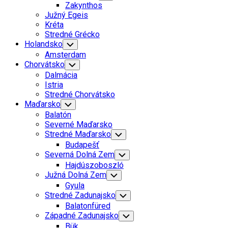
Child
Zakynthos
Menu
Južný Egeis
Kréta
Stredné Grécko
Holandsko
Toggle
Child
Amsterdam
Menu
Chorvátsko
Toggle
Child
Dalmácia
Menu
Istria
Stredné Chorvátsko
Maďarsko
Toggle
Child
Balatón
Menu
Severné Maďarsko
Stredné Maďarsko
Toggle
Child
Budapešť
Menu
Severná Dolná Zem
Toggle
Child
Hajdúszoboszló
Menu
Južná Dolná Zem
Toggle
Child
Gyula
Menu
Stredné Zadunajsko
Toggle
Child
Balatonfüred
Menu
Západné Zadunajsko
Toggle
Child
Bük