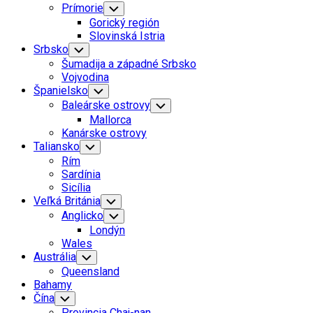
Prímorie
Toggle
Child
Gorický región
Menu
Slovinská Istria
Srbsko
Toggle
Child
Šumadija a západné Srbsko
Menu
Vojvodina
Španielsko
Toggle
Child
Baleárske ostrovy
Toggle
Menu
Child
Mallorca
Menu
Kanárske ostrovy
Taliansko
Toggle
Child
Rím
Menu
Sardínia
Sicília
Veľká Británia
Toggle
Child
Anglicko
Toggle
Menu
Child
Londýn
Menu
Wales
Austrália
Toggle
Child
Queensland
Menu
Bahamy
Čína
Toggle
Child
Provincia Chaj-nan