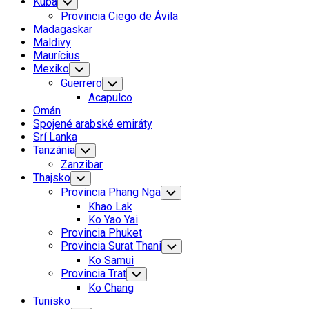
Kuba
Toggle
Child
Provincia Ciego de Ávila
Menu
Madagaskar
Maldivy
Maurícius
Mexiko
Toggle
Child
Guerrero
Toggle
Menu
Child
Acapulco
Menu
Omán
Spojené arabské emiráty
Srí Lanka
Tanzánia
Toggle
Child
Zanzibar
Menu
Thajsko
Toggle
Child
Provincia Phang Nga
Toggle
Menu
Child
Khao Lak
Menu
Ko Yao Yai
Provincia Phuket
Provincia Surat Thani
Toggle
Child
Ko Samui
Menu
Provincia Trat
Toggle
Child
Ko Chang
Menu
Tunisko