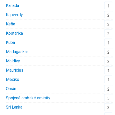
Kanada
1
Kapverdy
2
Keňa
3
Kostarika
2
Kuba
1
Madagaskar
2
Maldivy
2
Maurícius
1
Mexiko
1
Omán
2
Spojené arabské emiráty
5
Srí Lanka
3