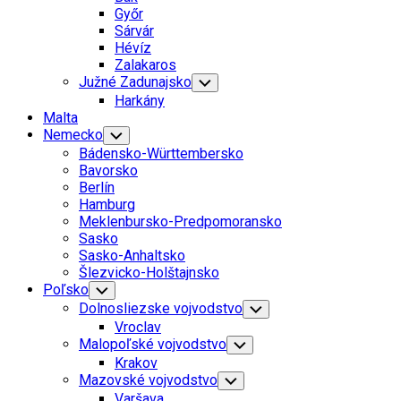
Menu
Győr
Sárvár
Hévíz
Zalakaros
Južné Zadunajsko
Toggle
Child
Harkány
Menu
Malta
Nemecko
Toggle
Child
Bádensko-Württembersko
Menu
Bavorsko
Berlín
Hamburg
Meklenbursko-Predpomoransko
Sasko
Sasko-Anhaltsko
Šlezvicko-Holštajnsko
Poľsko
Toggle
Child
Dolnosliezske vojvodstvo
Toggle
Menu
Child
Vroclav
Menu
Malopoľské vojvodstvo
Toggle
Child
Krakov
Menu
Mazovské vojvodstvo
Toggle
Child
Varšava