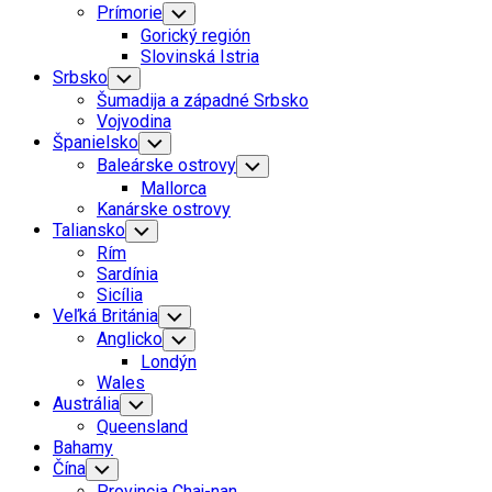
Prímorie
Toggle
Child
Gorický región
Menu
Slovinská Istria
Srbsko
Toggle
Child
Šumadija a západné Srbsko
Menu
Vojvodina
Španielsko
Toggle
Child
Baleárske ostrovy
Toggle
Menu
Child
Mallorca
Menu
Kanárske ostrovy
Taliansko
Toggle
Child
Rím
Menu
Sardínia
Sicília
Veľká Británia
Toggle
Child
Anglicko
Toggle
Menu
Child
Londýn
Menu
Wales
Austrália
Toggle
Child
Queensland
Menu
Bahamy
Čína
Toggle
Child
Provincia Chaj-nan