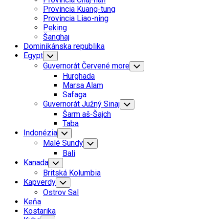
Menu
Provincia Kuang-tung
Provincia Liao-ning
Peking
Šanghaj
Dominikánska republika
Egypt
Toggle
Child
Guvernorát Červené more
Toggle
Menu
Child
Hurghada
Menu
Marsa Alam
Safaga
Guvernorát Južný Sinaj
Toggle
Child
Šarm aš-Šajch
Menu
Taba
Indonézia
Toggle
Child
Malé Sundy
Toggle
Menu
Child
Bali
Menu
Kanada
Toggle
Child
Britská Kolumbia
Menu
Kapverdy
Toggle
Child
Ostrov Sal
Menu
Keňa
Kostarika