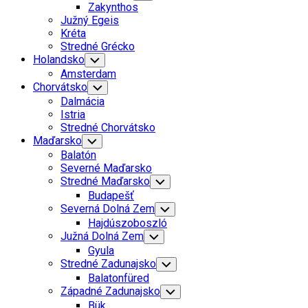
Child
Zakynthos
Menu
Južný Egeis
Kréta
Current
Stredné Grécko
Page:
Holandsko
Toggle
Child
Amsterdam
Menu
Chorvátsko
Toggle
Child
Dalmácia
Menu
Istria
Stredné Chorvátsko
Maďarsko
Toggle
Child
Balatón
Menu
Severné Maďarsko
Stredné Maďarsko
Toggle
Child
Budapešť
Menu
Severná Dolná Zem
Toggle
Child
Hajdúszoboszló
Menu
Južná Dolná Zem
Toggle
Child
Gyula
Menu
Stredné Zadunajsko
Toggle
Child
Balatonfüred
Menu
Západné Zadunajsko
Toggle
Child
Bük