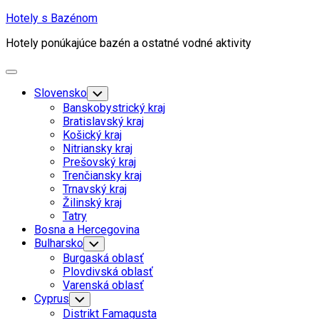
Skip
Hotely s Bazénom
to
Hotely ponúkajúce bazén a ostatné vodné aktivity
content
Expand
Menu
Slovensko
Toggle
Child
Banskobystrický kraj
Menu
Bratislavský kraj
Košický kraj
Nitriansky kraj
Prešovský kraj
Trenčiansky kraj
Trnavský kraj
Žilinský kraj
Tatry
Bosna a Hercegovina
Bulharsko
Toggle
Child
Burgaská oblasť
Menu
Plovdivská oblasť
Varenská oblasť
Cyprus
Toggle
Child
Distrikt Famagusta