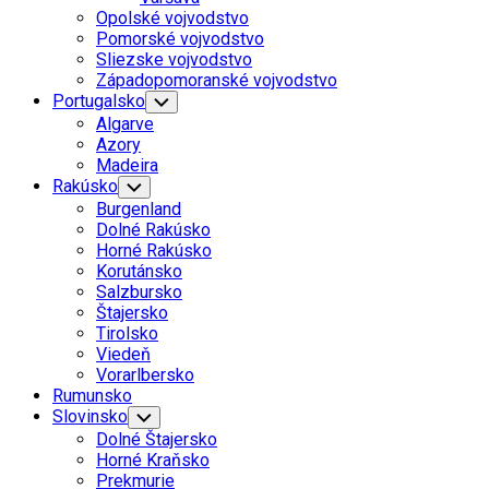
Menu
Opolské vojvodstvo
Pomorské vojvodstvo
Sliezske vojvodstvo
Západopomoranské vojvodstvo
Portugalsko
Toggle
Child
Algarve
Menu
Azory
Madeira
Rakúsko
Toggle
Child
Burgenland
Menu
Dolné Rakúsko
Horné Rakúsko
Korutánsko
Salzbursko
Štajersko
Tirolsko
Viedeň
Vorarlbersko
Rumunsko
Slovinsko
Toggle
Child
Dolné Štajersko
Menu
Horné Kraňsko
Prekmurie