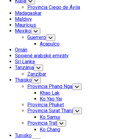
Kuba
Toggle
Child
Provincia Ciego de Ávila
Menu
Madagaskar
Maldivy
Maurícius
Mexiko
Toggle
Child
Guerrero
Toggle
Menu
Child
Acapulco
Menu
Omán
Spojené arabské emiráty
Srí Lanka
Tanzánia
Toggle
Child
Zanzibar
Menu
Thajsko
Toggle
Child
Provincia Phang Nga
Toggle
Menu
Child
Khao Lak
Menu
Ko Yao Yai
Provincia Phuket
Provincia Surat Thani
Toggle
Child
Ko Samui
Menu
Provincia Trat
Toggle
Child
Ko Chang
Menu
Tunisko