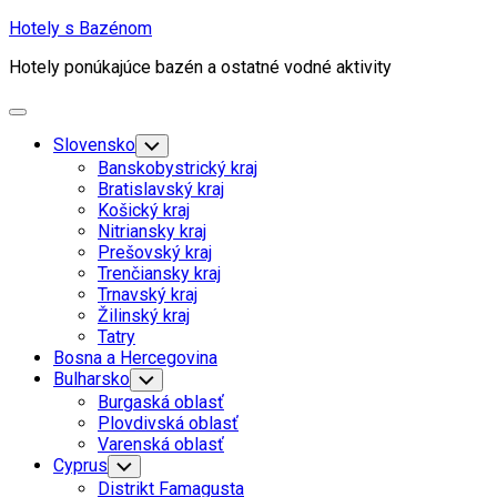
Skip
Hotely s Bazénom
to
Hotely ponúkajúce bazén a ostatné vodné aktivity
content
Expand
Menu
Slovensko
Toggle
Child
Banskobystrický kraj
Menu
Bratislavský kraj
Košický kraj
Nitriansky kraj
Prešovský kraj
Trenčiansky kraj
Trnavský kraj
Žilinský kraj
Tatry
Bosna a Hercegovina
Bulharsko
Toggle
Child
Burgaská oblasť
Menu
Plovdivská oblasť
Varenská oblasť
Cyprus
Toggle
Child
Distrikt Famagusta