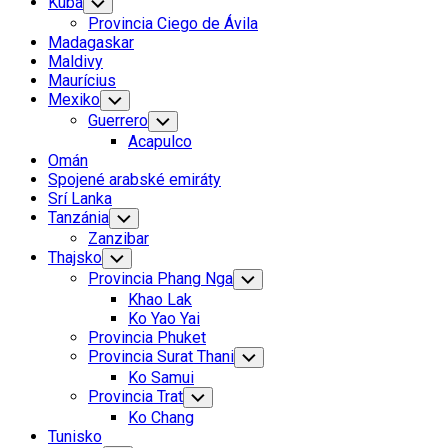
Kuba
Toggle
Child
Provincia Ciego de Ávila
Menu
Madagaskar
Maldivy
Maurícius
Mexiko
Toggle
Child
Guerrero
Toggle
Menu
Child
Acapulco
Menu
Omán
Spojené arabské emiráty
Srí Lanka
Tanzánia
Toggle
Child
Zanzibar
Menu
Thajsko
Toggle
Child
Provincia Phang Nga
Toggle
Menu
Child
Khao Lak
Menu
Ko Yao Yai
Provincia Phuket
Provincia Surat Thani
Toggle
Child
Ko Samui
Menu
Provincia Trat
Toggle
Child
Ko Chang
Menu
Tunisko