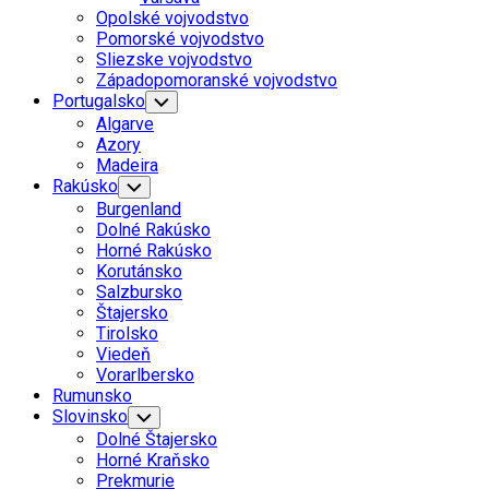
Menu
Opolské vojvodstvo
Pomorské vojvodstvo
Sliezske vojvodstvo
Západopomoranské vojvodstvo
Portugalsko
Toggle
Child
Algarve
Menu
Azory
Madeira
Rakúsko
Toggle
Child
Burgenland
Menu
Dolné Rakúsko
Horné Rakúsko
Korutánsko
Salzbursko
Štajersko
Tirolsko
Viedeň
Vorarlbersko
Rumunsko
Current
Slovinsko
Toggle
Child
Page
Dolné Štajersko
Menu
Parent
Horné Kraňsko
Prekmurie