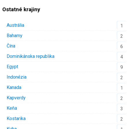
Ostatné krajiny
Austrália
1
Bahamy
2
Čína
6
Dominikánska republika
4
Egypt
9
Indonézia
2
Kanada
1
Kapverdy
2
Keňa
3
Kostarika
2
Kuba