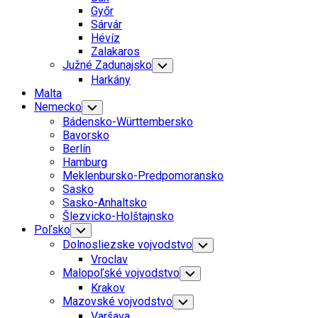
Menu
Győr
Sárvár
Hévíz
Zalakaros
Južné Zadunajsko
Toggle
Child
Harkány
Menu
Malta
Nemecko
Toggle
Child
Bádensko-Württembersko
Menu
Bavorsko
Berlín
Hamburg
Meklenbursko-Predpomoransko
Sasko
Sasko-Anhaltsko
Šlezvicko-Holštajnsko
Poľsko
Toggle
Child
Dolnosliezske vojvodstvo
Toggle
Menu
Child
Vroclav
Menu
Malopoľské vojvodstvo
Toggle
Child
Krakov
Menu
Mazovské vojvodstvo
Toggle
Child
Varšava