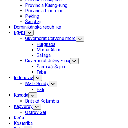
Menu
Provincia Kuang-tung
Provincia Liao-ning
Peking
Šanghaj
Dominikánska republika
Egypt
Toggle
Child
Guvernorát Červené more
Toggle
Menu
Child
Hurghada
Menu
Marsa Alam
Safaga
Guvernorát Južný Sinaj
Toggle
Child
Šarm aš-Šajch
Menu
Taba
Indonézia
Toggle
Child
Malé Sundy
Toggle
Menu
Child
Bali
Menu
Kanada
Toggle
Child
Britská Kolumbia
Menu
Kapverdy
Toggle
Child
Ostrov Sal
Menu
Keňa
Kostarika