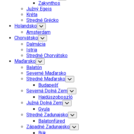
Child
Zakynthos
Menu
Južný Egeis
Kréta
Stredné Grécko
Holandsko
Toggle
Child
Amsterdam
Menu
Chorvátsko
Toggle
Child
Dalmácia
Menu
Istria
Stredné Chorvátsko
Maďarsko
Toggle
Child
Balatón
Menu
Severné Maďarsko
Stredné Maďarsko
Toggle
Child
Budapešť
Menu
Severná Dolná Zem
Toggle
Child
Hajdúszoboszló
Menu
Južná Dolná Zem
Toggle
Child
Gyula
Menu
Stredné Zadunajsko
Toggle
Child
Balatonfüred
Menu
Západné Zadunajsko
Toggle
Child
Bük