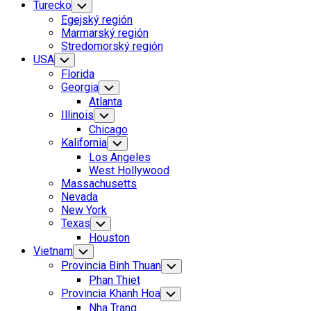
Turecko
Toggle
Child
Egejský región
Menu
Marmarský región
Stredomorský región
USA
Toggle
Child
Florida
Menu
Georgia
Toggle
Child
Atlanta
Menu
Illinois
Toggle
Child
Chicago
Menu
Kalifornia
Toggle
Child
Los Angeles
Menu
West Hollywood
Massachusetts
Nevada
New York
Texas
Toggle
Child
Houston
Menu
Vietnam
Toggle
Child
Provincia Binh Thuan
Toggle
Menu
Child
Phan Thiet
Menu
Provincia Khanh Hoa
Toggle
Child
Nha Trang