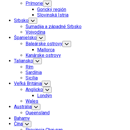
Current
Prímorie
Toggle
Child
Page
Gorický región
Menu
Parent
Current
Slovinská Istria
Page:
Srbsko
Toggle
Child
Šumadija a západné Srbsko
Menu
Vojvodina
Španielsko
Toggle
Child
Baleárske ostrovy
Toggle
Menu
Child
Mallorca
Menu
Kanárske ostrovy
Taliansko
Toggle
Child
Rím
Menu
Sardínia
Sicília
Veľká Británia
Toggle
Child
Anglicko
Toggle
Menu
Child
Londýn
Menu
Wales
Austrália
Toggle
Child
Queensland
Menu
Bahamy
Čína
Toggle
Child
Provincia Chaj-nan