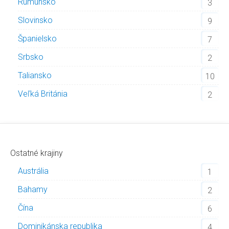
Rumunsko
3
Slovinsko
9
Španielsko
7
Srbsko
2
Taliansko
10
Veľká Británia
2
Ostatné krajiny
Austrália
1
Bahamy
2
Čína
6
Dominikánska republika
4