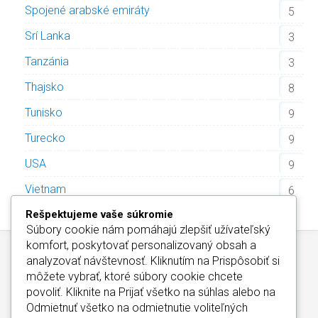
Spojené arabské emiráty
5
Srí Lanka
3
Tanzánia
3
Thajsko
8
Tunisko
9
Turecko
9
USA
9
Vietnam
6
Rešpektujeme vaše súkromie
Súbory cookie nám pomáhajú zlepšiť užívateľský
komfort, poskytovať personalizovaný obsah a
analyzovať návštevnosť. Kliknutím na
Prispôsobiť
si
môžete vybrať, ktoré súbory cookie chcete
povoliť. Kliknite na
Prijať všetko
na súhlas alebo na
Odmietnuť všetko
na odmietnutie voliteľných
Wellness Hotely Slovensko
/
Informácie o Cookies