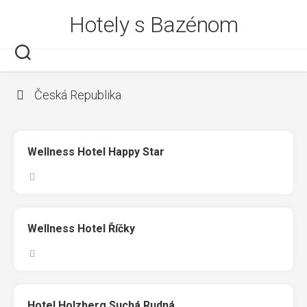
Skip
Hotely s Bazénom
to
content
Česká Republika
Wellness Hotel Happy Star
Wellness Hotel Říčky
Hotel Holzberg Suchá Rudná