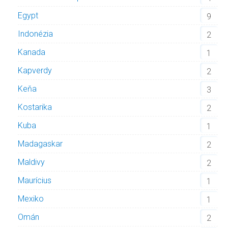
Egypt
9
Indonézia
2
Kanada
1
Kapverdy
2
Keňa
3
Kostarika
2
Kuba
1
Madagaskar
2
Maldivy
2
Maurícius
1
Mexiko
1
Omán
2