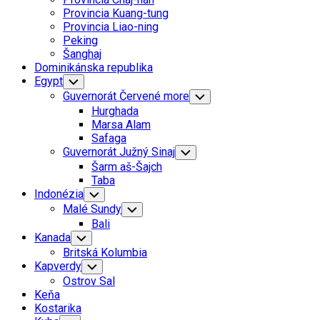
Menu
Provincia Kuang-tung
Provincia Liao-ning
Peking
Šanghaj
Dominikánska republika
Egypt
Toggle
Child
Guvernorát Červené more
Toggle
Menu
Child
Hurghada
Menu
Marsa Alam
Safaga
Guvernorát Južný Sinaj
Toggle
Child
Šarm aš-Šajch
Menu
Taba
Indonézia
Toggle
Child
Malé Sundy
Toggle
Menu
Child
Bali
Menu
Kanada
Toggle
Child
Britská Kolumbia
Menu
Kapverdy
Toggle
Child
Ostrov Sal
Menu
Keňa
Kostarika