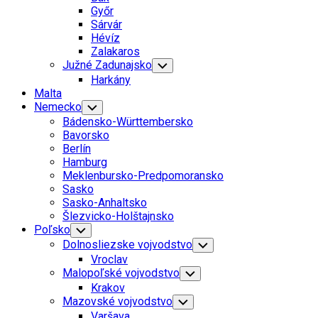
Menu
Parent
Győr
Sárvár
Current
Hévíz
Page:
Zalakaros
Južné Zadunajsko
Toggle
Child
Harkány
Menu
Malta
Nemecko
Toggle
Child
Bádensko-Württembersko
Menu
Bavorsko
Berlín
Hamburg
Meklenbursko-Predpomoransko
Sasko
Sasko-Anhaltsko
Šlezvicko-Holštajnsko
Poľsko
Toggle
Child
Dolnosliezske vojvodstvo
Toggle
Menu
Child
Vroclav
Menu
Malopoľské vojvodstvo
Toggle
Child
Krakov
Menu
Mazovské vojvodstvo
Toggle
Child
Varšava