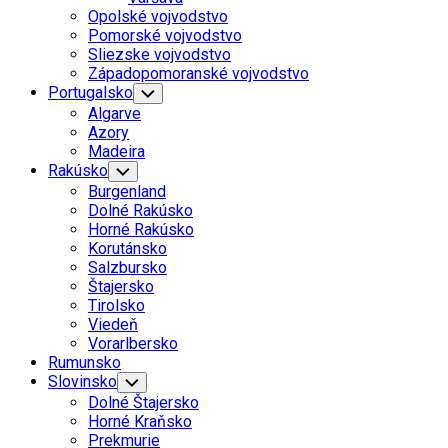
Menu
Opolské vojvodstvo
Pomorské vojvodstvo
Sliezske vojvodstvo
Západopomoranské vojvodstvo
Portugalsko
Toggle
Child
Algarve
Menu
Azory
Madeira
Rakúsko
Toggle
Child
Burgenland
Menu
Dolné Rakúsko
Horné Rakúsko
Korutánsko
Salzbursko
Štajersko
Tirolsko
Viedeň
Vorarlbersko
Rumunsko
Slovinsko
Toggle
Child
Dolné Štajersko
Menu
Horné Kraňsko
Prekmurie