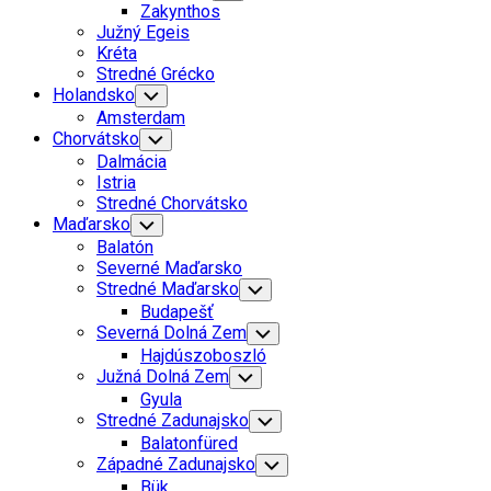
Child
Zakynthos
Menu
Južný Egeis
Kréta
Stredné Grécko
Holandsko
Toggle
Child
Amsterdam
Menu
Chorvátsko
Toggle
Child
Dalmácia
Menu
Istria
Stredné Chorvátsko
Current
Maďarsko
Toggle
Child
Page
Balatón
Menu
Parent
Severné Maďarsko
Stredné Maďarsko
Toggle
Child
Budapešť
Menu
Severná Dolná Zem
Toggle
Child
Hajdúszoboszló
Menu
Južná Dolná Zem
Toggle
Child
Gyula
Menu
Stredné Zadunajsko
Toggle
Child
Balatonfüred
Menu
Current
Západné Zadunajsko
Toggle
Child
Page
Bük