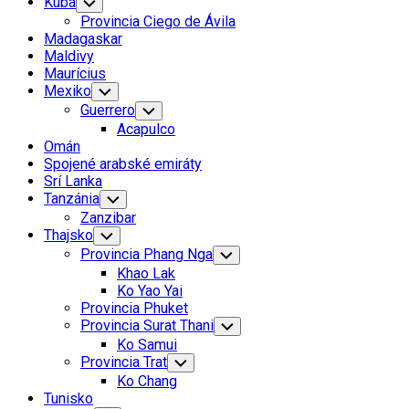
Kuba
Toggle
Child
Provincia Ciego de Ávila
Menu
Madagaskar
Maldivy
Maurícius
Mexiko
Toggle
Child
Guerrero
Toggle
Menu
Child
Acapulco
Menu
Omán
Spojené arabské emiráty
Srí Lanka
Tanzánia
Toggle
Child
Zanzibar
Menu
Thajsko
Toggle
Child
Provincia Phang Nga
Toggle
Menu
Child
Khao Lak
Menu
Ko Yao Yai
Provincia Phuket
Provincia Surat Thani
Toggle
Child
Ko Samui
Menu
Provincia Trat
Toggle
Child
Ko Chang
Menu
Tunisko