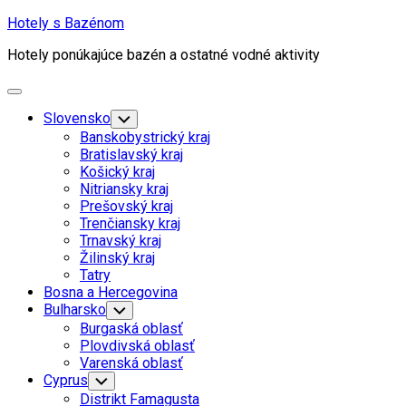
Skip
Hotely s Bazénom
to
Hotely ponúkajúce bazén a ostatné vodné aktivity
content
Expand
Menu
Slovensko
Toggle
Child
Banskobystrický kraj
Menu
Bratislavský kraj
Košický kraj
Nitriansky kraj
Prešovský kraj
Trenčiansky kraj
Trnavský kraj
Žilinský kraj
Tatry
Bosna a Hercegovina
Bulharsko
Toggle
Child
Burgaská oblasť
Menu
Plovdivská oblasť
Varenská oblasť
Cyprus
Toggle
Child
Distrikt Famagusta