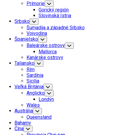
Prímorie
Toggle
Child
Gorický región
Menu
Slovinská Istria
Srbsko
Toggle
Child
Šumadija a západné Srbsko
Menu
Vojvodina
Španielsko
Toggle
Child
Baleárske ostrovy
Toggle
Menu
Child
Mallorca
Menu
Kanárske ostrovy
Taliansko
Toggle
Child
Rím
Menu
Sardínia
Sicília
Veľká Británia
Toggle
Child
Anglicko
Toggle
Menu
Child
Londýn
Menu
Wales
Austrália
Toggle
Child
Queensland
Menu
Bahamy
Čína
Toggle
Child
Provincia Chaj-nan