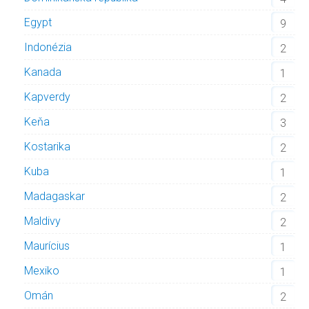
Egypt
9
Indonézia
2
Kanada
1
Kapverdy
2
Keňa
3
Kostarika
2
Kuba
1
Madagaskar
2
Maldivy
2
Maurícius
1
Mexiko
1
Omán
2