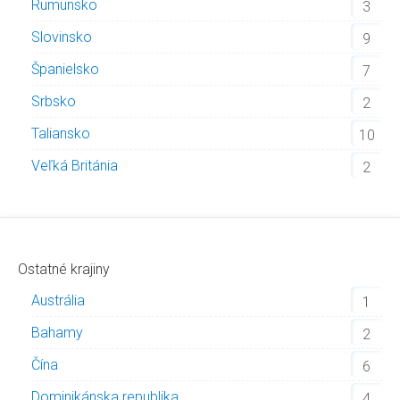
Rumunsko
3
Slovinsko
9
Španielsko
7
Srbsko
2
Taliansko
10
Veľká Británia
2
Ostatné krajiny
Austrália
1
Bahamy
2
Čína
6
Dominikánska republika
4