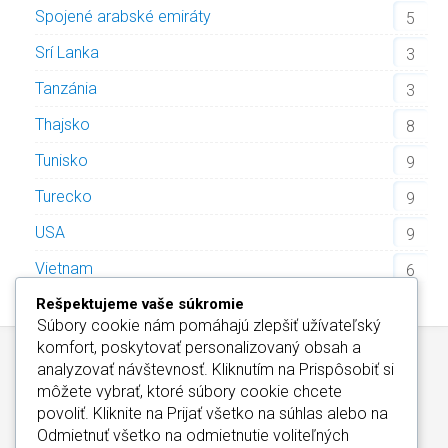
Spojené arabské emiráty
5
Srí Lanka
3
Tanzánia
3
Thajsko
8
Tunisko
9
Turecko
9
USA
9
Vietnam
6
Rešpektujeme vaše súkromie
Súbory cookie nám pomáhajú zlepšiť užívateľský
komfort, poskytovať personalizovaný obsah a
analyzovať návštevnosť. Kliknutím na
Prispôsobiť
si
môžete vybrať, ktoré súbory cookie chcete
povoliť. Kliknite na
Prijať všetko
na súhlas alebo na
Odmietnuť všetko
na odmietnutie voliteľných
Wellness Hotely Slovensko
/
Informácie o Cookies