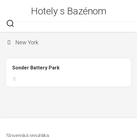
Skip
Hotely s Bazénom
to
content
New York
Sonder Battery Park
Slovenská republika