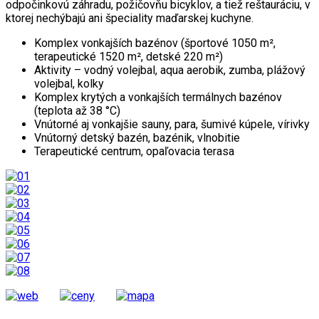
odpočinkovú záhradu, požičovňu bicyklov, a tiež reštauráciu, v
ktorej nechýbajú ani špeciality maďarskej kuchyne.
Komplex vonkajších bazénov (športové 1050 m²,
terapeutické 1520 m², detské 220 m²)
Aktivity – vodný volejbal, aqua aerobik, zumba, plážový
volejbal, kolky
Komplex krytých a vonkajších termálnych bazénov
(teplota až 38 °C)
Vnútorné aj vonkajšie sauny, para, šumivé kúpele, vírivky
Vnútorný detský bazén, bazénik, vlnobitie
Terapeutické centrum, opaľovacia terasa