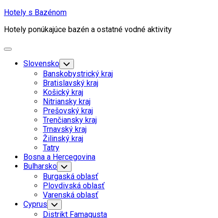
Skip
Hotely s Bazénom
to
Hotely ponúkajúce bazén a ostatné vodné aktivity
content
Expand
Menu
Slovensko
Toggle
Child
Banskobystrický kraj
Menu
Bratislavský kraj
Košický kraj
Nitriansky kraj
Prešovský kraj
Trenčiansky kraj
Trnavský kraj
Žilinský kraj
Tatry
Bosna a Hercegovina
Bulharsko
Toggle
Child
Burgaská oblasť
Menu
Plovdivská oblasť
Varenská oblasť
Cyprus
Toggle
Child
Distrikt Famagusta