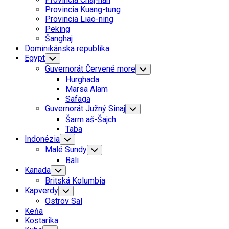
Menu
Provincia Kuang-tung
Provincia Liao-ning
Peking
Šanghaj
Dominikánska republika
Egypt
Toggle
Child
Guvernorát Červené more
Toggle
Menu
Child
Hurghada
Menu
Marsa Alam
Safaga
Guvernorát Južný Sinaj
Toggle
Child
Šarm aš-Šajch
Menu
Taba
Indonézia
Toggle
Child
Malé Sundy
Toggle
Menu
Child
Bali
Menu
Kanada
Toggle
Child
Britská Kolumbia
Menu
Kapverdy
Toggle
Child
Ostrov Sal
Menu
Keňa
Kostarika