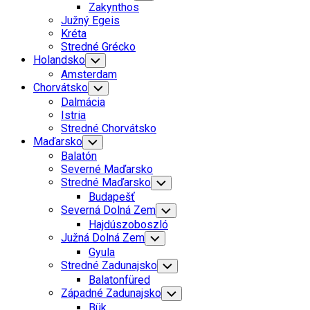
Child
Zakynthos
Menu
Južný Egeis
Kréta
Stredné Grécko
Holandsko
Toggle
Child
Amsterdam
Menu
Chorvátsko
Toggle
Child
Dalmácia
Menu
Istria
Stredné Chorvátsko
Current
Maďarsko
Toggle
Child
Page
Balatón
Menu
Parent
Severné Maďarsko
Stredné Maďarsko
Toggle
Child
Budapešť
Menu
Severná Dolná Zem
Toggle
Child
Hajdúszoboszló
Menu
Južná Dolná Zem
Toggle
Child
Gyula
Menu
Stredné Zadunajsko
Toggle
Child
Balatonfüred
Menu
Západné Zadunajsko
Toggle
Child
Bük