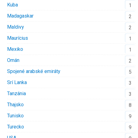
Kuba
1
Madagaskar
2
Maldivy
2
Maurícius
1
Mexiko
1
Omán
2
Spojené arabské emiráty
5
Srí Lanka
3
Tanzánia
3
Thajsko
8
Tunisko
9
Turecko
9
USA