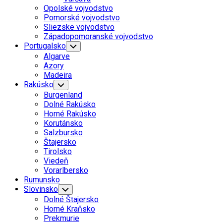
Menu
Opolské vojvodstvo
Pomorské vojvodstvo
Sliezske vojvodstvo
Západopomoranské vojvodstvo
Portugalsko
Toggle
Child
Algarve
Menu
Azory
Madeira
Rakúsko
Toggle
Child
Burgenland
Menu
Dolné Rakúsko
Horné Rakúsko
Korutánsko
Salzbursko
Štajersko
Tirolsko
Viedeň
Vorarlbersko
Rumunsko
Slovinsko
Toggle
Child
Dolné Štajersko
Menu
Horné Kraňsko
Prekmurie