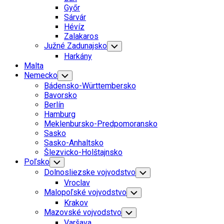
Menu
Győr
Sárvár
Hévíz
Zalakaros
Current
Južné Zadunajsko
Toggle
Child
Page
Current
Harkány
Menu
Parent
Page
Malta
Parent
Nemecko
Toggle
Child
Bádensko-Württembersko
Menu
Bavorsko
Berlín
Hamburg
Meklenbursko-Predpomoransko
Sasko
Sasko-Anhaltsko
Šlezvicko-Holštajnsko
Poľsko
Toggle
Child
Dolnosliezske vojvodstvo
Toggle
Menu
Child
Vroclav
Menu
Malopoľské vojvodstvo
Toggle
Child
Krakov
Menu
Mazovské vojvodstvo
Toggle
Child
Varšava