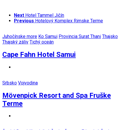
Next
Hotel Tammel Jičín
Previous
Hotelový Komplex Rimske Terme
Juhočínske more
Ko Samui
Provincia Surat Thani
Thajsko
Thajský záliv
Tichý oceán
Cape Fahn Hotel Samui
Srbsko
Vojvodina
Mövenpick Resort and Spa Fruške
Terme