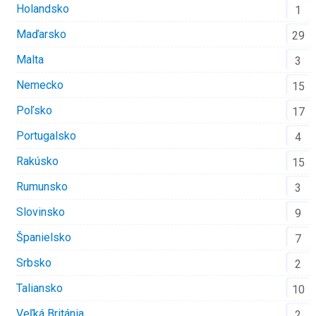
Holandsko
1
Maďarsko
29
Malta
3
Nemecko
15
Poľsko
17
Portugalsko
4
Rakúsko
15
Rumunsko
3
Slovinsko
9
Španielsko
7
Srbsko
2
Taliansko
10
Veľká Británia
2