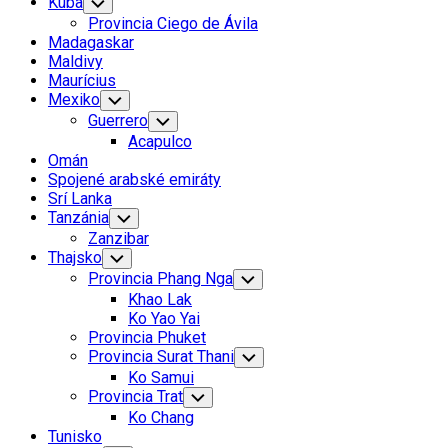
Kuba
Toggle
Child
Provincia Ciego de Ávila
Menu
Madagaskar
Maldivy
Maurícius
Mexiko
Toggle
Child
Guerrero
Toggle
Menu
Child
Acapulco
Menu
Omán
Spojené arabské emiráty
Srí Lanka
Tanzánia
Toggle
Child
Zanzibar
Menu
Thajsko
Toggle
Child
Provincia Phang Nga
Toggle
Menu
Child
Khao Lak
Menu
Ko Yao Yai
Provincia Phuket
Provincia Surat Thani
Toggle
Child
Ko Samui
Menu
Provincia Trat
Toggle
Child
Ko Chang
Menu
Tunisko