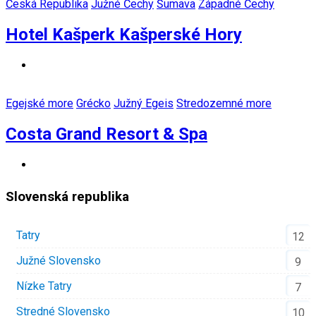
Česká Republika
Južné Čechy
Šumava
Západné Čechy
Hotel Kašperk Kašperské Hory
Egejské more
Grécko
Južný Egeis
Stredozemné more
Costa Grand Resort & Spa
Slovenská republika
Tatry
12
Južné Slovensko
9
Nízke Tatry
7
Stredné Slovensko
10