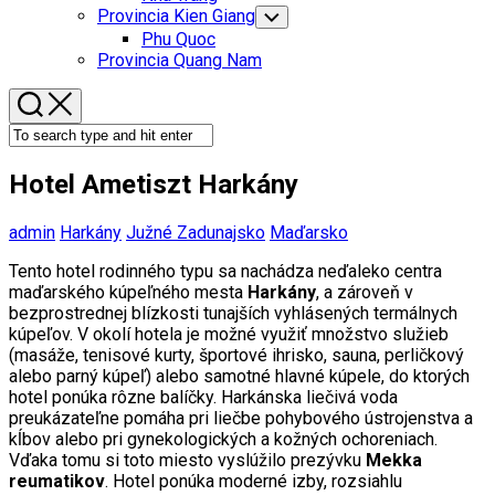
Menu
Provincia Kien Giang
Toggle
Child
Phu Quoc
Menu
Provincia Quang Nam
Hotel Ametiszt Harkány
admin
Harkány
Južné Zadunajsko
Maďarsko
Tento hotel rodinného typu sa nachádza neďaleko centra
maďarského kúpeľného mesta
Harkány
, a zároveň v
bezprostrednej blízkosti tunajších vyhlásených termálnych
kúpeľov. V okolí hotela je možné využiť množstvo služieb
(masáže, tenisové kurty, športové ihrisko, sauna, perličkový
alebo parný kúpeľ) alebo samotné hlavné kúpele, do ktorých
hotel ponúka rôzne balíčky. Harkánska liečivá voda
preukázateľne pomáha pri liečbe pohybového ústrojenstva a
kĺbov alebo pri gynekologických a kožných ochoreniach.
Vďaka tomu si toto miesto vyslúžilo prezývku
Mekka
reumatikov
. Hotel ponúka moderné izby, rozsiahlu