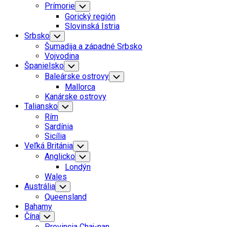
Prímorie
Toggle
Child
Gorický región
Menu
Slovinská Istria
Srbsko
Toggle
Child
Šumadija a západné Srbsko
Menu
Vojvodina
Španielsko
Toggle
Child
Baleárske ostrovy
Toggle
Menu
Child
Mallorca
Menu
Kanárske ostrovy
Taliansko
Toggle
Child
Rím
Menu
Sardínia
Sicília
Veľká Británia
Toggle
Child
Anglicko
Toggle
Menu
Child
Londýn
Menu
Wales
Austrália
Toggle
Child
Queensland
Menu
Bahamy
Čína
Toggle
Child
Provincia Chaj-nan