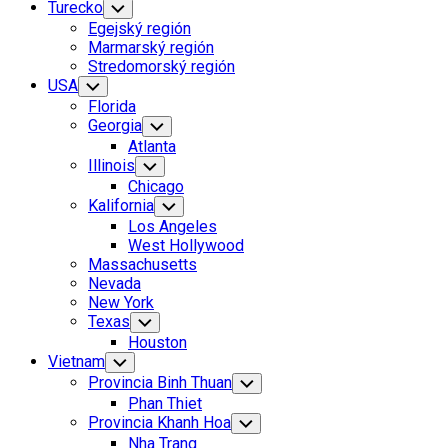
Turecko
Toggle
Child
Egejský región
Menu
Marmarský región
Stredomorský región
USA
Toggle
Child
Florida
Menu
Georgia
Toggle
Child
Atlanta
Menu
Illinois
Toggle
Child
Chicago
Menu
Kalifornia
Toggle
Child
Los Angeles
Menu
West Hollywood
Massachusetts
Nevada
New York
Texas
Toggle
Child
Houston
Menu
Vietnam
Toggle
Child
Provincia Binh Thuan
Toggle
Menu
Child
Phan Thiet
Menu
Provincia Khanh Hoa
Toggle
Child
Nha Trang