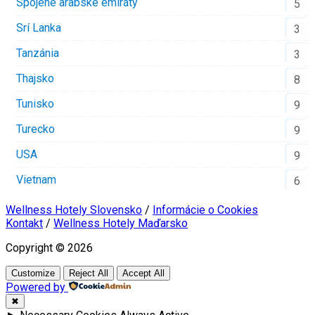
Spojené arabské emiráty
5
Srí Lanka
3
Tanzánia
3
Thajsko
8
Tunisko
9
Turecko
9
USA
9
Vietnam
6
Wellness Hotely Slovensko
/
Informácie o Cookies
Kontakt
/
Wellness Hotely Maďarsko
Copyright © 2026
Customize
Reject All
Accept All
Powered by
✖