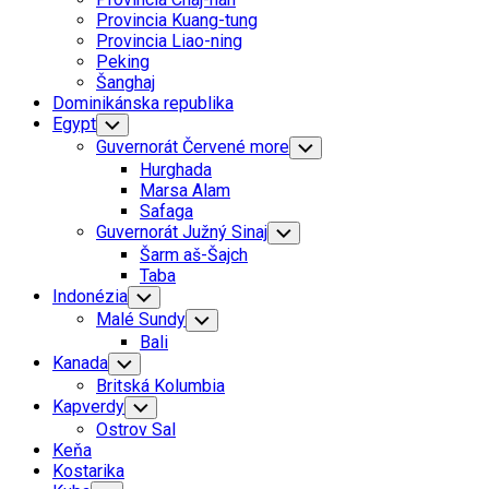
Menu
Provincia Kuang-tung
Provincia Liao-ning
Peking
Šanghaj
Dominikánska republika
Egypt
Toggle
Child
Guvernorát Červené more
Toggle
Menu
Child
Hurghada
Menu
Marsa Alam
Safaga
Guvernorát Južný Sinaj
Toggle
Child
Šarm aš-Šajch
Menu
Taba
Indonézia
Toggle
Child
Malé Sundy
Toggle
Menu
Child
Bali
Menu
Kanada
Toggle
Child
Britská Kolumbia
Menu
Kapverdy
Toggle
Child
Ostrov Sal
Menu
Keňa
Kostarika