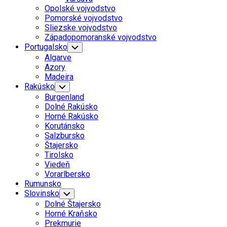
Menu
Opolské vojvodstvo
Pomorské vojvodstvo
Sliezske vojvodstvo
Západopomoranské vojvodstvo
Portugalsko
Toggle
Child
Algarve
Menu
Azory
Madeira
Rakúsko
Toggle
Child
Burgenland
Menu
Dolné Rakúsko
Horné Rakúsko
Korutánsko
Salzbursko
Štajersko
Tirolsko
Viedeň
Vorarlbersko
Rumunsko
Slovinsko
Toggle
Child
Dolné Štajersko
Menu
Horné Kraňsko
Prekmurie