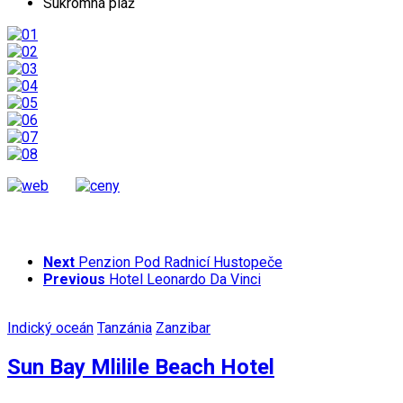
Súkromná pláž
Next
Penzion Pod Radnicí Hustopeče
Previous
Hotel Leonardo Da Vinci
Indický oceán
Tanzánia
Zanzibar
Sun Bay Mlilile Beach Hotel