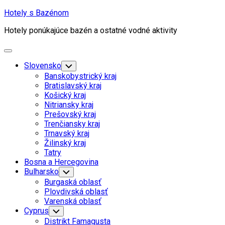
Skip
Hotely s Bazénom
to
Hotely ponúkajúce bazén a ostatné vodné aktivity
content
Expand
Menu
Slovensko
Toggle
Child
Banskobystrický kraj
Menu
Bratislavský kraj
Košický kraj
Nitriansky kraj
Prešovský kraj
Trenčiansky kraj
Trnavský kraj
Žilinský kraj
Tatry
Bosna a Hercegovina
Bulharsko
Toggle
Child
Burgaská oblasť
Menu
Plovdivská oblasť
Varenská oblasť
Cyprus
Toggle
Child
Distrikt Famagusta