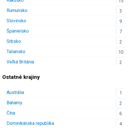
Rakúsko
15
Rumunsko
3
Slovinsko
9
Španielsko
7
Srbsko
2
Taliansko
10
Veľká Británia
2
Ostatné krajiny
Austrália
1
Bahamy
2
Čína
6
Dominikánska republika
4