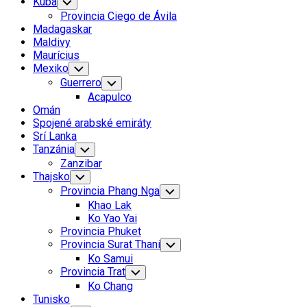
Kuba
Toggle
Child
Provincia Ciego de Ávila
Menu
Madagaskar
Maldivy
Maurícius
Mexiko
Toggle
Child
Guerrero
Toggle
Menu
Child
Acapulco
Menu
Omán
Spojené arabské emiráty
Srí Lanka
Tanzánia
Toggle
Child
Zanzibar
Menu
Thajsko
Toggle
Child
Provincia Phang Nga
Toggle
Menu
Child
Khao Lak
Menu
Ko Yao Yai
Provincia Phuket
Provincia Surat Thani
Toggle
Child
Ko Samui
Menu
Provincia Trat
Toggle
Child
Ko Chang
Menu
Tunisko