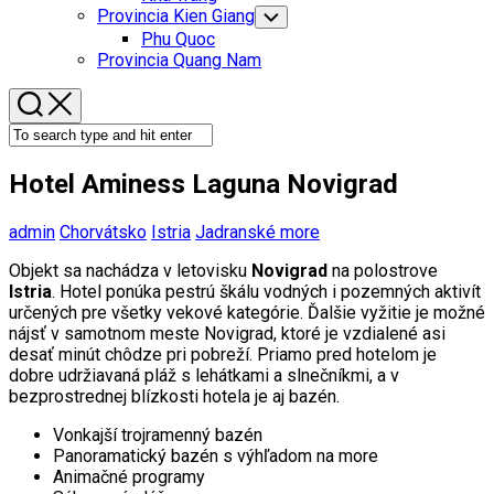
Menu
Provincia Kien Giang
Toggle
Child
Phu Quoc
Menu
Provincia Quang Nam
Hotel Aminess Laguna Novigrad
admin
Chorvátsko
Istria
Jadranské more
Objekt sa nachádza v letovisku
Novigrad
na polostrove
Istria
. Hotel ponúka pestrú škálu vodných i pozemných aktivít
určených pre všetky vekové kategórie. Ďalšie vyžitie je možné
nájsť v samotnom meste Novigrad, ktoré je vzdialené asi
desať minút chôdze pri pobreží. Priamo pred hotelom je
dobre udržiavaná pláž s lehátkami a slnečníkmi, a v
bezprostrednej blízkosti hotela je aj bazén.
Vonkajší trojramenný bazén
Panoramatický bazén s výhľadom na more
Animačné programy