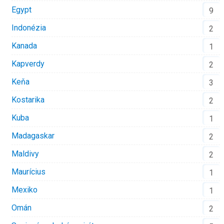
Egypt
9
Indonézia
2
Kanada
1
Kapverdy
2
Keňa
3
Kostarika
2
Kuba
1
Madagaskar
2
Maldivy
2
Maurícius
1
Mexiko
1
Omán
2