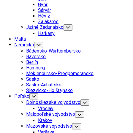
Menu
Győr
Sárvár
Hévíz
Zalakaros
Južné Zadunajsko
Toggle
Child
Harkány
Menu
Malta
Nemecko
Toggle
Child
Bádensko-Württembersko
Menu
Bavorsko
Berlín
Hamburg
Meklenbursko-Predpomoransko
Sasko
Sasko-Anhaltsko
Šlezvicko-Holštajnsko
Poľsko
Toggle
Child
Dolnosliezske vojvodstvo
Toggle
Menu
Child
Vroclav
Menu
Malopoľské vojvodstvo
Toggle
Child
Krakov
Menu
Mazovské vojvodstvo
Toggle
Child
Varšava