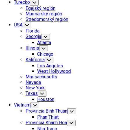
Turecko
Toggle
Child
Egejský región
Menu
Marmarský región
Stredomorský región
USA
Toggle
Child
Florida
Menu
Georgia
Toggle
Child
Atlanta
Menu
Illinois
Toggle
Child
Chicago
Menu
Kalifornia
Toggle
Child
Los Angeles
Menu
West Hollywood
Massachusetts
Nevada
New York
Texas
Toggle
Child
Houston
Menu
Vietnam
Toggle
Child
Provincia Binh Thuan
Toggle
Menu
Child
Phan Thiet
Menu
Provincia Khanh Hoa
Toggle
Child
Nha Trang