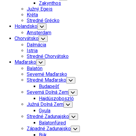
Child
Zakynthos
Menu
Južný Egeis
Kréta
Stredné Grécko
Holandsko
Toggle
Child
Amsterdam
Menu
Current
Chorvátsko
Toggle
Child
Page
Dalmácia
Menu
Parent
Current
Istria
Page
Stredné Chorvátsko
Parent
Maďarsko
Toggle
Child
Balatón
Menu
Severné Maďarsko
Stredné Maďarsko
Toggle
Child
Budapešť
Menu
Severná Dolná Zem
Toggle
Child
Hajdúszoboszló
Menu
Južná Dolná Zem
Toggle
Child
Gyula
Menu
Stredné Zadunajsko
Toggle
Child
Balatonfüred
Menu
Západné Zadunajsko
Toggle
Child
Bük