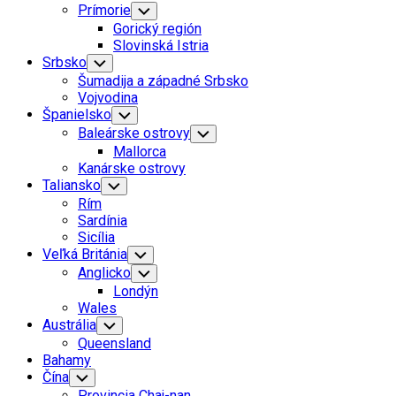
Prímorie
Toggle
Child
Gorický región
Menu
Slovinská Istria
Srbsko
Toggle
Child
Šumadija a západné Srbsko
Menu
Vojvodina
Španielsko
Toggle
Child
Baleárske ostrovy
Toggle
Menu
Child
Mallorca
Menu
Kanárske ostrovy
Taliansko
Toggle
Child
Rím
Menu
Sardínia
Sicília
Veľká Británia
Toggle
Child
Anglicko
Toggle
Menu
Child
Londýn
Menu
Wales
Austrália
Toggle
Child
Queensland
Menu
Bahamy
Čína
Toggle
Child
Provincia Chaj-nan