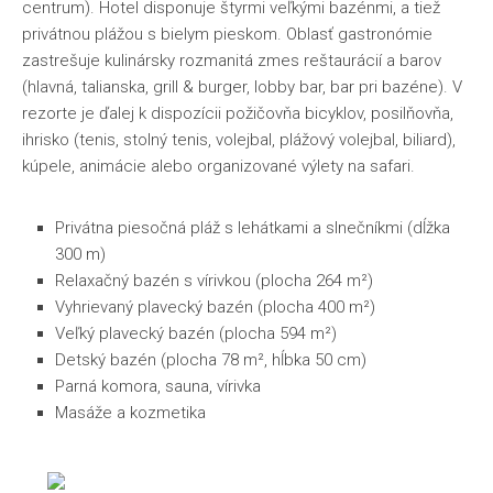
centrum). Hotel disponuje štyrmi veľkými bazénmi, a tiež
privátnou plážou s bielym pieskom. Oblasť gastronómie
zastrešuje kulinársky rozmanitá zmes reštaurácií a barov
(hlavná, talianska, grill & burger, lobby bar, bar pri bazéne). V
rezorte je ďalej k dispozícii požičovňa bicyklov, posilňovňa,
ihrisko (tenis, stolný tenis, volejbal, plážový volejbal, biliard),
kúpele, animácie alebo organizované výlety na safari.
Privátna piesočná pláž s lehátkami a slnečníkmi (dĺžka
300 m)
Relaxačný bazén s vírivkou (plocha 264 m²)
Vyhrievaný plavecký bazén (plocha 400 m²)
Veľký plavecký bazén (plocha 594 m²)
Detský bazén (plocha 78 m², hĺbka 50 cm)
Parná komora, sauna, vírivka
Masáže a kozmetika