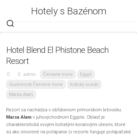
Skip
Hotely s Bazénom
to
content
Hotel Blend El Phistone Beach
Resort
admin
Červené more
Egypt
Guvernorát Červené more
Indický oceán
Marsa Alam
Rezort sa nachádza v obľúbenom prímorskom letovisku
Marsa Alam
v juhovýchodnom Egypte. Oblasť je
charakteristická svojimi bohatými koralovými útesmi, ktoré
sú ako stvorené na potápanie (v rezorte funguje potápačské