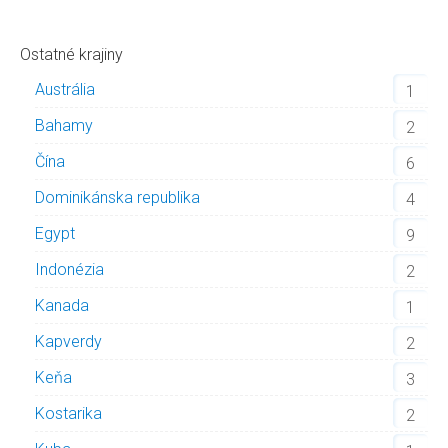
Ostatné krajiny
Austrália
1
Bahamy
2
Čína
6
Dominikánska republika
4
Egypt
9
Indonézia
2
Kanada
1
Kapverdy
2
Keňa
3
Kostarika
2