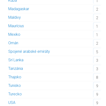
Kuba
1
Madagaskar
2
Maldivy
2
Maurícius
1
Mexiko
1
Omán
2
Spojené arabské emiráty
5
Srí Lanka
3
Tanzánia
3
Thajsko
8
Tunisko
9
Turecko
9
USA
9