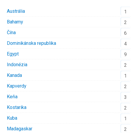
Austrália
1
Bahamy
2
Čína
6
Dominikánska republika
4
Egypt
9
Indonézia
2
Kanada
1
Kapverdy
2
Keňa
3
Kostarika
2
Kuba
1
Madagaskar
2