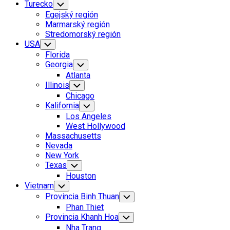
Page
Turecko
Toggle
Child
Parent
Egejský región
Menu
Marmarský región
Stredomorský región
USA
Toggle
Child
Florida
Menu
Georgia
Toggle
Child
Atlanta
Menu
Illinois
Toggle
Child
Chicago
Menu
Kalifornia
Toggle
Child
Los Angeles
Menu
West Hollywood
Massachusetts
Nevada
New York
Texas
Toggle
Child
Houston
Menu
Vietnam
Toggle
Child
Provincia Binh Thuan
Toggle
Menu
Child
Phan Thiet
Menu
Provincia Khanh Hoa
Toggle
Child
Nha Trang