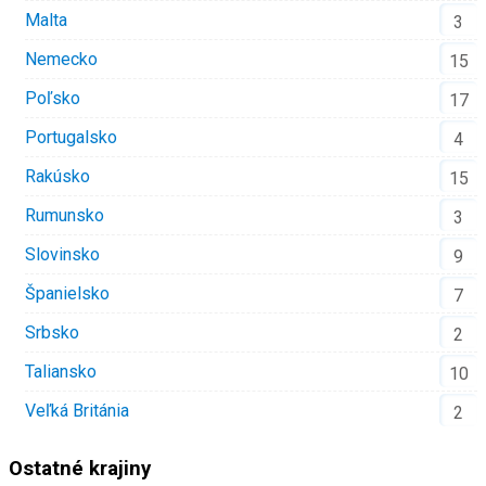
Malta
3
Nemecko
15
Poľsko
17
Portugalsko
4
Rakúsko
15
Rumunsko
3
Slovinsko
9
Španielsko
7
Srbsko
2
Taliansko
10
Veľká Británia
2
Ostatné krajiny