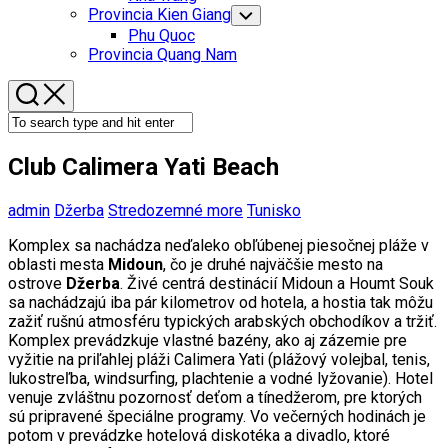
Menu
Provincia Kien Giang
Toggle
Child
Phu Quoc
Menu
Provincia Quang Nam
Club Calimera Yati Beach
admin
Džerba
Stredozemné more
Tunisko
Komplex sa nachádza neďaleko obľúbenej piesočnej pláže v
oblasti mesta
Midoun
, čo je druhé najväčšie mesto na
ostrove
Džerba
. Živé centrá destinácií Midoun a Houmt Souk
sa nachádzajú iba pár kilometrov od hotela, a hostia tak môžu
zažiť rušnú atmosféru typických arabských obchodíkov a tržiť.
Komplex prevádzkuje vlastné bazény, ako aj zázemie pre
vyžitie na priľahlej pláži Calimera Yati (plážový volejbal, tenis,
lukostreľba, windsurfing, plachtenie a vodné lyžovanie). Hotel
venuje zvláštnu pozornosť deťom a tínedžerom, pre ktorých
sú pripravené špeciálne programy. Vo večerných hodinách je
potom v prevádzke hotelová diskotéka a divadlo, ktoré