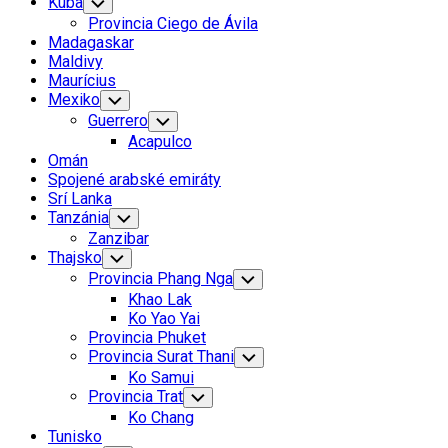
Kuba
Toggle
Child
Provincia Ciego de Ávila
Menu
Madagaskar
Maldivy
Maurícius
Mexiko
Toggle
Child
Guerrero
Toggle
Menu
Child
Acapulco
Menu
Omán
Spojené arabské emiráty
Srí Lanka
Tanzánia
Toggle
Child
Zanzibar
Menu
Thajsko
Toggle
Child
Provincia Phang Nga
Toggle
Menu
Child
Khao Lak
Menu
Ko Yao Yai
Provincia Phuket
Provincia Surat Thani
Toggle
Child
Ko Samui
Menu
Provincia Trat
Toggle
Child
Ko Chang
Menu
Current
Tunisko