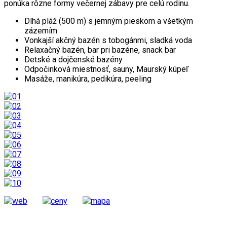
ponúka rôzne formy večernej zábavy pre celú rodinu.
Dlhá pláž (500 m) s jemným pieskom a všetkým
zázemím
Vonkajší akčný bazén s tobogánmi, sladká voda
Relaxačný bazén, bar pri bazéne, snack bar
Detské a dojčenské bazény
Odpočinková miestnosť, sauny, Maurský kúpeľ
Masáže, manikúra, pedikúra, peeling