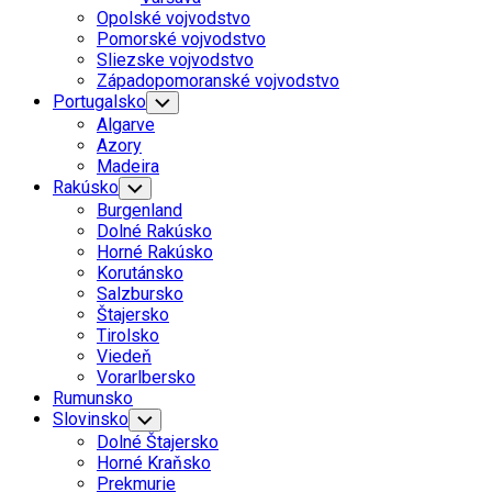
Menu
Opolské vojvodstvo
Pomorské vojvodstvo
Sliezske vojvodstvo
Západopomoranské vojvodstvo
Portugalsko
Toggle
Child
Algarve
Menu
Azory
Madeira
Rakúsko
Toggle
Child
Burgenland
Menu
Dolné Rakúsko
Horné Rakúsko
Korutánsko
Salzbursko
Štajersko
Tirolsko
Viedeň
Vorarlbersko
Rumunsko
Slovinsko
Toggle
Child
Dolné Štajersko
Menu
Horné Kraňsko
Prekmurie