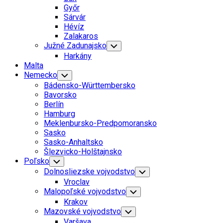
Menu
Győr
Sárvár
Hévíz
Zalakaros
Južné Zadunajsko
Toggle
Child
Harkány
Menu
Malta
Nemecko
Toggle
Child
Bádensko-Württembersko
Menu
Bavorsko
Berlín
Hamburg
Meklenbursko-Predpomoransko
Sasko
Sasko-Anhaltsko
Šlezvicko-Holštajnsko
Poľsko
Toggle
Child
Dolnosliezske vojvodstvo
Toggle
Menu
Child
Vroclav
Menu
Malopoľské vojvodstvo
Toggle
Child
Krakov
Menu
Mazovské vojvodstvo
Toggle
Child
Varšava