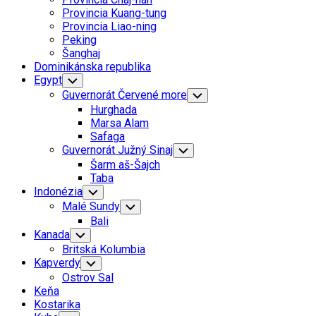
Menu
Provincia Kuang-tung
Provincia Liao-ning
Peking
Šanghaj
Dominikánska republika
Egypt
Toggle
Child
Guvernorát Červené more
Toggle
Menu
Child
Hurghada
Menu
Marsa Alam
Safaga
Guvernorát Južný Sinaj
Toggle
Child
Šarm aš-Šajch
Menu
Taba
Indonézia
Toggle
Child
Malé Sundy
Toggle
Menu
Child
Bali
Menu
Kanada
Toggle
Child
Britská Kolumbia
Menu
Kapverdy
Toggle
Child
Ostrov Sal
Menu
Keňa
Kostarika