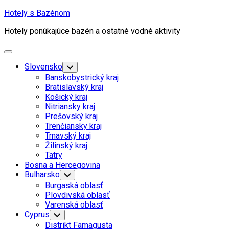
Skip
Hotely s Bazénom
to
Hotely ponúkajúce bazén a ostatné vodné aktivity
content
Expand
Menu
Slovensko
Toggle
Child
Banskobystrický kraj
Menu
Bratislavský kraj
Košický kraj
Nitriansky kraj
Prešovský kraj
Trenčiansky kraj
Trnavský kraj
Žilinský kraj
Tatry
Bosna a Hercegovina
Bulharsko
Toggle
Child
Burgaská oblasť
Menu
Plovdivská oblasť
Varenská oblasť
Cyprus
Toggle
Child
Distrikt Famagusta