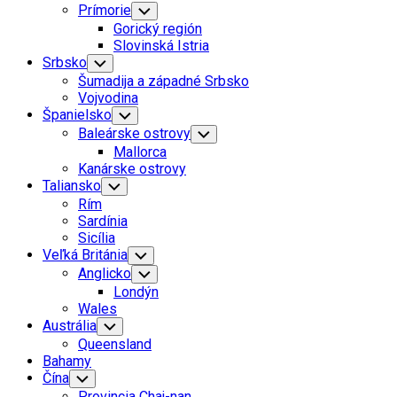
Prímorie
Toggle
Child
Gorický región
Menu
Slovinská Istria
Srbsko
Toggle
Child
Šumadija a západné Srbsko
Menu
Vojvodina
Španielsko
Toggle
Child
Baleárske ostrovy
Toggle
Menu
Child
Mallorca
Menu
Kanárske ostrovy
Taliansko
Toggle
Child
Rím
Menu
Sardínia
Sicília
Veľká Británia
Toggle
Child
Anglicko
Toggle
Menu
Child
Londýn
Menu
Wales
Austrália
Toggle
Child
Queensland
Menu
Bahamy
Čína
Toggle
Child
Provincia Chaj-nan