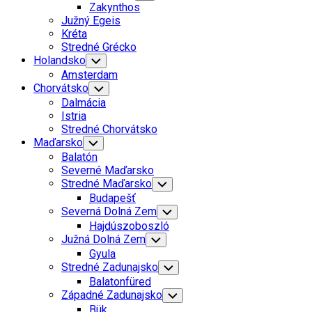
Child
Zakynthos
Menu
Južný Egeis
Kréta
Stredné Grécko
Holandsko
Toggle
Child
Amsterdam
Menu
Chorvátsko
Toggle
Child
Dalmácia
Menu
Istria
Stredné Chorvátsko
Maďarsko
Toggle
Child
Balatón
Menu
Severné Maďarsko
Stredné Maďarsko
Toggle
Child
Budapešť
Menu
Severná Dolná Zem
Toggle
Child
Hajdúszoboszló
Menu
Južná Dolná Zem
Toggle
Child
Gyula
Menu
Stredné Zadunajsko
Toggle
Child
Balatonfüred
Menu
Západné Zadunajsko
Toggle
Child
Bük