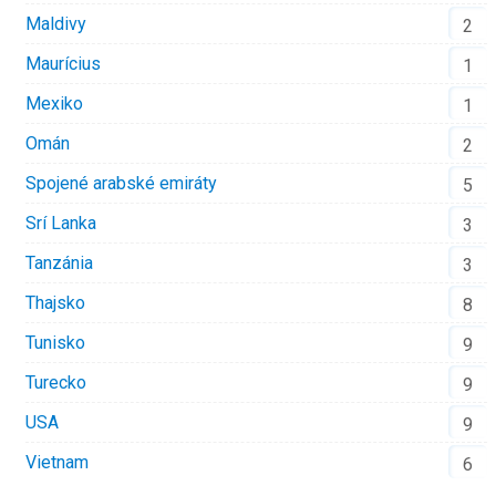
Maldivy
2
Maurícius
1
Mexiko
1
Omán
2
Spojené arabské emiráty
5
Srí Lanka
3
Tanzánia
3
Thajsko
8
Tunisko
9
Turecko
9
USA
9
Vietnam
6