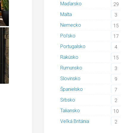
Maďarsko
29
Malta
3
Nemecko
15
Poľsko
17
Portugalsko
4
Rakúsko
15
Rumunsko
3
Slovinsko
9
Španielsko
7
Srbsko
2
Taliansko
10
Veľká Británia
2