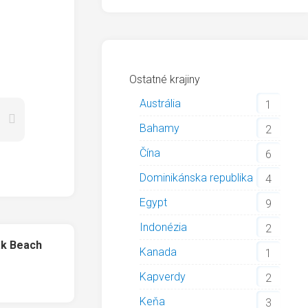
Ostatné krajiny
Austrália
1
Bahamy
2
Čína
6
Dominikánska republika
4
Egypt
9
Indonézia
2
ak Beach
Kanada
1
Kapverdy
2
Keňa
3