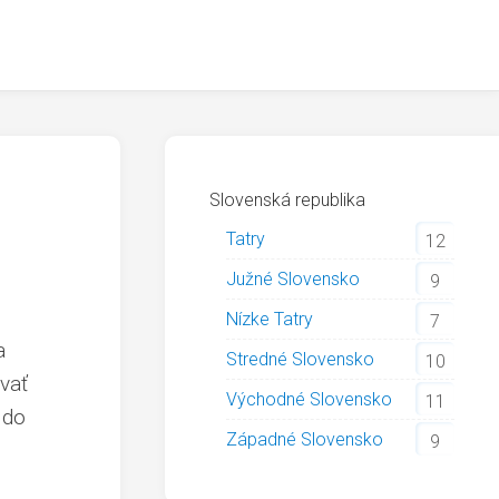
Slovenská republika
Tatry
12
Južné Slovensko
9
Nízke Tatry
7
a
Stredné Slovensko
10
vať
Východné Slovensko
11
 do
Západné Slovensko
9