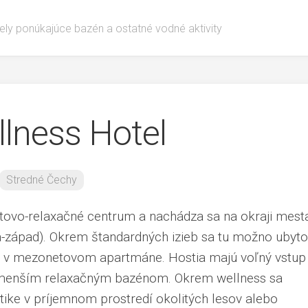
ely ponúkajúce bazén a ostatné vodné aktivity
lness Hotel
Stredné Čechy
tovo-relaxačné centrum a nachádza sa na okraji mest
-západ). Okrem štandardných izieb sa tu možno ubyto
 v mezonetovom apartmáne. Hostia majú voľný vstup
 menším relaxačným bazénom. Okrem wellness sa
tike v príjemnom prostredí okolitých lesov alebo