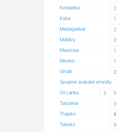
Kostarika
2
Kuba
1
Madagaskar
2
Maldivy
2
Maurícius
1
Mexiko
1
Omán
2
Spojené arabské emiráty
Srí Lanka
5
3
Tanzánia
3
Thajsko
8
Tunisko
9