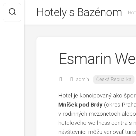
Skip
Hotely s Bazénom
to
Hot
content
Esmarin Wel
admin
Česká Republika
Hotel je koncipovaný ako špor
Mníšek pod Brdy
(okres Praha
v rodinných mezonetoch alebo
hotelového wellness centra s
návštevníci môžu venovať turis