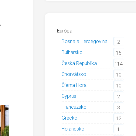
,
Európa
Bosna a Hercegovina
2
Bulharsko
15
Česká Republika
114
Chorvátsko
10
Čierna Hora
10
Cyprus
2
Francúzsko
3
Grécko
12
Holandsko
1