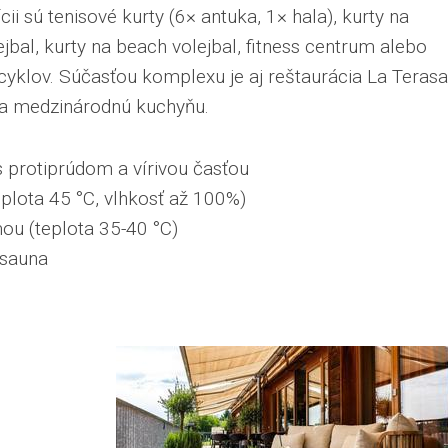
ii sú tenisové kurty (6× antuka, 1× hala), kurty na
jbal, kurty na beach volejbal, fitness centrum alebo
cyklov. Súčasťou komplexu je aj reštaurácia La Terasa
ú a medzinárodnú kuchyňu.
 protiprúdom a vírivou časťou
plota 45 °C, vlhkosť až 100%)
ou (teplota 35-40 °C)
asauna