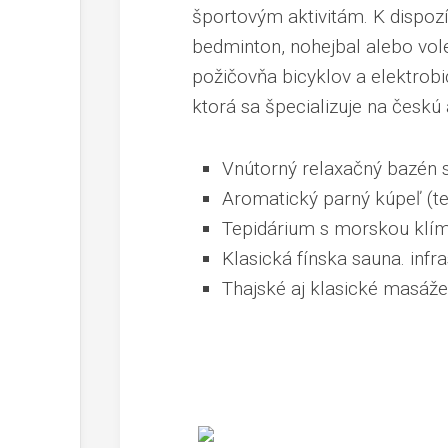
športovým aktivitám. K dispozíc
bedminton, nohejbal alebo vole
požičovňa bicyklov a elektrobi
ktorá sa špecializuje na česk
Vnútorný relaxačný bazén s
Aromatický parný kúpeľ (te
Tepidárium s morskou klím
Klasická fínska sauna. infr
Thajské aj klasické masáže