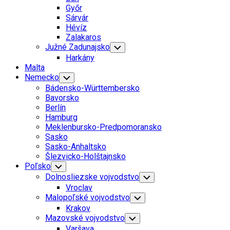
Menu
Győr
Sárvár
Hévíz
Zalakaros
Južné Zadunajsko
Toggle
Child
Harkány
Menu
Malta
Nemecko
Toggle
Child
Bádensko-Württembersko
Menu
Bavorsko
Berlín
Hamburg
Meklenbursko-Predpomoransko
Sasko
Sasko-Anhaltsko
Šlezvicko-Holštajnsko
Poľsko
Toggle
Child
Dolnosliezske vojvodstvo
Toggle
Menu
Child
Vroclav
Menu
Malopoľské vojvodstvo
Toggle
Child
Krakov
Menu
Mazovské vojvodstvo
Toggle
Child
Varšava