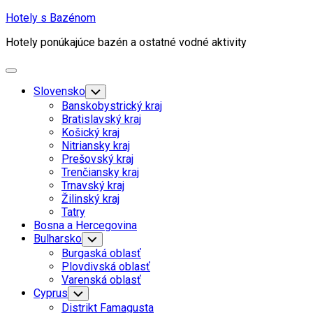
Skip
Hotely s Bazénom
to
Hotely ponúkajúce bazén a ostatné vodné aktivity
content
Expand
Menu
Slovensko
Toggle
Child
Banskobystrický kraj
Menu
Bratislavský kraj
Košický kraj
Nitriansky kraj
Prešovský kraj
Trenčiansky kraj
Trnavský kraj
Žilinský kraj
Tatry
Bosna a Hercegovina
Bulharsko
Toggle
Child
Burgaská oblasť
Menu
Plovdivská oblasť
Varenská oblasť
Cyprus
Toggle
Child
Distrikt Famagusta