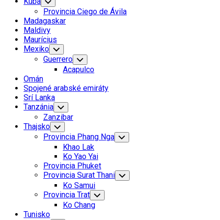
Kuba
Toggle
Child
Provincia Ciego de Ávila
Menu
Madagaskar
Maldivy
Maurícius
Mexiko
Toggle
Child
Guerrero
Toggle
Menu
Child
Acapulco
Menu
Omán
Spojené arabské emiráty
Srí Lanka
Tanzánia
Toggle
Child
Zanzibar
Menu
Thajsko
Toggle
Child
Provincia Phang Nga
Toggle
Menu
Child
Khao Lak
Menu
Ko Yao Yai
Provincia Phuket
Provincia Surat Thani
Toggle
Child
Ko Samui
Menu
Provincia Trat
Toggle
Child
Ko Chang
Menu
Tunisko