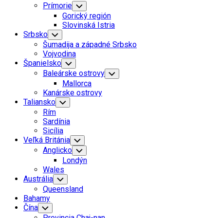
Prímorie
Toggle
Child
Gorický región
Menu
Slovinská Istria
Srbsko
Toggle
Child
Šumadija a západné Srbsko
Menu
Vojvodina
Španielsko
Toggle
Child
Baleárske ostrovy
Toggle
Menu
Child
Mallorca
Menu
Kanárske ostrovy
Taliansko
Toggle
Child
Rím
Menu
Sardínia
Sicília
Veľká Británia
Toggle
Child
Anglicko
Toggle
Menu
Child
Londýn
Menu
Wales
Austrália
Toggle
Child
Queensland
Menu
Bahamy
Čína
Toggle
Child
Provincia Chaj-nan