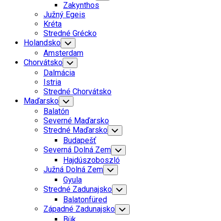
Child
Zakynthos
Menu
Južný Egeis
Kréta
Stredné Grécko
Holandsko
Toggle
Child
Amsterdam
Menu
Chorvátsko
Toggle
Child
Dalmácia
Menu
Istria
Stredné Chorvátsko
Maďarsko
Toggle
Child
Balatón
Menu
Severné Maďarsko
Stredné Maďarsko
Toggle
Child
Budapešť
Menu
Severná Dolná Zem
Toggle
Child
Hajdúszoboszló
Menu
Južná Dolná Zem
Toggle
Child
Gyula
Menu
Stredné Zadunajsko
Toggle
Child
Balatonfüred
Menu
Západné Zadunajsko
Toggle
Child
Bük