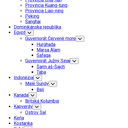
Menu
Provincia Kuang-tung
Provincia Liao-ning
Peking
Šanghaj
Dominikánska republika
Egypt
Toggle
Child
Guvernorát Červené more
Toggle
Menu
Child
Hurghada
Menu
Marsa Alam
Safaga
Guvernorát Južný Sinaj
Toggle
Child
Šarm aš-Šajch
Menu
Taba
Indonézia
Toggle
Child
Malé Sundy
Toggle
Menu
Child
Bali
Menu
Kanada
Toggle
Child
Britská Kolumbia
Menu
Kapverdy
Toggle
Child
Ostrov Sal
Menu
Keňa
Kostarika