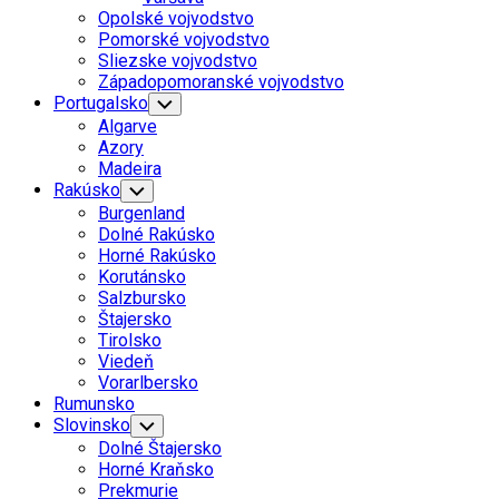
Menu
Opolské vojvodstvo
Pomorské vojvodstvo
Sliezske vojvodstvo
Západopomoranské vojvodstvo
Portugalsko
Toggle
Child
Algarve
Menu
Azory
Madeira
Current
Rakúsko
Toggle
Child
Page
Burgenland
Menu
Parent
Dolné Rakúsko
Horné Rakúsko
Korutánsko
Salzbursko
Štajersko
Tirolsko
Viedeň
Current
Vorarlbersko
Page
Rumunsko
Parent
Slovinsko
Toggle
Child
Dolné Štajersko
Menu
Horné Kraňsko
Prekmurie