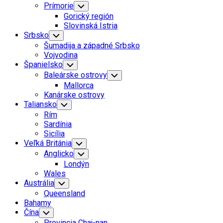
Prímorie
Toggle
Child
Gorický región
Menu
Slovinská Istria
Srbsko
Toggle
Child
Šumadija a západné Srbsko
Menu
Vojvodina
Španielsko
Toggle
Child
Baleárske ostrovy
Toggle
Menu
Child
Mallorca
Menu
Kanárske ostrovy
Taliansko
Toggle
Child
Rím
Menu
Sardínia
Sicília
Veľká Británia
Toggle
Child
Anglicko
Toggle
Menu
Child
Londýn
Menu
Wales
Austrália
Toggle
Child
Queensland
Menu
Bahamy
Čína
Toggle
Child
Provincia Chaj-nan