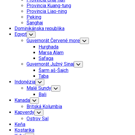
Menu
Provincia Kuang-tung
Provincia Liao-ning
Peking
Šanghaj
Dominikánska republika
Egypt
Toggle
Child
Guvernorát Červené more
Toggle
Menu
Child
Hurghada
Menu
Marsa Alam
Safaga
Guvernorát Južný Sinaj
Toggle
Child
Šarm aš-Šajch
Menu
Taba
Indonézia
Toggle
Child
Malé Sundy
Toggle
Menu
Child
Bali
Menu
Kanada
Toggle
Child
Britská Kolumbia
Menu
Kapverdy
Toggle
Child
Ostrov Sal
Menu
Keňa
Kostarika