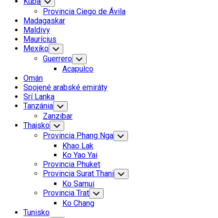
Kuba
Toggle
Child
Provincia Ciego de Ávila
Menu
Madagaskar
Maldivy
Maurícius
Mexiko
Toggle
Child
Guerrero
Toggle
Menu
Child
Acapulco
Menu
Omán
Spojené arabské emiráty
Srí Lanka
Tanzánia
Toggle
Child
Zanzibar
Menu
Thajsko
Toggle
Child
Provincia Phang Nga
Toggle
Menu
Child
Khao Lak
Menu
Ko Yao Yai
Provincia Phuket
Provincia Surat Thani
Toggle
Child
Ko Samui
Menu
Provincia Trat
Toggle
Child
Ko Chang
Menu
Tunisko