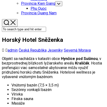
Menu
Provincia Kien Giang
Toggle
Child
Phu Quoc
Menu
Provincia Quang Nam
Horský Hotel Sněženka
admin
Česká Republika
Jeseníky
Severná Morava
Objekt sa nachádza v katastri obce
Hynčice pod Sušinou
, v
bezprostrednej blízkosti lyžiarskeho areálu
Kraličák
. Hostia
preferujúci viac samostatné ubytovanie môžu využiť
pridruženú horskú chatu Sněženka. Hotelové wellness je
vybavené vnútorným bazénom.
Vnútorný bazén (7,5 × 3,5 m)
Sezónny vonkajší bazén
Vírivka
Fínska sauna
Masáže