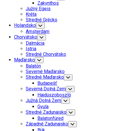
Child
Zakynthos
Menu
Južný Egeis
Kréta
Stredné Grécko
Holandsko
Toggle
Child
Amsterdam
Menu
Chorvátsko
Toggle
Child
Dalmácia
Menu
Istria
Stredné Chorvátsko
Maďarsko
Toggle
Child
Balatón
Menu
Severné Maďarsko
Stredné Maďarsko
Toggle
Child
Budapešť
Menu
Severná Dolná Zem
Toggle
Child
Hajdúszoboszló
Menu
Južná Dolná Zem
Toggle
Child
Gyula
Menu
Stredné Zadunajsko
Toggle
Child
Balatonfüred
Menu
Západné Zadunajsko
Toggle
Child
Bük