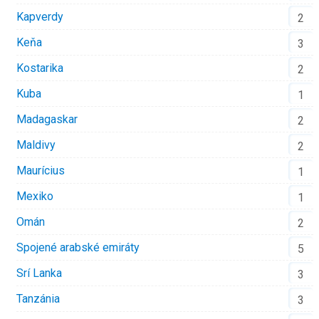
Kapverdy
2
Keňa
3
Kostarika
2
Kuba
1
Madagaskar
2
Maldivy
2
Maurícius
1
Mexiko
1
Omán
2
Spojené arabské emiráty
5
Srí Lanka
3
Tanzánia
3