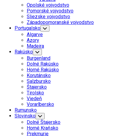
Menu
Opolské vojvodstvo
Pomorské vojvodstvo
Sliezske vojvodstvo
Západopomoranské vojvodstvo
Portugalsko
Toggle
Child
Algarve
Menu
Azory
Madeira
Rakúsko
Toggle
Child
Burgenland
Menu
Dolné Rakúsko
Horné Rakúsko
Korutánsko
Salzbursko
Štajersko
Tirolsko
Viedeň
Vorarlbersko
Rumunsko
Slovinsko
Toggle
Child
Dolné Štajersko
Menu
Horné Kraňsko
Prekmurie