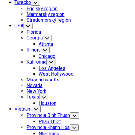
Turecko
Toggle
Child
Egejský región
Menu
Marmarský región
Stredomorský región
USA
Toggle
Child
Florida
Menu
Georgia
Toggle
Child
Atlanta
Menu
Illinois
Toggle
Child
Chicago
Menu
Kalifornia
Toggle
Child
Los Angeles
Menu
West Hollywood
Massachusetts
Nevada
New York
Texas
Toggle
Child
Houston
Menu
Vietnam
Toggle
Child
Provincia Binh Thuan
Toggle
Menu
Child
Phan Thiet
Menu
Provincia Khanh Hoa
Toggle
Child
Nha Trang