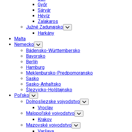
Menu
Győr
Sárvár
Hévíz
Zalakaros
Južné Zadunajsko
Toggle
Child
Harkány
Menu
Malta
Nemecko
Toggle
Child
Bádensko-Württembersko
Menu
Bavorsko
Berlín
Hamburg
Meklenbursko-Predpomoransko
Sasko
Sasko-Anhaltsko
Šlezvicko-Holštajnsko
Poľsko
Toggle
Child
Dolnosliezske vojvodstvo
Toggle
Menu
Child
Vroclav
Menu
Malopoľské vojvodstvo
Toggle
Child
Krakov
Menu
Mazovské vojvodstvo
Toggle
Child
Varšava