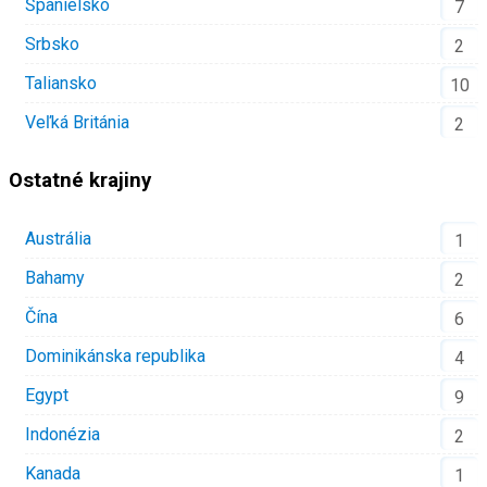
Španielsko
7
Srbsko
2
Taliansko
10
Veľká Británia
2
Ostatné krajiny
Austrália
1
Bahamy
2
Čína
6
Dominikánska republika
4
Egypt
9
Indonézia
2
Kanada
1