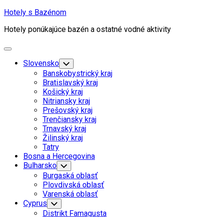
Skip
Hotely s Bazénom
to
Hotely ponúkajúce bazén a ostatné vodné aktivity
content
Expand
Menu
Slovensko
Toggle
Child
Banskobystrický kraj
Menu
Bratislavský kraj
Košický kraj
Nitriansky kraj
Prešovský kraj
Trenčiansky kraj
Trnavský kraj
Žilinský kraj
Tatry
Bosna a Hercegovina
Bulharsko
Toggle
Child
Burgaská oblasť
Menu
Plovdivská oblasť
Varenská oblasť
Cyprus
Toggle
Child
Distrikt Famagusta