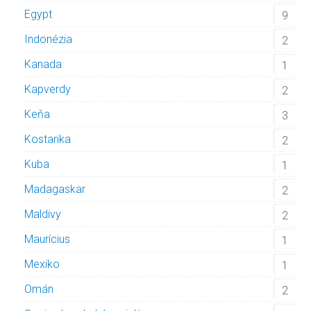
Egypt
9
Indonézia
2
Kanada
1
Kapverdy
2
Keňa
3
Kostarika
2
Kuba
1
Madagaskar
2
Maldivy
2
Maurícius
1
Mexiko
1
Omán
2