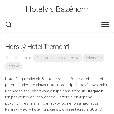
Skip
Hotely s Bazénom
to
content
Horský Hotel Tremonti
admin
Dolnosliezske vojvodstvo
Krkonoše
Poľsko
Hotel funguje ako ski & bike rezort, a účinne v sebe snúbi
potenciál ako pre aktívnu, tak aj pre odpočinkovú dovolenku.
Nachádza sa v lyžiarskom a kúpeľnom stredisku
Karpacz
,
len pár krokov od jeho centra. Rezort je obklopený
pokojnými lesmi a len pár krokov od neho sa nachádza
lyžiarsky vlek. V hoteli funguje štýlová reštaurácia GUSTO