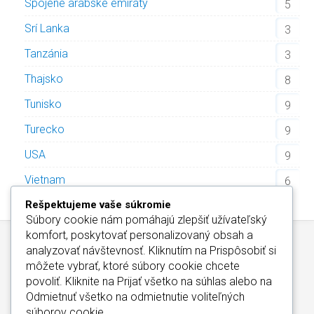
Spojené arabské emiráty
5
Srí Lanka
3
Tanzánia
3
Thajsko
8
Tunisko
9
Turecko
9
USA
9
Vietnam
6
Rešpektujeme vaše súkromie
Súbory cookie nám pomáhajú zlepšiť užívateľský
komfort, poskytovať personalizovaný obsah a
analyzovať návštevnosť. Kliknutím na
Prispôsobiť
si
môžete vybrať, ktoré súbory cookie chcete
povoliť. Kliknite na
Prijať všetko
na súhlas alebo na
Odmietnuť všetko
na odmietnutie voliteľných
Wellness Hotely Slovensko
/
Informácie o Cookies
súborov cookie.