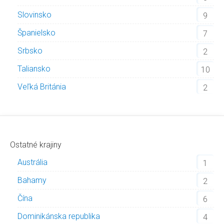
Slovinsko
9
Španielsko
7
Srbsko
2
Taliansko
10
Veľká Británia
2
Ostatné krajiny
Austrália
1
Bahamy
2
Čína
6
Dominikánska republika
4