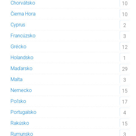
Chorvátsko
10
Čierna Hora
10
Cyprus
2
Francúzsko
3
Grécko
12
Holandsko
1
Maďarsko
29
Malta
3
Nemecko
15
Poľsko
17
Portugalsko
4
Rakúsko
15
Rumunsko
3