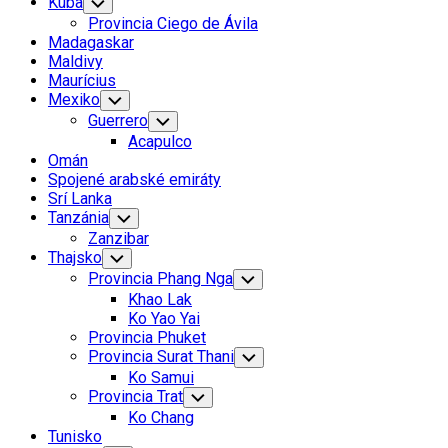
Kuba
Toggle
Child
Provincia Ciego de Ávila
Menu
Madagaskar
Maldivy
Maurícius
Mexiko
Toggle
Child
Guerrero
Toggle
Menu
Child
Acapulco
Menu
Omán
Spojené arabské emiráty
Srí Lanka
Tanzánia
Toggle
Child
Zanzibar
Menu
Thajsko
Toggle
Child
Provincia Phang Nga
Toggle
Menu
Child
Khao Lak
Menu
Ko Yao Yai
Provincia Phuket
Provincia Surat Thani
Toggle
Child
Ko Samui
Menu
Provincia Trat
Toggle
Child
Ko Chang
Menu
Tunisko