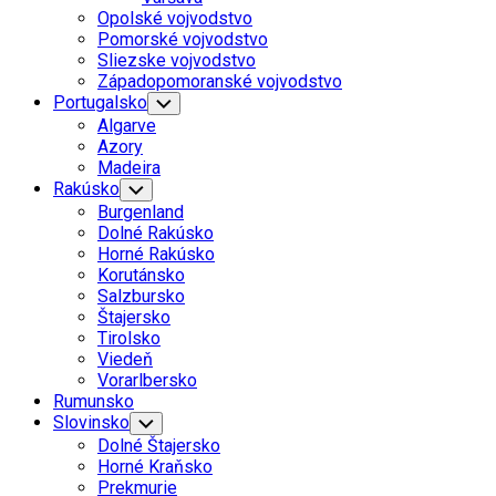
Menu
Opolské vojvodstvo
Pomorské vojvodstvo
Sliezske vojvodstvo
Západopomoranské vojvodstvo
Portugalsko
Toggle
Child
Algarve
Menu
Azory
Madeira
Rakúsko
Toggle
Child
Burgenland
Menu
Dolné Rakúsko
Horné Rakúsko
Korutánsko
Salzbursko
Štajersko
Tirolsko
Viedeň
Vorarlbersko
Rumunsko
Slovinsko
Toggle
Child
Dolné Štajersko
Menu
Horné Kraňsko
Prekmurie