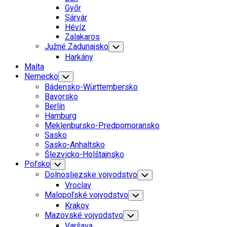
Menu
Győr
Sárvár
Hévíz
Zalakaros
Južné Zadunajsko
Toggle
Child
Harkány
Menu
Malta
Nemecko
Toggle
Child
Bádensko-Württembersko
Menu
Bavorsko
Berlín
Hamburg
Meklenbursko-Predpomoransko
Sasko
Sasko-Anhaltsko
Šlezvicko-Holštajnsko
Poľsko
Toggle
Child
Dolnosliezske vojvodstvo
Toggle
Menu
Child
Vroclav
Menu
Malopoľské vojvodstvo
Toggle
Child
Krakov
Menu
Mazovské vojvodstvo
Toggle
Child
Varšava