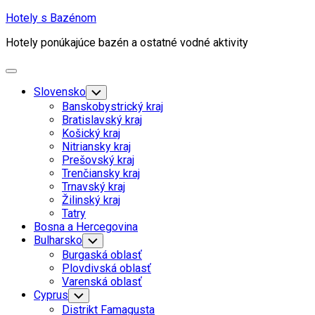
Skip
Hotely s Bazénom
to
Hotely ponúkajúce bazén a ostatné vodné aktivity
content
Expand
Menu
Slovensko
Toggle
Child
Banskobystrický kraj
Menu
Bratislavský kraj
Košický kraj
Nitriansky kraj
Prešovský kraj
Trenčiansky kraj
Trnavský kraj
Žilinský kraj
Tatry
Bosna a Hercegovina
Bulharsko
Toggle
Child
Burgaská oblasť
Menu
Plovdivská oblasť
Varenská oblasť
Cyprus
Toggle
Child
Distrikt Famagusta