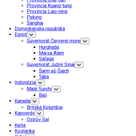
Menu
Provincia Kuang-tung
Provincia Liao-ning
Peking
Šanghaj
Dominikánska republika
Egypt
Toggle
Child
Guvernorát Červené more
Toggle
Menu
Child
Hurghada
Menu
Marsa Alam
Safaga
Guvernorát Južný Sinaj
Toggle
Child
Šarm aš-Šajch
Menu
Taba
Indonézia
Toggle
Child
Malé Sundy
Toggle
Menu
Child
Bali
Menu
Kanada
Toggle
Child
Britská Kolumbia
Menu
Kapverdy
Toggle
Child
Ostrov Sal
Menu
Keňa
Kostarika