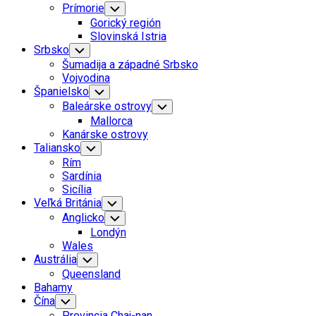
Prímorie
Toggle
Child
Gorický región
Menu
Slovinská Istria
Srbsko
Toggle
Child
Šumadija a západné Srbsko
Menu
Vojvodina
Španielsko
Toggle
Child
Baleárske ostrovy
Toggle
Menu
Child
Mallorca
Menu
Kanárske ostrovy
Taliansko
Toggle
Child
Rím
Menu
Sardínia
Sicília
Veľká Británia
Toggle
Child
Anglicko
Toggle
Menu
Child
Londýn
Menu
Wales
Austrália
Toggle
Child
Queensland
Menu
Bahamy
Čína
Toggle
Child
Provincia Chaj-nan