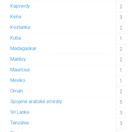
Kapverdy
2
Keňa
3
Kostarika
2
Kuba
1
Madagaskar
2
Maldivy
2
Maurícius
1
Mexiko
1
Omán
2
Spojené arabské emiráty
5
Srí Lanka
3
Tanzánia
3