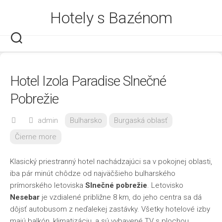
Skip
Hotely s Bazénom
to
content
Hotel Izola Paradise Slnečné
Pobrežie
admin
Bulharsko
Burgaská oblasť
Čierne more
Klasický priestranný hotel nachádzajúci sa v pokojnej oblasti,
iba pár minút chôdze od najväčšieho bulharského
prímorského letoviska
Slnečné pobrežie
. Letovisko
Nesebar
je vzdialené približne 8 km, do jeho centra sa dá
dôjsť autobusom z neďalekej zastávky. Všetky hotelové izby
majú balkón, klimatizáciu, a sú vybavené TV s plochou