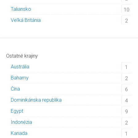
Taliansko
10
Veľká Británia
2
Ostatné krajiny
Austrália
1
Bahamy
2
Čína
6
Dominikánska republika
4
Egypt
9
Indonézia
2
Kanada
1