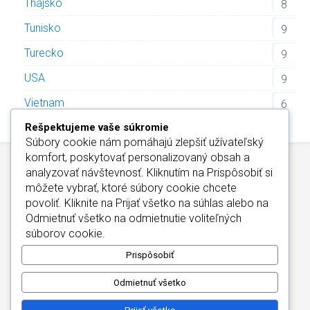
Thajsko
8
Tunisko
9
Turecko
9
USA
9
Vietnam
6
Rešpektujeme vaše súkromie
Súbory cookie nám pomáhajú zlepšiť užívateľský
komfort, poskytovať personalizovaný obsah a
analyzovať návštevnosť. Kliknutím na
Prispôsobiť
si
môžete vybrať, ktoré súbory cookie chcete
povoliť. Kliknite na
Prijať všetko
na súhlas alebo na
Odmietnuť všetko
na odmietnutie voliteľných
Wellness Hotely Slovensko
/
Informácie o Cookies
súborov cookie.
Kontakt
/
Wellness Hotely Maďarsko
Copyright © 2026
Prispôsobiť
Odmietnuť všetko