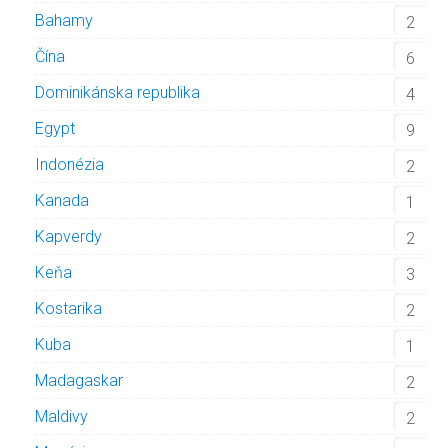
Bahamy
2
Čína
6
Dominikánska republika
4
Egypt
9
Indonézia
2
Kanada
1
Kapverdy
2
Keňa
3
Kostarika
2
Kuba
1
Madagaskar
2
Maldivy
2