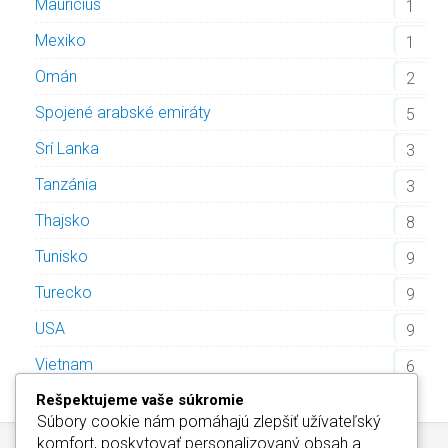
Maurícius
1
Mexiko
1
Omán
2
Spojené arabské emiráty
5
Srí Lanka
3
Tanzánia
3
Thajsko
8
Tunisko
9
Turecko
9
USA
9
Vietnam
6
Rešpektujeme vaše súkromie
Súbory cookie nám pomáhajú zlepšiť užívateľský
komfort, poskytovať personalizovaný obsah a