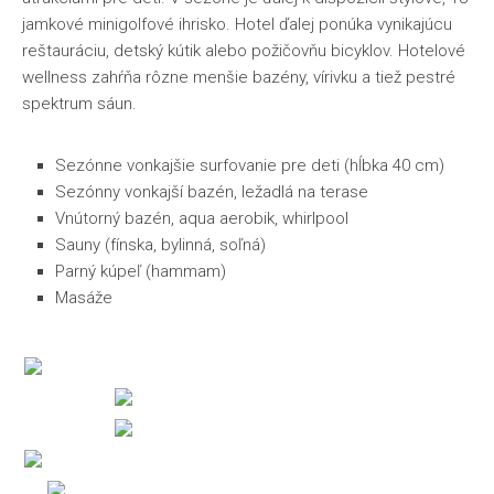
jamkové minigolfové ihrisko. Hotel ďalej ponúka vynikajúcu
reštauráciu, detský kútik alebo požičovňu bicyklov. Hotelové
wellness zahŕňa rôzne menšie bazény, vírivku a tiež pestré
spektrum sáun.
Sezónne vonkajšie surfovanie pre deti (hĺbka 40 cm)
Sezónny vonkajší bazén, ležadlá na terase
Vnútorný bazén, aqua aerobik, whirlpool
Sauny (fínska, bylinná, soľná)
Parný kúpeľ (hammam)
Masáže