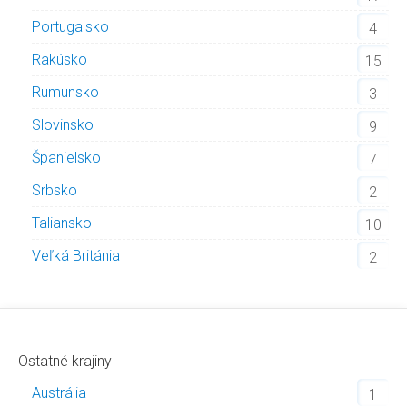
Portugalsko
4
Rakúsko
15
Rumunsko
3
Slovinsko
9
Španielsko
7
Srbsko
2
Taliansko
10
Veľká Británia
2
Ostatné krajiny
Austrália
1