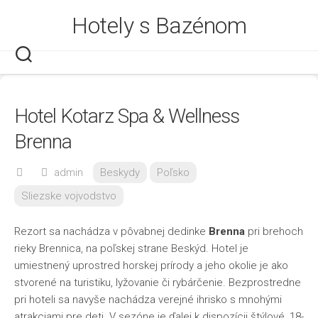
Skip
Hotely s Bazénom
to
content
Hotel Kotarz Spa & Wellness
Brenna
admin
Beskydy
Poľsko
Sliezske vojvodstvo
Rezort sa nachádza v pôvabnej dedinke
Brenna
pri brehoch
rieky Brennica, na poľskej strane Beskýd. Hotel je
umiestnený uprostred horskej prírody a jeho okolie je ako
stvorené na turistiku, lyžovanie či rybárčenie. Bezprostredne
pri hoteli sa navyše nachádza verejné ihrisko s mnohými
atrakciami pre deti. V sezóne je ďalej k dispozícii štýlové, 18-