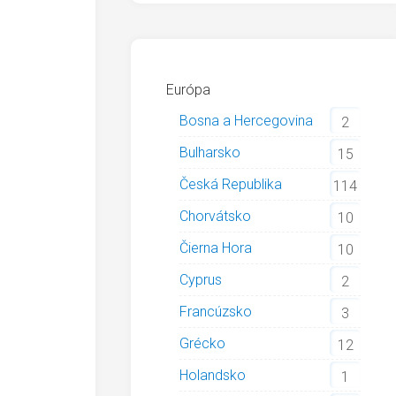
Európa
Bosna a Hercegovina
2
Bulharsko
15
Česká Republika
114
Chorvátsko
10
Čierna Hora
10
Cyprus
2
Francúzsko
3
Grécko
12
Holandsko
1