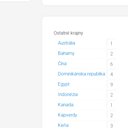
Ostatné krajiny
Austrália
1
Bahamy
2
Čína
6
Dominikánska republika
4
Egypt
9
Indonézia
2
Kanada
1
Kapverdy
2
Keňa
3