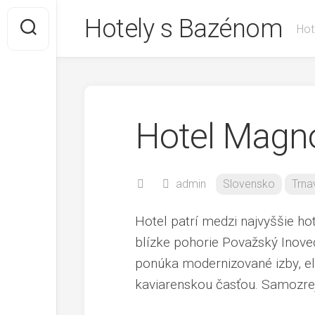
Skip
Hotely s Bazénom
to
Hot
content
Hotel Magnó
admin
Slovensko
Trna
Hotel patrí medzi najvyššie ho
blízke pohorie Považský Inovec
ponúka modernizované izby, ele
kaviarenskou časťou. Samozre