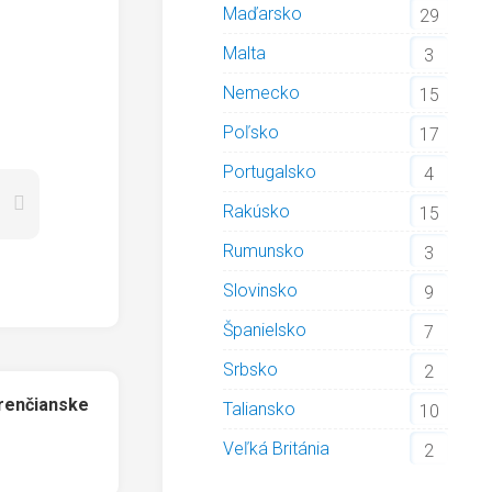
Maďarsko
29
Malta
3
Nemecko
15
Poľsko
17
Portugalsko
4
Rakúsko
15
Rumunsko
3
Slovinsko
9
Španielsko
7
Srbsko
2
renčianske
Taliansko
10
Veľká Británia
2