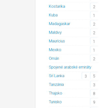
Kostarika
2
Kuba
1
Madagaskar
2
Maldivy
2
Maurícius
1
Mexiko
1
Omán
2
Spojené arabské emiráty
Srí Lanka
5
3
Tanzánia
3
Thajsko
8
Tunisko
9