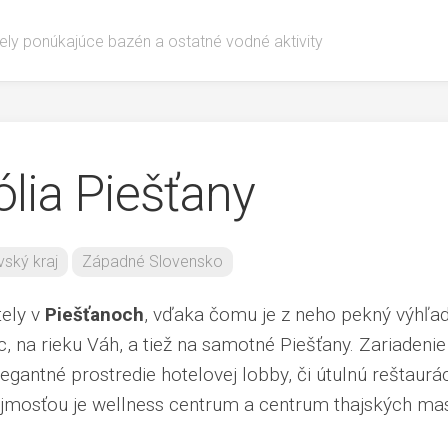
ely ponúkajúce bazén a ostatné vodné aktivity
lia Piešťany
vský kraj
Západné Slovensko
tely v
Piešťanoch
, vďaka čomu je z neho pekný výhľa
, na rieku Váh, a tiež na samotné Piešťany. Zariadenie
gantné prostredie hotelovej lobby, či útulnú reštaurác
jmosťou je wellness centrum a centrum thajských mas