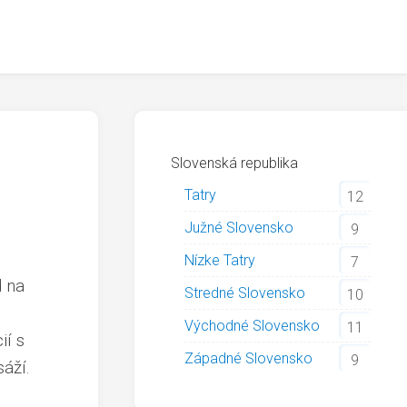
Slovenská republika
Tatry
12
Južné Slovensko
9
Nízke Tatry
7
d na
Stredné Slovensko
10
Východné Slovensko
11
ií s
Západné Slovensko
9
áží.