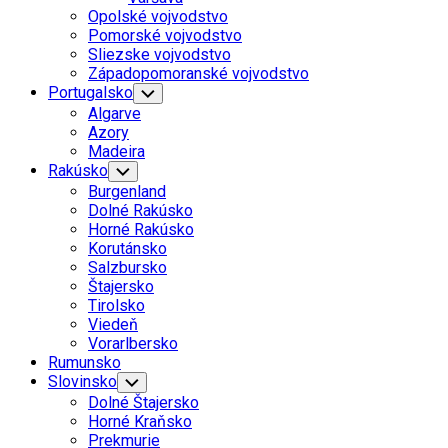
Menu
Opolské vojvodstvo
Pomorské vojvodstvo
Sliezske vojvodstvo
Západopomoranské vojvodstvo
Portugalsko
Toggle
Child
Algarve
Menu
Azory
Madeira
Rakúsko
Toggle
Child
Burgenland
Menu
Dolné Rakúsko
Horné Rakúsko
Korutánsko
Salzbursko
Štajersko
Tirolsko
Viedeň
Vorarlbersko
Rumunsko
Slovinsko
Toggle
Child
Dolné Štajersko
Menu
Horné Kraňsko
Prekmurie