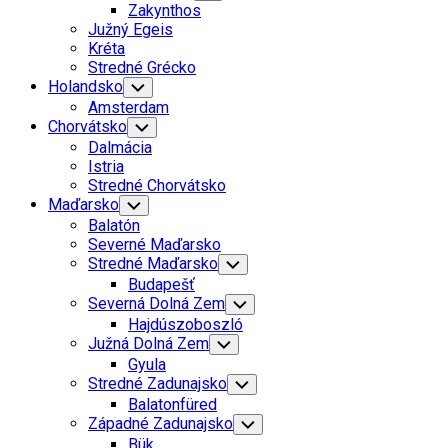
Child
Zakynthos
Menu
Južný Egeis
Kréta
Stredné Grécko
Holandsko
Toggle
Child
Amsterdam
Menu
Chorvátsko
Toggle
Child
Dalmácia
Menu
Istria
Stredné Chorvátsko
Maďarsko
Toggle
Child
Balatón
Menu
Severné Maďarsko
Stredné Maďarsko
Toggle
Child
Budapešť
Menu
Severná Dolná Zem
Toggle
Child
Hajdúszoboszló
Menu
Južná Dolná Zem
Toggle
Child
Gyula
Menu
Stredné Zadunajsko
Toggle
Child
Balatonfüred
Menu
Západné Zadunajsko
Toggle
Child
Bük