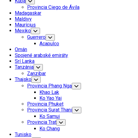
Kuba
Toggle
Child
Provincia Ciego de Ávila
Menu
Madagaskar
Maldivy
Maurícius
Mexiko
Toggle
Child
Guerrero
Toggle
Menu
Child
Acapulco
Menu
Omán
Spojené arabské emiráty
Srí Lanka
Tanzánia
Toggle
Child
Zanzibar
Menu
Thajsko
Toggle
Child
Provincia Phang Nga
Toggle
Menu
Child
Khao Lak
Menu
Ko Yao Yai
Provincia Phuket
Provincia Surat Thani
Toggle
Child
Ko Samui
Menu
Provincia Trat
Toggle
Child
Ko Chang
Menu
Tunisko