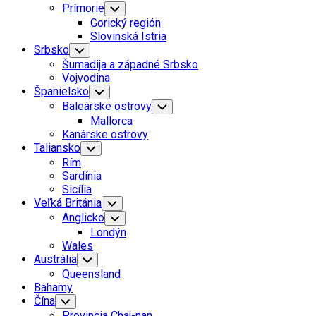
Prímorie
Toggle
Child
Gorický región
Menu
Slovinská Istria
Srbsko
Toggle
Child
Šumadija a západné Srbsko
Menu
Vojvodina
Španielsko
Toggle
Child
Baleárske ostrovy
Toggle
Menu
Child
Mallorca
Menu
Kanárske ostrovy
Taliansko
Toggle
Child
Rím
Menu
Sardínia
Sicília
Veľká Británia
Toggle
Child
Anglicko
Toggle
Menu
Child
Londýn
Menu
Wales
Austrália
Toggle
Child
Queensland
Menu
Bahamy
Čína
Toggle
Child
Provincia Chaj-nan