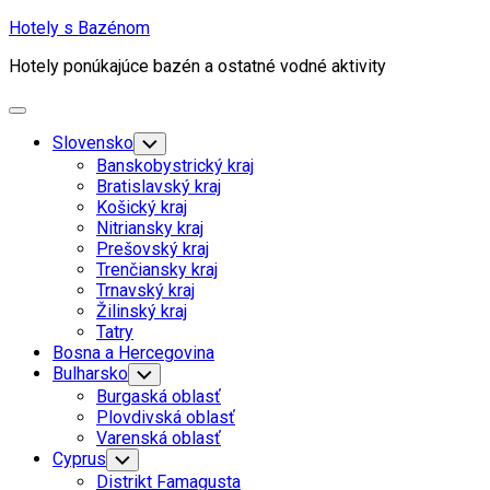
Skip
Hotely s Bazénom
to
Hotely ponúkajúce bazén a ostatné vodné aktivity
content
Expand
Menu
Slovensko
Toggle
Child
Banskobystrický kraj
Menu
Bratislavský kraj
Košický kraj
Nitriansky kraj
Prešovský kraj
Trenčiansky kraj
Trnavský kraj
Žilinský kraj
Tatry
Bosna a Hercegovina
Current
Bulharsko
Toggle
Child
Page
Current
Burgaská oblasť
Menu
Parent
Page
Plovdivská oblasť
Parent
Varenská oblasť
Cyprus
Toggle
Child
Distrikt Famagusta