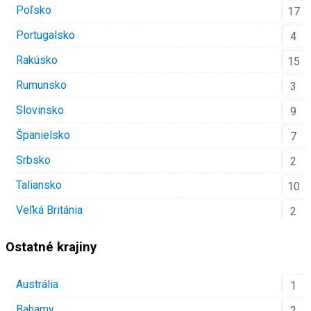
Poľsko
17
Portugalsko
4
Rakúsko
15
Rumunsko
3
Slovinsko
9
Španielsko
7
Srbsko
2
Taliansko
10
Veľká Británia
2
Ostatné krajiny
Austrália
1
Bahamy
2