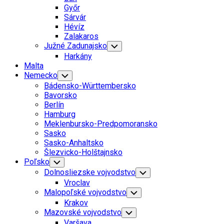
Menu
Győr
Sárvár
Hévíz
Zalakaros
Južné Zadunajsko
Toggle
Child
Harkány
Menu
Malta
Nemecko
Toggle
Child
Bádensko-Württembersko
Menu
Bavorsko
Berlín
Hamburg
Meklenbursko-Predpomoransko
Sasko
Sasko-Anhaltsko
Šlezvicko-Holštajnsko
Poľsko
Toggle
Child
Dolnosliezske vojvodstvo
Toggle
Menu
Child
Vroclav
Menu
Malopoľské vojvodstvo
Toggle
Child
Krakov
Menu
Mazovské vojvodstvo
Toggle
Child
Varšava