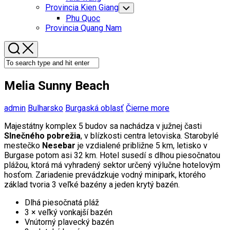
Menu
Provincia Kien Giang
Toggle
Child
Phu Quoc
Menu
Provincia Quang Nam
Melia Sunny Beach
admin
Bulharsko
Burgaská oblasť
Čierne more
Majestátny komplex 5 budov sa nachádza v južnej časti
Slnečného pobrežia
, v blízkosti centra letoviska. Starobylé
mestečko
Nesebar
je vzdialené približne 5 km, letisko v
Burgase potom asi 32 km. Hotel susedí s dlhou piesočnatou
plážou, ktorá má vyhradený sektor určený výlučne hotelovým
hosťom. Zariadenie prevádzkuje vodný minipark, ktorého
základ tvoria 3 veľké bazény a jeden krytý bazén.
Dlhá piesočnatá pláž
3 × veľký vonkajší bazén
Vnútorný plavecký bazén