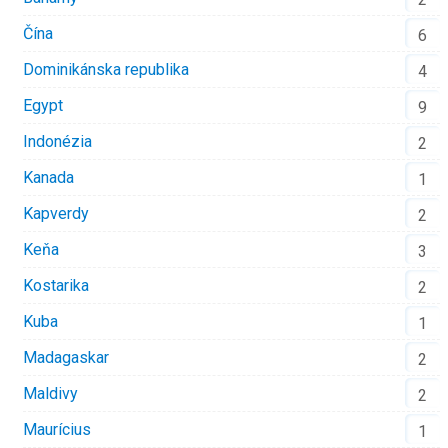
Čína
6
Dominikánska republika
4
Egypt
9
Indonézia
2
Kanada
1
Kapverdy
2
Keňa
3
Kostarika
2
Kuba
1
Madagaskar
2
Maldivy
2
Maurícius
1