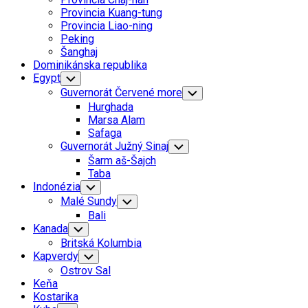
Menu
Provincia Kuang-tung
Provincia Liao-ning
Peking
Šanghaj
Dominikánska republika
Egypt
Toggle
Child
Guvernorát Červené more
Toggle
Menu
Child
Hurghada
Menu
Marsa Alam
Safaga
Guvernorát Južný Sinaj
Toggle
Child
Šarm aš-Šajch
Menu
Taba
Indonézia
Toggle
Child
Malé Sundy
Toggle
Menu
Child
Bali
Menu
Kanada
Toggle
Child
Britská Kolumbia
Menu
Kapverdy
Toggle
Child
Ostrov Sal
Menu
Keňa
Kostarika