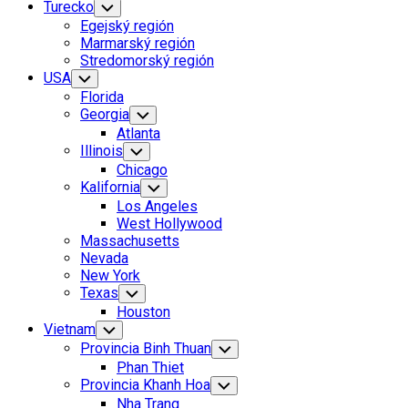
Turecko
Toggle
Child
Egejský región
Menu
Marmarský región
Stredomorský región
USA
Toggle
Child
Florida
Menu
Georgia
Toggle
Child
Atlanta
Menu
Illinois
Toggle
Child
Chicago
Menu
Kalifornia
Toggle
Child
Los Angeles
Menu
West Hollywood
Massachusetts
Nevada
New York
Texas
Toggle
Child
Houston
Menu
Vietnam
Toggle
Child
Provincia Binh Thuan
Toggle
Menu
Child
Phan Thiet
Menu
Provincia Khanh Hoa
Toggle
Child
Nha Trang