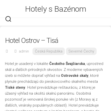
Skip
Hotely s Bazénom
to
content
Hotel Ostrov – Tisá
admin
Česká Republika
Severné Čechy
Hotel je usadený v lokalite
Českého Švajčiarska
, uprostred
skál a ďalších prírodných skvostov. Z moderne vybavených
izieb si môžete dopriať výhľad na
Ostrovské skaly
, ktoré
plynule prechádzajú do pieskovcového skalného mesta
Tiské steny
. Hotel prevádzkuje reštauráciu, z ktorej je
úžasný výhľad na okolitú skalnú panorámu. Osobitná
pozornosť je venovaná širokej ponuke vín (z Moravy aj z
ďalších, vinársky populárnych oblastí). Hotel prevádzkuje