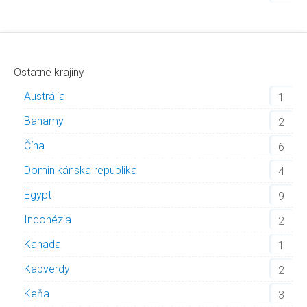
Ostatné krajiny
Austrália
1
Bahamy
2
Čína
6
Dominikánska republika
4
Egypt
9
Indonézia
2
Kanada
1
Kapverdy
2
Keňa
3