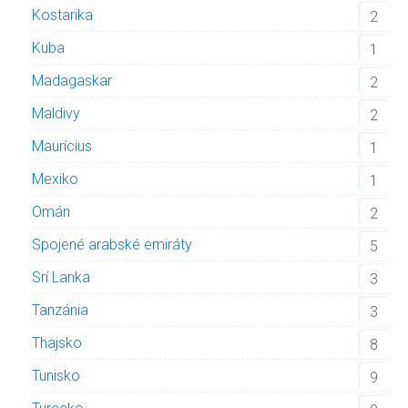
Kostarika
2
Kuba
1
Madagaskar
2
Maldivy
2
Maurícius
1
Mexiko
1
Omán
2
Spojené arabské emiráty
5
Srí Lanka
3
Tanzánia
3
Thajsko
8
Tunisko
9