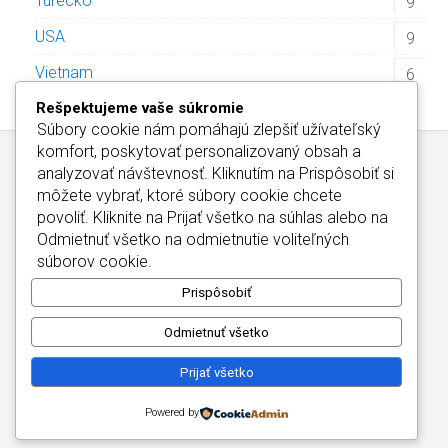
Turecko
9
USA
9
Vietnam
6
Rešpektujeme vaše súkromie
Súbory cookie nám pomáhajú zlepšiť užívateľský
komfort, poskytovať personalizovaný obsah a
analyzovať návštevnosť. Kliknutím na
Prispôsobiť
si
môžete vybrať, ktoré súbory cookie chcete
povoliť. Kliknite na
Prijať všetko
na súhlas alebo na
Odmietnuť všetko
na odmietnutie voliteľných
Wellness Hotely Slovensko
/
Informácie o Cookies
súborov cookie.
Kontakt
/
Wellness Hotely Maďarsko
Copyright © 2026
Prispôsobiť
Odmietnuť všetko
Prijať všetko
Powered by