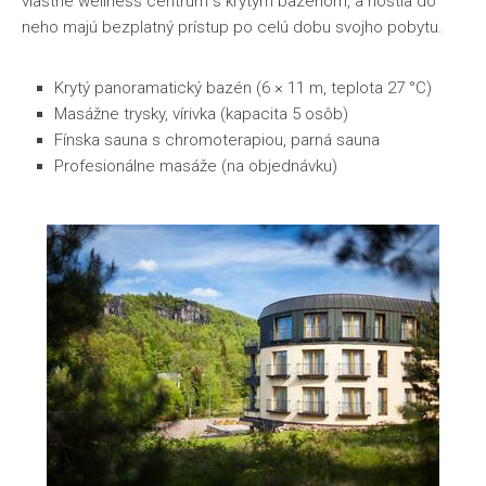
vlastné wellness centrum s krytým bazénom, a hostia do
neho majú bezplatný prístup po celú dobu svojho pobytu.
Krytý panoramatický bazén (6 × 11 m, teplota 27 °C)
Masážne trysky, vírivka (kapacita 5 osôb)
Fínska sauna s chromoterapiou, parná sauna
Profesionálne masáže (na objednávku)