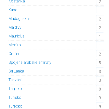
Kostarika
2
Kuba
1
Madagaskar
2
Maldivy
2
Maurícius
1
Mexiko
1
Omán
2
Spojené arabské emiráty
5
Srí Lanka
3
Tanzánia
3
Thajsko
8
Tunisko
9
Turecko
9