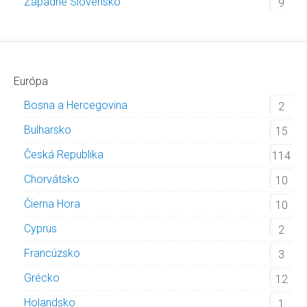
Západné Slovensko
9
Európa
Bosna a Hercegovina
2
Bulharsko
15
Česká Republika
114
Chorvátsko
10
Čierna Hora
10
Cyprus
2
Francúzsko
3
Grécko
12
Holandsko
1