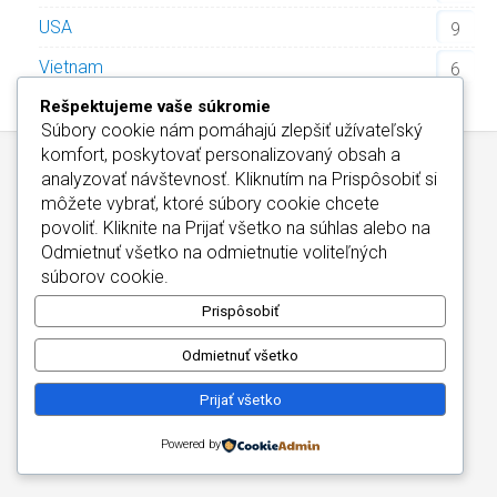
USA
9
Vietnam
6
Rešpektujeme vaše súkromie
Súbory cookie nám pomáhajú zlepšiť užívateľský
komfort, poskytovať personalizovaný obsah a
analyzovať návštevnosť. Kliknutím na
Prispôsobiť
si
môžete vybrať, ktoré súbory cookie chcete
povoliť. Kliknite na
Prijať všetko
na súhlas alebo na
Odmietnuť všetko
na odmietnutie voliteľných
Wellness Hotely Slovensko
/
Informácie o Cookies
súborov cookie.
Kontakt
/
Wellness Hotely Maďarsko
Copyright © 2026
Prispôsobiť
Odmietnuť všetko
Prijať všetko
Powered by