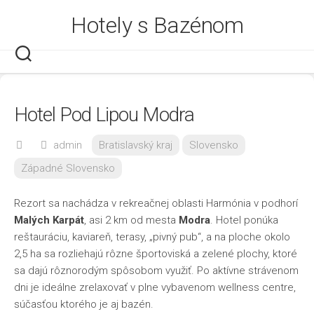
Skip
Hotely s Bazénom
to
content
Hotel Pod Lipou Modra
admin
Bratislavský kraj
Slovensko
Západné Slovensko
Rezort sa nachádza v rekreačnej oblasti Harmónia v podhorí
Malých Karpát
, asi 2 km od mesta
Modra
. Hotel ponúka
reštauráciu, kaviareň, terasy, „pivný pub“, a na ploche okolo
2,5 ha sa rozliehajú rôzne športoviská a zelené plochy, ktoré
sa dajú rôznorodým spôsobom využiť. Po aktívne strávenom
dni je ideálne zrelaxovať v plne vybavenom wellness centre,
súčasťou ktorého je aj bazén.