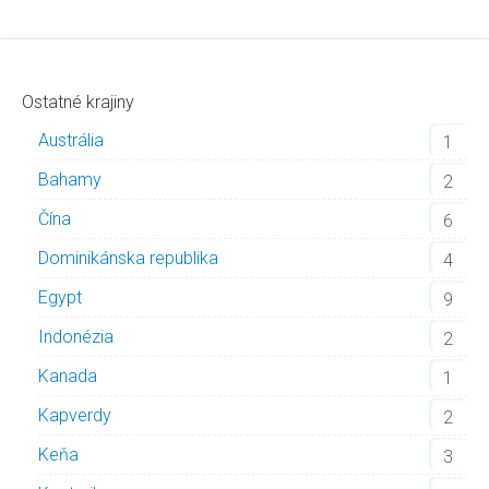
Ostatné krajiny
Austrália
1
Bahamy
2
Čína
6
Dominikánska republika
4
Egypt
9
Indonézia
2
Kanada
1
Kapverdy
2
Keňa
3