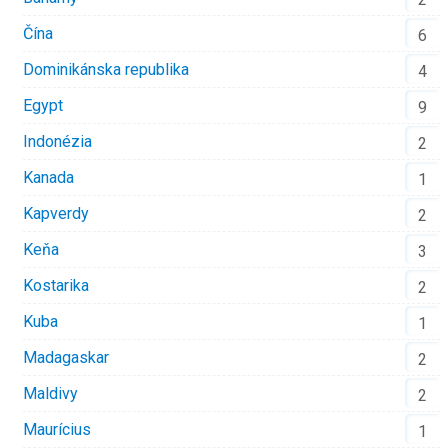
Čína
6
Dominikánska republika
4
Egypt
9
Indonézia
2
Kanada
1
Kapverdy
2
Keňa
3
Kostarika
2
Kuba
1
Madagaskar
2
Maldivy
2
Maurícius
1