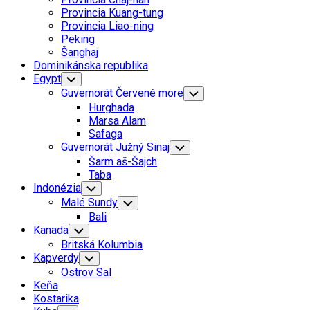
Menu
Provincia Kuang-tung
Provincia Liao-ning
Peking
Šanghaj
Dominikánska republika
Egypt
Toggle
Child
Guvernorát Červené more
Toggle
Menu
Child
Hurghada
Menu
Marsa Alam
Safaga
Guvernorát Južný Sinaj
Toggle
Child
Šarm aš-Šajch
Menu
Taba
Indonézia
Toggle
Child
Malé Sundy
Toggle
Menu
Child
Bali
Menu
Kanada
Toggle
Child
Britská Kolumbia
Menu
Kapverdy
Toggle
Child
Ostrov Sal
Menu
Keňa
Kostarika