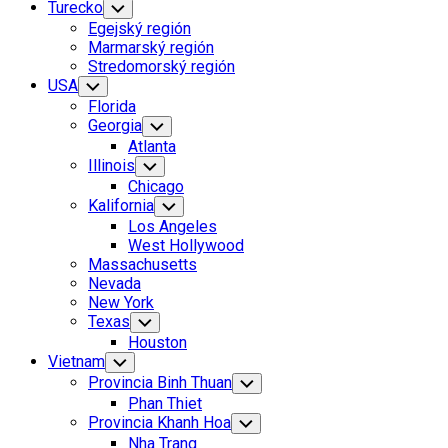
Turecko
Toggle
Child
Egejský región
Menu
Marmarský región
Stredomorský región
USA
Toggle
Child
Florida
Menu
Georgia
Toggle
Child
Atlanta
Menu
Illinois
Toggle
Child
Chicago
Menu
Kalifornia
Toggle
Child
Los Angeles
Menu
West Hollywood
Massachusetts
Nevada
New York
Texas
Toggle
Child
Houston
Menu
Vietnam
Toggle
Child
Provincia Binh Thuan
Toggle
Menu
Child
Phan Thiet
Menu
Provincia Khanh Hoa
Toggle
Child
Nha Trang