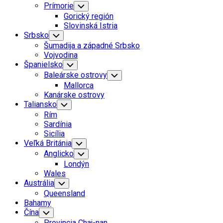
Prímorie
Toggle
Child
Gorický región
Menu
Slovinská Istria
Srbsko
Toggle
Child
Šumadija a západné Srbsko
Menu
Vojvodina
Španielsko
Toggle
Child
Baleárske ostrovy
Toggle
Menu
Child
Mallorca
Menu
Kanárske ostrovy
Taliansko
Toggle
Child
Rím
Menu
Sardínia
Sicília
Veľká Británia
Toggle
Child
Anglicko
Toggle
Menu
Child
Londýn
Menu
Wales
Austrália
Toggle
Child
Queensland
Menu
Bahamy
Čína
Toggle
Child
Provincia Chaj-nan