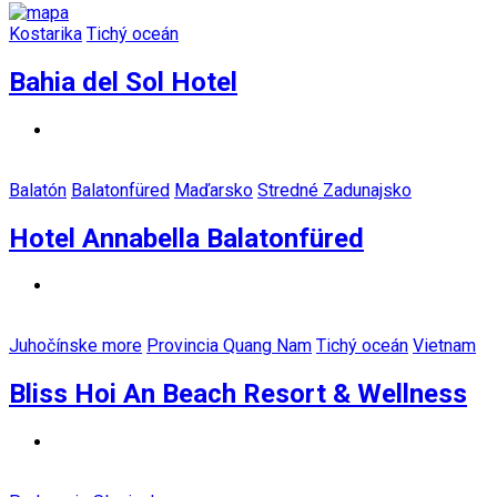
Kostarika
Tichý oceán
Bahia del Sol Hotel
Balatón
Balatonfüred
Maďarsko
Stredné Zadunajsko
Hotel Annabella Balatonfüred
Juhočínske more
Provincia Quang Nam
Tichý oceán
Vietnam
Bliss Hoi An Beach Resort & Wellness