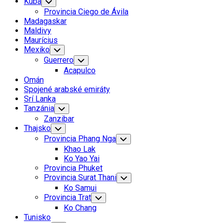
Kuba
Toggle
Child
Provincia Ciego de Ávila
Menu
Madagaskar
Maldivy
Maurícius
Mexiko
Toggle
Child
Guerrero
Toggle
Menu
Child
Acapulco
Menu
Omán
Spojené arabské emiráty
Srí Lanka
Tanzánia
Toggle
Child
Zanzibar
Menu
Thajsko
Toggle
Child
Provincia Phang Nga
Toggle
Menu
Child
Khao Lak
Menu
Ko Yao Yai
Provincia Phuket
Provincia Surat Thani
Toggle
Child
Ko Samui
Menu
Provincia Trat
Toggle
Child
Ko Chang
Menu
Tunisko