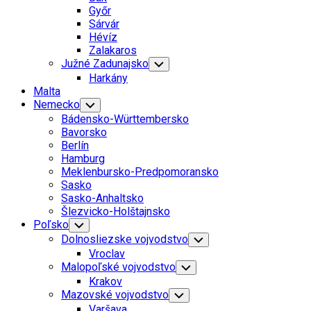
Menu
Parent
Győr
Current
Sárvár
Page
Hévíz
Parent
Zalakaros
Južné Zadunajsko
Toggle
Child
Harkány
Menu
Malta
Nemecko
Toggle
Child
Bádensko-Württembersko
Menu
Bavorsko
Berlín
Hamburg
Meklenbursko-Predpomoransko
Sasko
Sasko-Anhaltsko
Šlezvicko-Holštajnsko
Poľsko
Toggle
Child
Dolnosliezske vojvodstvo
Toggle
Menu
Child
Vroclav
Menu
Malopoľské vojvodstvo
Toggle
Child
Krakov
Menu
Mazovské vojvodstvo
Toggle
Child
Varšava