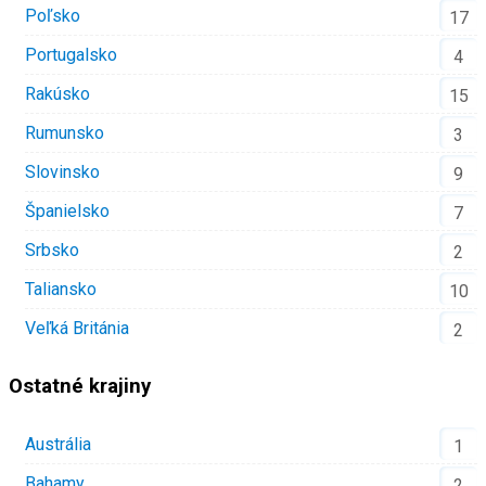
Poľsko
17
Portugalsko
4
Rakúsko
15
Rumunsko
3
Slovinsko
9
Španielsko
7
Srbsko
2
Taliansko
10
Veľká Británia
2
Ostatné krajiny
Austrália
1
Bahamy
2