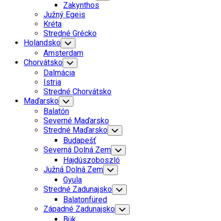
Child
Zakynthos
Menu
Južný Egeis
Kréta
Stredné Grécko
Holandsko
Toggle
Child
Amsterdam
Menu
Chorvátsko
Toggle
Child
Dalmácia
Menu
Istria
Stredné Chorvátsko
Current
Maďarsko
Toggle
Child
Page
Balatón
Menu
Parent
Severné Maďarsko
Stredné Maďarsko
Toggle
Child
Budapešť
Menu
Severná Dolná Zem
Toggle
Child
Hajdúszoboszló
Menu
Južná Dolná Zem
Toggle
Child
Gyula
Menu
Stredné Zadunajsko
Toggle
Child
Balatonfüred
Menu
Current
Západné Zadunajsko
Toggle
Child
Page
Bük