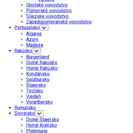
Menu
Opolské vojvodstvo
Pomorské vojvodstvo
Sliezske vojvodstvo
Západopomoranské vojvodstvo
Portugalsko
Toggle
Child
Algarve
Menu
Azory
Madeira
Rakúsko
Toggle
Child
Burgenland
Menu
Dolné Rakúsko
Horné Rakúsko
Korutánsko
Salzbursko
Štajersko
Tirolsko
Viedeň
Vorarlbersko
Rumunsko
Slovinsko
Toggle
Child
Dolné Štajersko
Menu
Horné Kraňsko
Prekmurie