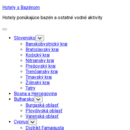
Skip
Hotely s Bazénom
to
Hotely ponúkajúce bazén a ostatné vodné aktivity
content
Expand
Menu
Slovensko
Toggle
Child
Banskobystrický kraj
Menu
Bratislavský kraj
Košický kraj
Nitriansky kraj
Prešovský kraj
Trenčiansky kraj
Trnavský kraj
Žilinský kraj
Tatry
Bosna a Hercegovina
Bulharsko
Toggle
Child
Burgaská oblasť
Menu
Plovdivská oblasť
Varenská oblasť
Cyprus
Toggle
Child
Distrikt Famagusta