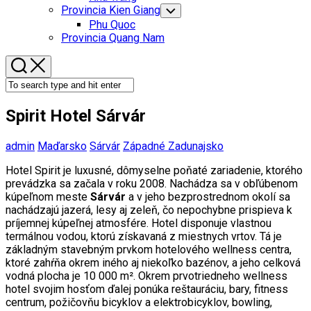
Menu
Provincia Kien Giang
Toggle
Child
Phu Quoc
Menu
Provincia Quang Nam
Spirit Hotel Sárvár
admin
Maďarsko
Sárvár
Západné Zadunajsko
Hotel Spirit je luxusné, dômyselne poňaté zariadenie, ktorého
prevádzka sa začala v roku 2008. Nachádza sa v obľúbenom
kúpeľnom meste
Sárvár
a v jeho bezprostrednom okolí sa
nachádzajú jazerá, lesy aj zeleň, čo nepochybne prispieva k
príjemnej kúpeľnej atmosfére. Hotel disponuje vlastnou
termálnou vodou, ktorú získavaná z miestnych vrtov. Tá je
základným stavebným prvkom hotelového wellness centra,
ktoré zahŕňa okrem iného aj niekoľko bazénov, a jeho celková
vodná plocha je 10 000 m². Okrem prvotriedneho wellness
hotel svojim hosťom ďalej ponúka reštauráciu, bary, fitness
centrum, požičovňu bicyklov a elektrobicyklov, bowling,