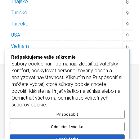
Thajsko
8
Tunisko
9
Turecko
9
USA
9
Vietnam
6
Rešpektujeme vaše súkromie
Súbory cookie nám pomáhajú zlepšiť užívateľský
komfort, poskytovať personalizovaný obsah a
analyzovať návštevnosť. Kliknutím na
Prispôsobiť
si
môžete vybrať, ktoré súbory cookie chcete
povoliť. Kliknite na
Prijať všetko
na súhlas alebo na
Odmietnuť všetko
na odmietnutie voliteľných
Wellness Hotely Slovensko
/
Informácie o Cookies
súborov cookie.
Kontakt
/
Wellness Hotely Maďarsko
Copyright © 2026
Prispôsobiť
Odmietnuť všetko