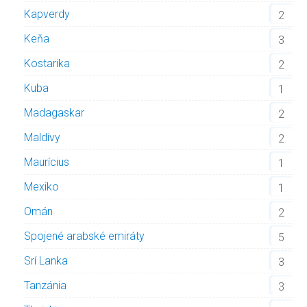
Kapverdy
2
Keňa
3
Kostarika
2
Kuba
1
Madagaskar
2
Maldivy
2
Maurícius
1
Mexiko
1
Omán
2
Spojené arabské emiráty
5
Srí Lanka
3
Tanzánia
3