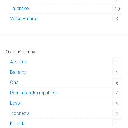
Taliansko
10
Veľká Británia
2
Ostatné krajiny
Austrália
1
Bahamy
2
Čína
6
Dominikánska republika
4
Egypt
9
Indonézia
2
Kanada
1