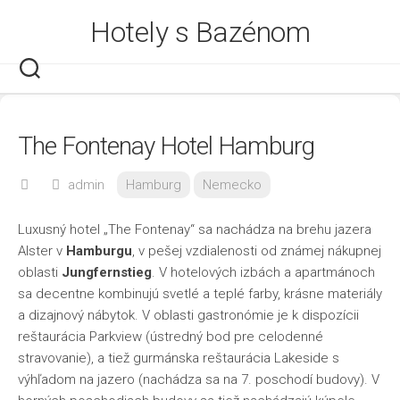
Skip
Hotely s Bazénom
to
content
The Fontenay Hotel Hamburg
admin
Hamburg
Nemecko
Luxusný hotel „The Fontenay“ sa nachádza na brehu jazera
Alster v
Hamburgu
, v pešej vzdialenosti od známej nákupnej
oblasti
Jungfernstieg
. V hotelových izbách a apartmánoch
sa decentne kombinujú svetlé a teplé farby, krásne materiály
a dizajnový nábytok. V oblasti gastronómie je k dispozícii
reštaurácia Parkview (ústredný bod pre celodenné
stravovanie), a tiež gurmánska reštaurácia Lakeside s
výhľadom na jazero (nachádza sa na 7. poschodí budovy). V