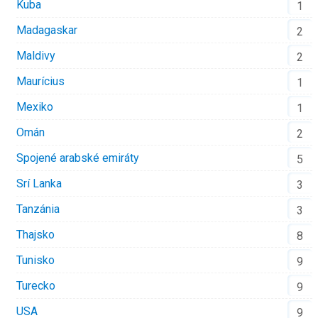
Kuba
1
Madagaskar
2
Maldivy
2
Maurícius
1
Mexiko
1
Omán
2
Spojené arabské emiráty
5
Srí Lanka
3
Tanzánia
3
Thajsko
8
Tunisko
9
Turecko
9
USA
9