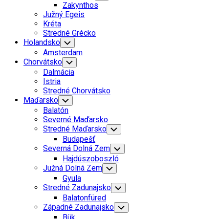
Child
Zakynthos
Menu
Južný Egeis
Kréta
Stredné Grécko
Holandsko
Toggle
Child
Amsterdam
Menu
Chorvátsko
Toggle
Child
Dalmácia
Menu
Istria
Stredné Chorvátsko
Maďarsko
Toggle
Child
Balatón
Menu
Severné Maďarsko
Stredné Maďarsko
Toggle
Child
Budapešť
Menu
Severná Dolná Zem
Toggle
Child
Hajdúszoboszló
Menu
Južná Dolná Zem
Toggle
Child
Gyula
Menu
Stredné Zadunajsko
Toggle
Child
Balatonfüred
Menu
Západné Zadunajsko
Toggle
Child
Bük