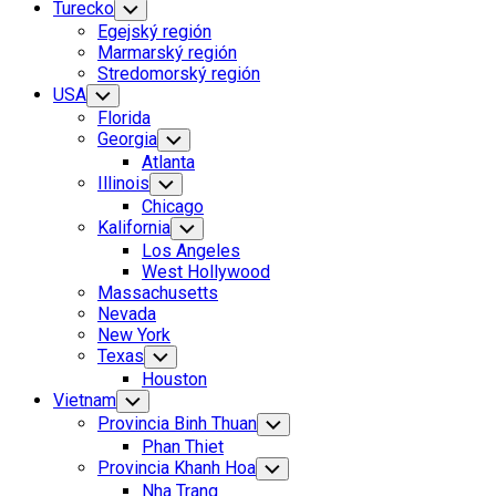
Turecko
Toggle
Child
Egejský región
Menu
Marmarský región
Stredomorský región
USA
Toggle
Child
Florida
Menu
Georgia
Toggle
Child
Atlanta
Menu
Illinois
Toggle
Child
Chicago
Menu
Kalifornia
Toggle
Child
Los Angeles
Menu
West Hollywood
Massachusetts
Nevada
New York
Texas
Toggle
Child
Houston
Menu
Vietnam
Toggle
Child
Provincia Binh Thuan
Toggle
Menu
Child
Phan Thiet
Menu
Provincia Khanh Hoa
Toggle
Child
Nha Trang