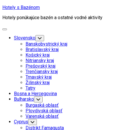
Skip
Hotely s Bazénom
to
Hotely ponúkajúce bazén a ostatné vodné aktivity
content
Expand
Menu
Slovensko
Toggle
Child
Banskobystrický kraj
Menu
Bratislavský kraj
Košický kraj
Nitriansky kraj
Prešovský kraj
Trenčiansky kraj
Trnavský kraj
Žilinský kraj
Tatry
Bosna a Hercegovina
Bulharsko
Toggle
Child
Burgaská oblasť
Menu
Plovdivská oblasť
Varenská oblasť
Cyprus
Toggle
Child
Distrikt Famagusta