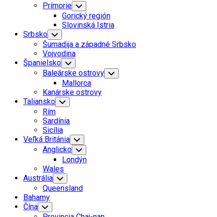
Prímorie
Toggle
Child
Gorický región
Menu
Slovinská Istria
Srbsko
Toggle
Child
Šumadija a západné Srbsko
Menu
Vojvodina
Španielsko
Toggle
Child
Baleárske ostrovy
Toggle
Menu
Child
Mallorca
Menu
Kanárske ostrovy
Taliansko
Toggle
Child
Rím
Menu
Sardínia
Sicília
Veľká Británia
Toggle
Child
Anglicko
Toggle
Menu
Child
Londýn
Menu
Wales
Austrália
Toggle
Child
Queensland
Menu
Bahamy
Čína
Toggle
Child
Provincia Chaj-nan