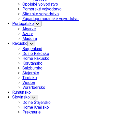
Menu
Opolské vojvodstvo
Pomorské vojvodstvo
Sliezske vojvodstvo
Západopomoranské vojvodstvo
Portugalsko
Toggle
Child
Algarve
Menu
Azory
Madeira
Rakúsko
Toggle
Child
Burgenland
Menu
Dolné Rakúsko
Horné Rakúsko
Korutánsko
Salzbursko
Štajersko
Tirolsko
Viedeň
Vorarlbersko
Rumunsko
Slovinsko
Toggle
Child
Dolné Štajersko
Menu
Horné Kraňsko
Prekmurie