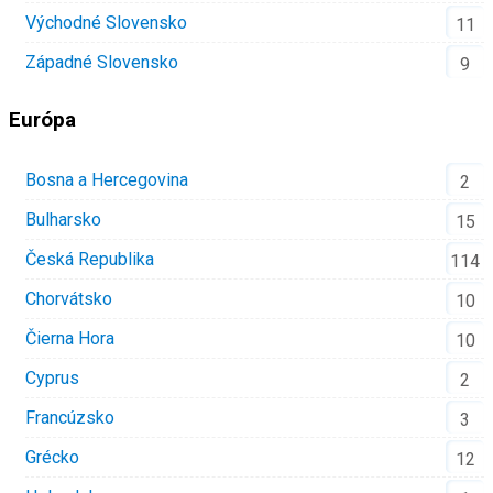
Východné Slovensko
11
Západné Slovensko
9
Európa
Bosna a Hercegovina
2
Bulharsko
15
Česká Republika
114
Chorvátsko
10
Čierna Hora
10
Cyprus
2
Francúzsko
3
Grécko
12