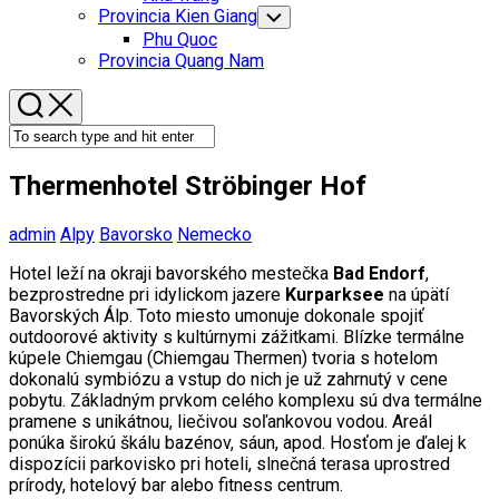
Menu
Provincia Kien Giang
Toggle
Child
Phu Quoc
Menu
Provincia Quang Nam
Thermenhotel Ströbinger Hof
admin
Alpy
Bavorsko
Nemecko
Hotel leží na okraji bavorského mestečka
Bad Endorf
,
bezprostredne pri idylickom jazere
Kurparksee
na úpätí
Bavorských Álp. Toto miesto umonuje dokonale spojiť
outdoorové aktivity s kultúrnymi zážitkami. Blízke termálne
kúpele Chiemgau (Chiemgau Thermen) tvoria s hotelom
dokonalú symbiózu a vstup do nich je už zahrnutý v cene
pobytu. Základným prvkom celého komplexu sú dva termálne
pramene s unikátnou, liečivou soľankovou vodou. Areál
ponúka širokú škálu bazénov, sáun, apod. Hosťom je ďalej k
dispozícii parkovisko pri hoteli, slnečná terasa uprostred
prírody, hotelový bar alebo fitness centrum.