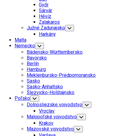
Menu
Győr
Sárvár
Hévíz
Zalakaros
Južné Zadunajsko
Toggle
Child
Harkány
Menu
Malta
Current
Nemecko
Toggle
Child
Page
Bádensko-Württembersko
Menu
Parent
Current
Bavorsko
Page
Berlín
Parent
Hamburg
Meklenbursko-Predpomoransko
Sasko
Sasko-Anhaltsko
Šlezvicko-Holštajnsko
Poľsko
Toggle
Child
Dolnosliezske vojvodstvo
Toggle
Menu
Child
Vroclav
Menu
Malopoľské vojvodstvo
Toggle
Child
Krakov
Menu
Mazovské vojvodstvo
Toggle
Child
Varšava