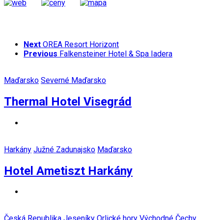
Next
OREA Resort Horizont
Previous
Falkensteiner Hotel & Spa Iadera
Maďarsko
Severné Maďarsko
Thermal Hotel Visegrád
Harkány
Južné Zadunajsko
Maďarsko
Hotel Ametiszt Harkány
Česká Republika
Jeseníky
Orlické hory
Východné Čechy