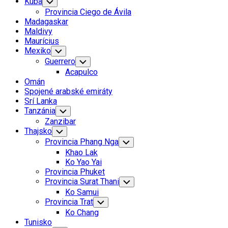
Kuba
Toggle
Child
Provincia Ciego de Ávila
Menu
Madagaskar
Maldivy
Maurícius
Mexiko
Toggle
Child
Guerrero
Toggle
Menu
Child
Acapulco
Menu
Omán
Spojené arabské emiráty
Srí Lanka
Tanzánia
Toggle
Child
Zanzibar
Menu
Thajsko
Toggle
Child
Provincia Phang Nga
Toggle
Menu
Child
Khao Lak
Menu
Ko Yao Yai
Provincia Phuket
Provincia Surat Thani
Toggle
Child
Ko Samui
Menu
Provincia Trat
Toggle
Child
Ko Chang
Menu
Tunisko