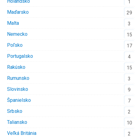
Holandsko
1
Maďarsko
29
Malta
3
Nemecko
15
Poľsko
17
Portugalsko
4
Rakúsko
15
Rumunsko
3
Slovinsko
9
Španielsko
7
Srbsko
2
Taliansko
10
Veľká Británia
2