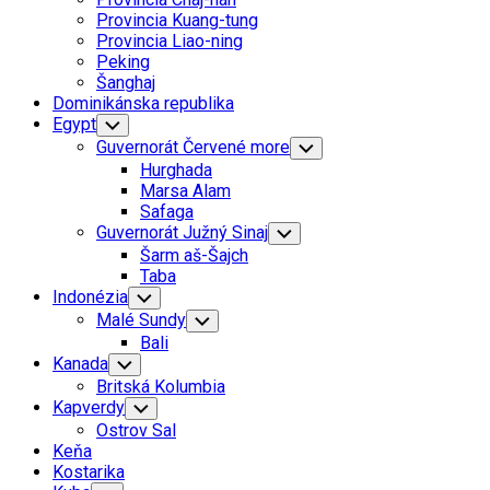
Menu
Provincia Kuang-tung
Provincia Liao-ning
Peking
Šanghaj
Dominikánska republika
Egypt
Toggle
Child
Guvernorát Červené more
Toggle
Menu
Child
Hurghada
Menu
Marsa Alam
Safaga
Guvernorát Južný Sinaj
Toggle
Child
Šarm aš-Šajch
Menu
Taba
Indonézia
Toggle
Child
Malé Sundy
Toggle
Menu
Child
Bali
Menu
Kanada
Toggle
Child
Britská Kolumbia
Menu
Kapverdy
Toggle
Child
Ostrov Sal
Menu
Keňa
Kostarika