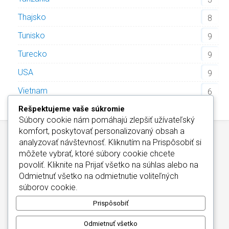
Thajsko
8
Tunisko
9
Turecko
9
USA
9
Vietnam
6
Rešpektujeme vaše súkromie
Súbory cookie nám pomáhajú zlepšiť užívateľský
komfort, poskytovať personalizovaný obsah a
analyzovať návštevnosť. Kliknutím na
Prispôsobiť
si
môžete vybrať, ktoré súbory cookie chcete
povoliť. Kliknite na
Prijať všetko
na súhlas alebo na
Odmietnuť všetko
na odmietnutie voliteľných
Wellness Hotely Slovensko
/
Informácie o Cookies
súborov cookie.
Kontakt
/
Wellness Hotely Maďarsko
Copyright © 2026
Prispôsobiť
Odmietnuť všetko