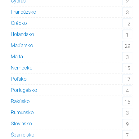
Cyprus
2
Francúzsko
3
Grécko
12
Holandsko
1
Maďarsko
29
Malta
3
Nemecko
15
Poľsko
17
Portugalsko
4
Rakúsko
15
Rumunsko
3
Slovinsko
9
Španielsko
7