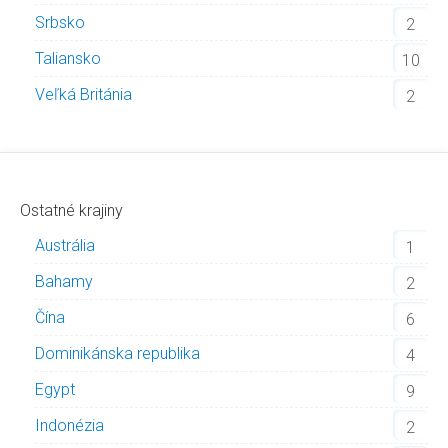
Srbsko
2
Taliansko
10
Veľká Británia
2
Ostatné krajiny
Austrália
1
Bahamy
2
Čína
6
Dominikánska republika
4
Egypt
9
Indonézia
2