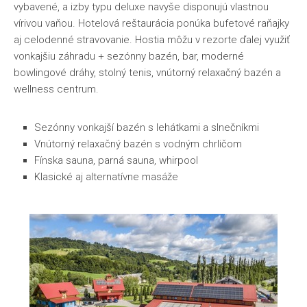
vybavené, a izby typu deluxe navyše disponujú vlastnou
vírivou vaňou. Hotelová reštaurácia ponúka bufetové raňajky
aj celodenné stravovanie. Hostia môžu v rezorte ďalej využiť
vonkajšiu záhradu + sezónny bazén, bar, moderné
bowlingové dráhy, stolný tenis, vnútorný relaxačný bazén a
wellness centrum.
Sezónny vonkajší bazén s lehátkami a slnečníkmi
Vnútorný relaxačný bazén s vodným chrličom
Fínska sauna, parná sauna, whirpool
Klasické aj alternatívne masáže