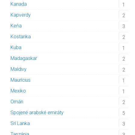
Kanada
1
Kapverdy
2
Keňa
3
Kostarika
2
Kuba
1
Madagaskar
2
Maldivy
2
Maurícius
1
Mexiko
1
Omán
2
Spojené arabské emiráty
5
Srí Lanka
3
Tanzánia
3