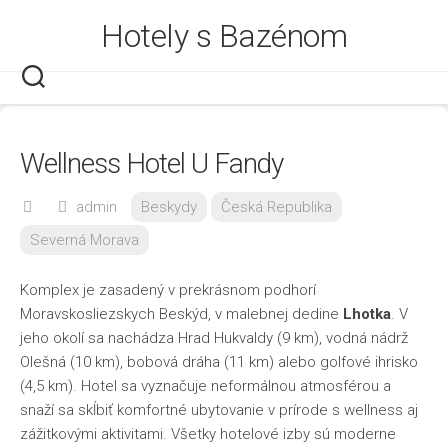
Skip
Hotely s Bazénom
to
content
Wellness Hotel U Fandy
admin
Beskydy
Česká Republika
Severná Morava
Komplex je zasadený v prekrásnom podhorí
Moravskosliezskych Beskýd, v malebnej dedine
Lhotka
. V
jeho okolí sa nachádza Hrad Hukvaldy (9 km), vodná nádrž
Olešná (10 km), bobová dráha (11 km) alebo golfové ihrisko
(4,5 km). Hotel sa vyznačuje neformálnou atmosférou a
snaží sa skĺbiť komfortné ubytovanie v prírode s wellness aj
zážitkovými aktivitami. Všetky hotelové izby sú moderne