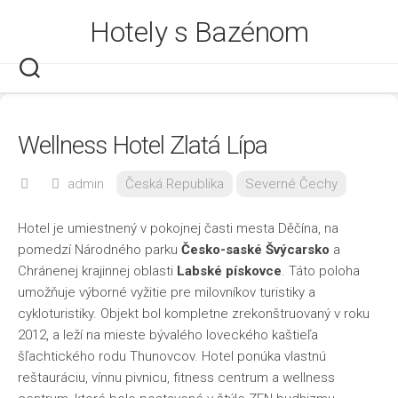
Skip
Hotely s Bazénom
to
content
Wellness Hotel Zlatá Lípa
admin
Česká Republika
Severné Čechy
Hotel je umiestnený v pokojnej časti mesta Děčína, na
pomedzí Národného parku
Česko-saské Švýcarsko
a
Chránenej krajinnej oblasti
Labské pískovce
. Táto poloha
umožňuje výborné vyžitie pre milovníkov turistiky a
cykloturistiky. Objekt bol kompletne zrekonštruovaný v roku
2012, a leží na mieste bývalého loveckého kaštieľa
šľachtického rodu Thunovcov. Hotel ponúka vlastnú
reštauráciu, vínnu pivnicu, fitness centrum a wellness