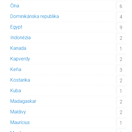
Čína
6
Dominikánska republika
4
Egypt
9
Indonézia
2
Kanada
1
Kapverdy
2
Keňa
3
Kostarika
2
Kuba
1
Madagaskar
2
Maldivy
2
Maurícius
1