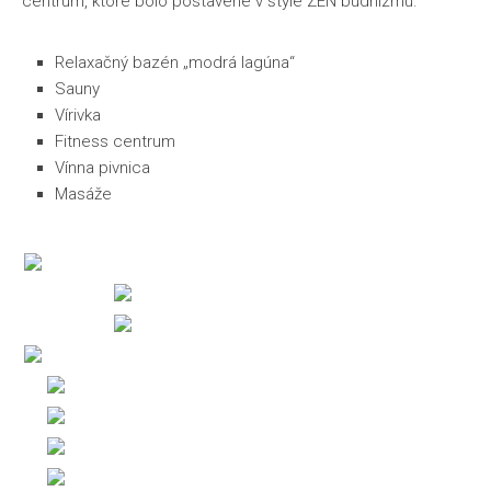
centrum, ktoré bolo postavené v štýle ZEN budhizmu.
Relaxačný bazén „modrá lagúna“
Sauny
Vírivka
Fitness centrum
Vínna pivnica
Masáže