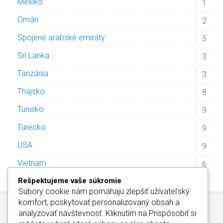
Mexiko
1
Omán
2
Spojené arabské emiráty
5
Srí Lanka
3
Tanzánia
3
Thajsko
8
Tunisko
9
Turecko
9
USA
9
Vietnam
6
Rešpektujeme vaše súkromie
Súbory cookie nám pomáhajú zlepšiť užívateľský
komfort, poskytovať personalizovaný obsah a
analyzovať návštevnosť. Kliknutím na
Prispôsobiť
si