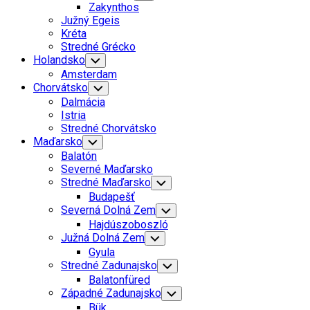
Child
Zakynthos
Menu
Južný Egeis
Kréta
Stredné Grécko
Holandsko
Toggle
Child
Amsterdam
Menu
Chorvátsko
Toggle
Child
Dalmácia
Menu
Istria
Stredné Chorvátsko
Maďarsko
Toggle
Child
Balatón
Menu
Severné Maďarsko
Stredné Maďarsko
Toggle
Child
Budapešť
Menu
Severná Dolná Zem
Toggle
Child
Hajdúszoboszló
Menu
Južná Dolná Zem
Toggle
Child
Gyula
Menu
Stredné Zadunajsko
Toggle
Child
Balatonfüred
Menu
Západné Zadunajsko
Toggle
Child
Bük