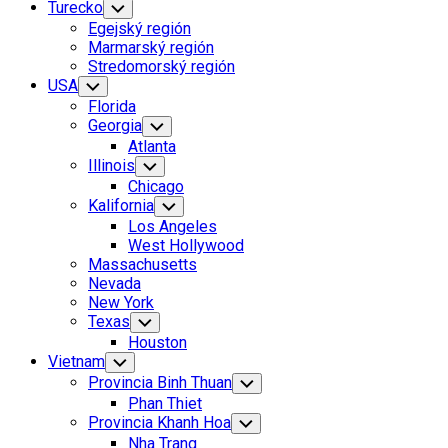
Turecko
Toggle
Child
Egejský región
Menu
Marmarský región
Stredomorský región
USA
Toggle
Child
Florida
Menu
Georgia
Toggle
Child
Atlanta
Menu
Illinois
Toggle
Child
Chicago
Menu
Kalifornia
Toggle
Child
Los Angeles
Menu
West Hollywood
Massachusetts
Nevada
New York
Texas
Toggle
Child
Houston
Menu
Vietnam
Toggle
Child
Provincia Binh Thuan
Toggle
Menu
Child
Phan Thiet
Menu
Provincia Khanh Hoa
Toggle
Child
Nha Trang