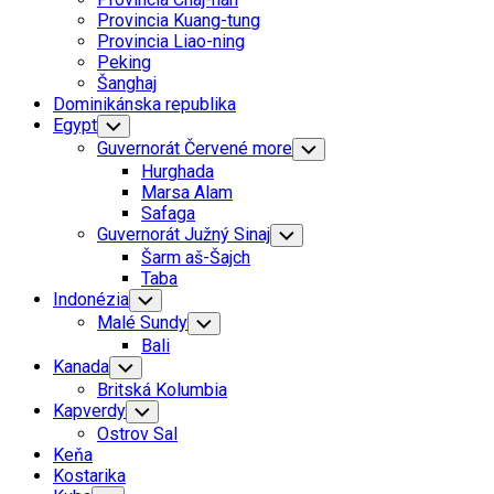
Menu
Provincia Kuang-tung
Provincia Liao-ning
Peking
Šanghaj
Dominikánska republika
Egypt
Toggle
Child
Guvernorát Červené more
Toggle
Menu
Child
Hurghada
Menu
Marsa Alam
Safaga
Guvernorát Južný Sinaj
Toggle
Child
Šarm aš-Šajch
Menu
Taba
Indonézia
Toggle
Child
Malé Sundy
Toggle
Menu
Child
Bali
Menu
Kanada
Toggle
Child
Britská Kolumbia
Menu
Kapverdy
Toggle
Child
Ostrov Sal
Menu
Keňa
Kostarika