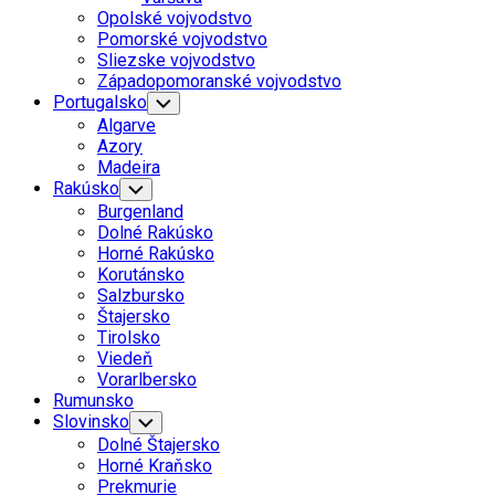
Menu
Opolské vojvodstvo
Pomorské vojvodstvo
Sliezske vojvodstvo
Západopomoranské vojvodstvo
Portugalsko
Toggle
Child
Algarve
Menu
Azory
Madeira
Rakúsko
Toggle
Child
Burgenland
Menu
Dolné Rakúsko
Horné Rakúsko
Korutánsko
Salzbursko
Štajersko
Tirolsko
Viedeň
Vorarlbersko
Rumunsko
Slovinsko
Toggle
Child
Dolné Štajersko
Menu
Horné Kraňsko
Prekmurie