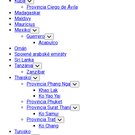
Kuba
Toggle
Child
Provincia Ciego de Ávila
Menu
Madagaskar
Maldivy
Maurícius
Mexiko
Toggle
Child
Guerrero
Toggle
Menu
Child
Acapulco
Menu
Omán
Spojené arabské emiráty
Srí Lanka
Tanzánia
Toggle
Child
Zanzibar
Menu
Thajsko
Toggle
Child
Provincia Phang Nga
Toggle
Menu
Child
Khao Lak
Menu
Ko Yao Yai
Provincia Phuket
Provincia Surat Thani
Toggle
Child
Ko Samui
Menu
Provincia Trat
Toggle
Child
Ko Chang
Menu
Tunisko