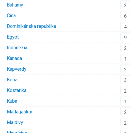
Bahamy
2
Čína
6
Dominikánska republika
4
Egypt
9
Indonézia
2
Kanada
1
Kapverdy
2
Keňa
3
Kostarika
2
Kuba
1
Madagaskar
2
Maldivy
2