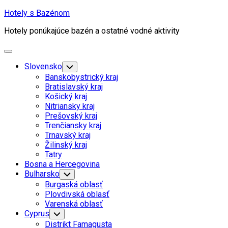
Skip
Hotely s Bazénom
to
Hotely ponúkajúce bazén a ostatné vodné aktivity
content
Expand
Menu
Slovensko
Toggle
Child
Banskobystrický kraj
Menu
Bratislavský kraj
Košický kraj
Nitriansky kraj
Prešovský kraj
Trenčiansky kraj
Trnavský kraj
Žilinský kraj
Tatry
Bosna a Hercegovina
Current
Bulharsko
Toggle
Child
Page
Burgaská oblasť
Menu
Parent
Plovdivská oblasť
Current
Varenská oblasť
Page
Cyprus
Toggle
Child
Parent
Distrikt Famagusta