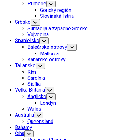
Prímorie
Toggle
Child
Gorický región
Menu
Slovinská Istria
Srbsko
Toggle
Child
Šumadija a západné Srbsko
Menu
Vojvodina
Španielsko
Toggle
Child
Baleárske ostrovy
Toggle
Menu
Child
Mallorca
Menu
Kanárske ostrovy
Taliansko
Toggle
Child
Rím
Menu
Sardínia
Sicília
Veľká Británia
Toggle
Child
Anglicko
Toggle
Menu
Child
Londýn
Menu
Wales
Austrália
Toggle
Child
Queensland
Menu
Bahamy
Čína
Toggle
Child
Provincia Chaj-nan