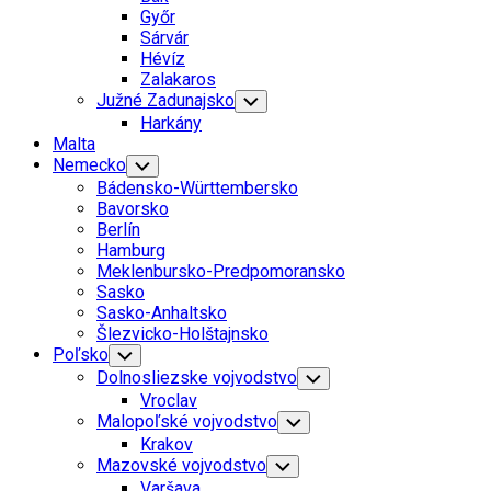
Menu
Győr
Sárvár
Hévíz
Zalakaros
Južné Zadunajsko
Toggle
Child
Harkány
Menu
Malta
Nemecko
Toggle
Child
Bádensko-Württembersko
Menu
Bavorsko
Berlín
Hamburg
Meklenbursko-Predpomoransko
Sasko
Sasko-Anhaltsko
Šlezvicko-Holštajnsko
Poľsko
Toggle
Child
Dolnosliezske vojvodstvo
Toggle
Menu
Child
Vroclav
Menu
Malopoľské vojvodstvo
Toggle
Child
Krakov
Menu
Mazovské vojvodstvo
Toggle
Child
Varšava