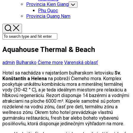
Menu
Provincia Kien Giang
Toggle
Child
Phu Quoc
Menu
Provincia Quang Nam
Aquahouse Thermal & Beach
admin
Bulharsko
Čierne more
Varenská oblasť
Hotel sa nachádza v najstaršom bulharskom letovisku
Sv.
Konštantín a Helena
na pobreží Čierneho mora. Komplex
poskytuje unikátnu kombináciu mora a minerálnej termálnej
vody (30-42 ° C), a je teda ideálnym miestom pre relaxáciu a
hĺbkovú regeneráciu. Rezort disponuje 14 bazénmi a vodnými
atrakciami na ploche 6000 m². Kúpele samotné sú potom
rozdelené na vodnú zónu, časť pre deti, termálnu zónu a
wellness zónu. Okrem toho hotel prevádzkuje vlastnú
gurmánsku reštauráciu, fresh bar alebo bohato vybavenú
posilňovňu, ktorá disponuje jedinečným výhľadom na more.