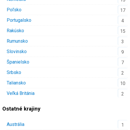
Poľsko
17
Portugalsko
4
Rakúsko
15
Rumunsko
3
Slovinsko
9
Španielsko
7
Srbsko
2
Taliansko
10
Veľká Británia
2
Ostatné krajiny
Austrália
1