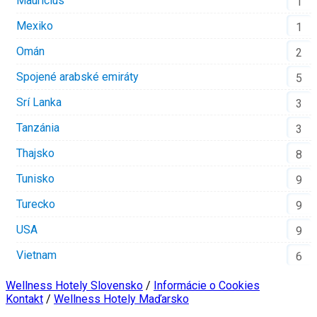
Maurícius
1
Mexiko
1
Omán
2
Spojené arabské emiráty
5
Srí Lanka
3
Tanzánia
3
Thajsko
8
Tunisko
9
Turecko
9
USA
9
Vietnam
6
Wellness Hotely Slovensko
/
Informácie o Cookies
Kontakt
/
Wellness Hotely Maďarsko