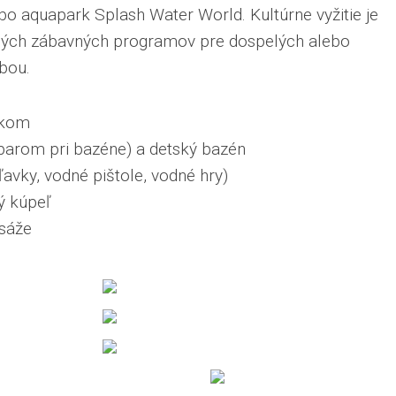
bo aquapark Splash Water World. Kultúrne vyžitie je
ných zábavných programov pre dospelých alebo
bou.
skom
barom pri bazéne) a detský bazén
vky, vodné pištole, vodné hry)
ý kúpeľ
sáže