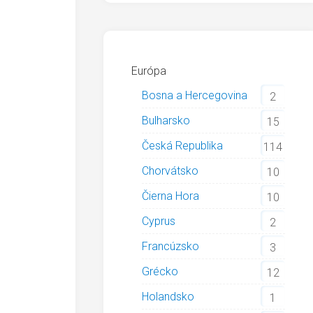
Európa
Bosna a Hercegovina
2
Bulharsko
15
Česká Republika
114
Chorvátsko
10
Čierna Hora
10
Cyprus
2
Francúzsko
3
Grécko
12
Holandsko
1