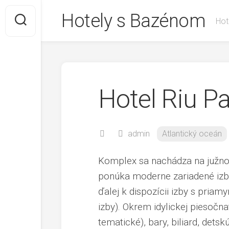
Skip
Hotely s Bazénom
to
Hot
content
Hotel Riu P
admin
Atlantický oceán
Komplex sa nachádza na južn
ponúka moderne zariadené izby
ďalej k dispozícii izby s pr
izby). Okrem idylickej piesočna
tematické), bary, biliard, dets