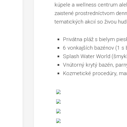
kúpele a wellness centrum ale
zaistené prostredníctvom den
tematických akcií so živou hud
Privátna pláž s bielym pie
6 vonkajších bazénov (1 s 
Splash Water World (šmykľa
Vnútorný krytý bazén, parn
Kozmetické procedúry, ma