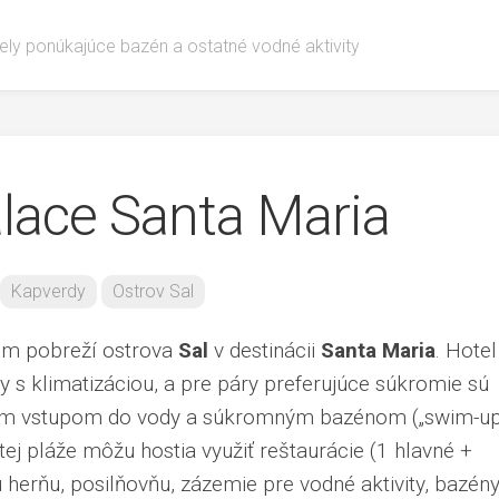
ely ponúkajúce bazén a ostatné vodné aktivity
alace Santa Maria
Kapverdy
Ostrov Sal
om pobreží ostrova
Sal
v destinácii
Santa Maria
. Hotel
 s klimatizáciou, a pre páry preferujúce súkromie sú
iamym vstupom do vody a súkromným bazénom („swim-up
tej pláže môžu hostia využiť reštaurácie (1 hlavné +
kú herňu, posilňovňu, zázemie pre vodné aktivity, bazény