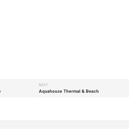
NEXT
e
Aquahouse Thermal & Beach