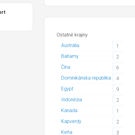
ort
Ostatné krajiny
Austrália
1
Bahamy
2
Čína
6
Dominikánska republika
4
Egypt
9
Indonézia
2
Kanada
1
Kapverdy
2
Keňa
3