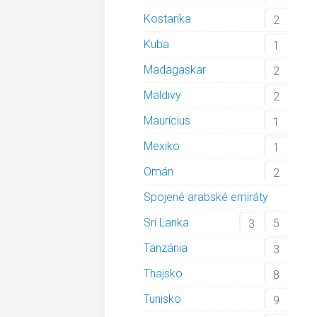
Kostarika
2
Kuba
1
Madagaskar
2
Maldivy
2
Maurícius
1
Mexiko
1
Omán
2
Spojené arabské emiráty
Srí Lanka
5
3
Tanzánia
3
Thajsko
8
Tunisko
9