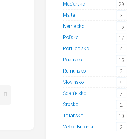
Maďarsko
29
Malta
3
Nemecko
15
Poľsko
17
Portugalsko
4
Rakúsko
15
Rumunsko
3
Slovinsko
9
Španielsko
7
Srbsko
2
Taliansko
10
Veľká Británia
2