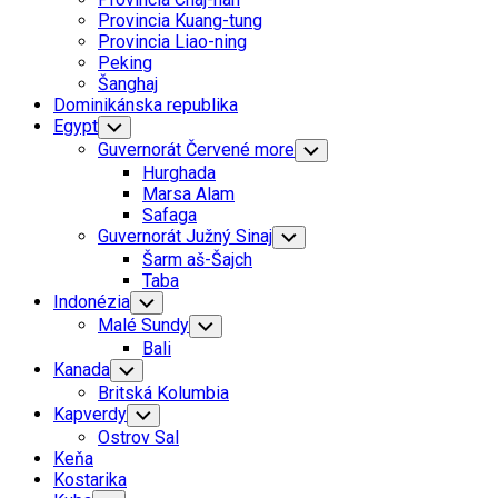
Menu
Provincia Kuang-tung
Provincia Liao-ning
Peking
Šanghaj
Dominikánska republika
Egypt
Toggle
Child
Guvernorát Červené more
Toggle
Menu
Child
Hurghada
Menu
Marsa Alam
Safaga
Guvernorát Južný Sinaj
Toggle
Child
Šarm aš-Šajch
Menu
Taba
Indonézia
Toggle
Child
Malé Sundy
Toggle
Menu
Child
Bali
Menu
Kanada
Toggle
Child
Britská Kolumbia
Menu
Kapverdy
Toggle
Child
Ostrov Sal
Menu
Keňa
Kostarika