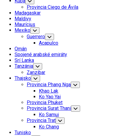
Kuba
Toggle
Child
Provincia Ciego de Ávila
Menu
Madagaskar
Maldivy
Maurícius
Mexiko
Toggle
Child
Guerrero
Toggle
Menu
Child
Acapulco
Menu
Omán
Spojené arabské emiráty
Srí Lanka
Tanzánia
Toggle
Child
Zanzibar
Menu
Thajsko
Toggle
Child
Provincia Phang Nga
Toggle
Menu
Child
Khao Lak
Menu
Ko Yao Yai
Provincia Phuket
Provincia Surat Thani
Toggle
Child
Ko Samui
Menu
Provincia Trat
Toggle
Child
Ko Chang
Menu
Tunisko