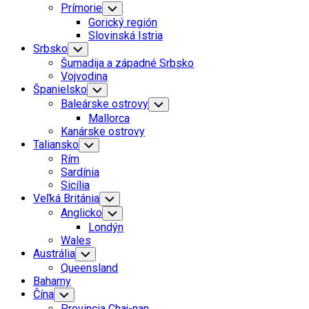
Prímorie
Toggle
Child
Gorický región
Menu
Slovinská Istria
Srbsko
Toggle
Child
Šumadija a západné Srbsko
Menu
Vojvodina
Španielsko
Toggle
Child
Baleárske ostrovy
Toggle
Menu
Child
Mallorca
Menu
Kanárske ostrovy
Taliansko
Toggle
Child
Rím
Menu
Sardínia
Sicília
Veľká Británia
Toggle
Child
Anglicko
Toggle
Menu
Child
Londýn
Menu
Wales
Austrália
Toggle
Child
Queensland
Menu
Bahamy
Čína
Toggle
Child
Provincia Chaj-nan