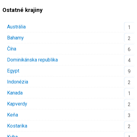
Ostatné krajiny
Austrália
1
Bahamy
2
Čína
6
Dominikánska republika
4
Egypt
9
Indonézia
2
Kanada
1
Kapverdy
2
Keňa
3
Kostarika
2
Kuba