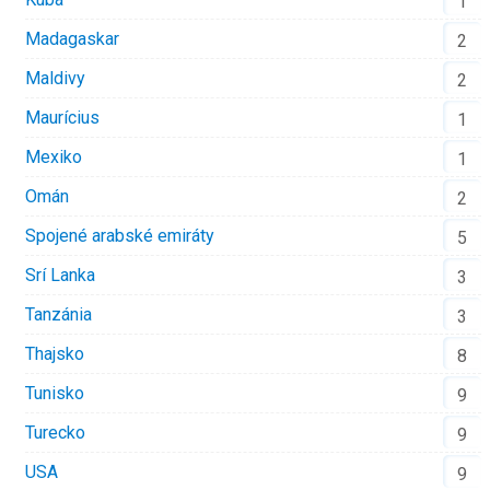
1
Madagaskar
2
Maldivy
2
Maurícius
1
Mexiko
1
Omán
2
Spojené arabské emiráty
5
Srí Lanka
3
Tanzánia
3
Thajsko
8
Tunisko
9
Turecko
9
USA
9