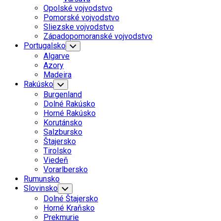
Menu
Opolské vojvodstvo
Pomorské vojvodstvo
Sliezske vojvodstvo
Západopomoranské vojvodstvo
Portugalsko
Toggle
Child
Algarve
Menu
Azory
Madeira
Rakúsko
Toggle
Child
Burgenland
Menu
Dolné Rakúsko
Horné Rakúsko
Korutánsko
Salzbursko
Štajersko
Tirolsko
Viedeň
Vorarlbersko
Rumunsko
Slovinsko
Toggle
Child
Dolné Štajersko
Menu
Horné Kraňsko
Prekmurie