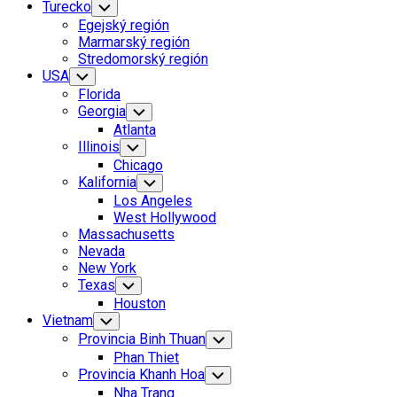
Turecko
Toggle
Child
Egejský región
Menu
Marmarský región
Stredomorský región
USA
Toggle
Child
Florida
Menu
Georgia
Toggle
Child
Atlanta
Menu
Illinois
Toggle
Child
Chicago
Menu
Kalifornia
Toggle
Child
Los Angeles
Menu
West Hollywood
Massachusetts
Nevada
New York
Texas
Toggle
Child
Houston
Menu
Vietnam
Toggle
Child
Provincia Binh Thuan
Toggle
Menu
Child
Phan Thiet
Menu
Provincia Khanh Hoa
Toggle
Child
Nha Trang