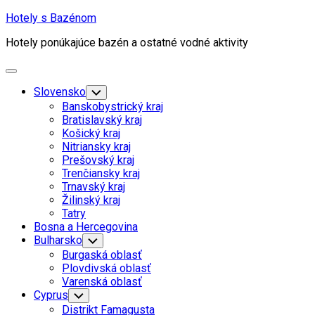
Skip
Hotely s Bazénom
to
Hotely ponúkajúce bazén a ostatné vodné aktivity
content
Expand
Menu
Slovensko
Toggle
Child
Banskobystrický kraj
Menu
Bratislavský kraj
Košický kraj
Nitriansky kraj
Prešovský kraj
Trenčiansky kraj
Trnavský kraj
Žilinský kraj
Tatry
Bosna a Hercegovina
Bulharsko
Toggle
Child
Burgaská oblasť
Menu
Plovdivská oblasť
Varenská oblasť
Cyprus
Toggle
Child
Distrikt Famagusta