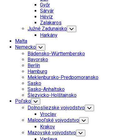
Menu
Győr
Sárvár
Hévíz
Zalakaros
Južné Zadunajsko
Toggle
Child
Harkány
Menu
Malta
Nemecko
Toggle
Child
Bádensko-Württembersko
Menu
Bavorsko
Berlín
Hamburg
Meklenbursko-Predpomoransko
Sasko
Sasko-Anhaltsko
Šlezvicko-Holštajnsko
Poľsko
Toggle
Child
Dolnosliezske vojvodstvo
Toggle
Menu
Child
Vroclav
Menu
Malopoľské vojvodstvo
Toggle
Child
Krakov
Menu
Mazovské vojvodstvo
Toggle
Child
Varšava