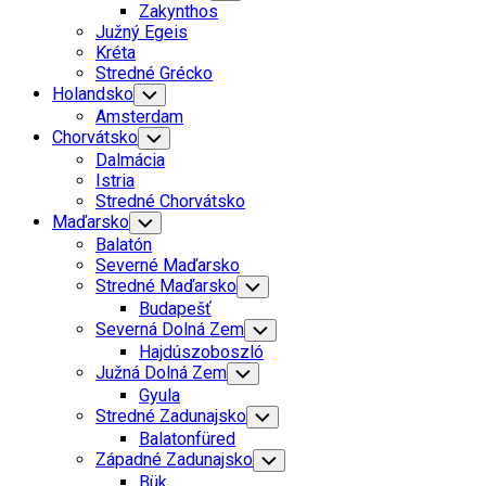
Child
Zakynthos
Menu
Južný Egeis
Kréta
Stredné Grécko
Holandsko
Toggle
Child
Amsterdam
Menu
Chorvátsko
Toggle
Child
Dalmácia
Menu
Istria
Stredné Chorvátsko
Maďarsko
Toggle
Child
Balatón
Menu
Severné Maďarsko
Stredné Maďarsko
Toggle
Child
Budapešť
Menu
Severná Dolná Zem
Toggle
Child
Hajdúszoboszló
Menu
Južná Dolná Zem
Toggle
Child
Gyula
Menu
Stredné Zadunajsko
Toggle
Child
Balatonfüred
Menu
Západné Zadunajsko
Toggle
Child
Bük