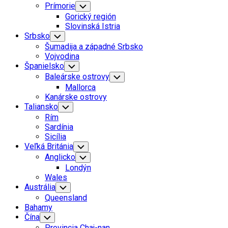
Prímorie
Toggle
Child
Gorický región
Menu
Slovinská Istria
Srbsko
Toggle
Child
Šumadija a západné Srbsko
Menu
Vojvodina
Španielsko
Toggle
Child
Baleárske ostrovy
Toggle
Menu
Child
Mallorca
Menu
Kanárske ostrovy
Taliansko
Toggle
Child
Rím
Menu
Sardínia
Sicília
Veľká Británia
Toggle
Child
Anglicko
Toggle
Menu
Child
Londýn
Menu
Wales
Austrália
Toggle
Child
Queensland
Menu
Bahamy
Čína
Toggle
Child
Provincia Chaj-nan