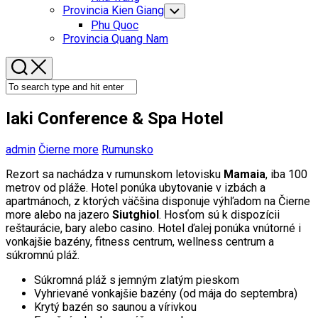
Menu
Provincia Kien Giang
Toggle
Child
Phu Quoc
Menu
Provincia Quang Nam
Iaki Conference & Spa Hotel
admin
Čierne more
Rumunsko
Rezort sa nachádza v rumunskom letovisku
Mamaia
, iba 100
metrov od pláže. Hotel ponúka ubytovanie v izbách a
apartmánoch, z ktorých väčšina disponuje výhľadom na Čierne
more alebo na jazero
Siutghiol
. Hosťom sú k dispozícii
reštaurácie, bary alebo casino. Hotel ďalej ponúka vnútorné i
vonkajšie bazény, fitness centrum, wellness centrum a
súkromnú pláž.
Súkromná pláž s jemným zlatým pieskom
Vyhrievané vonkajšie bazény (od mája do septembra)
Krytý bazén so saunou a vírivkou