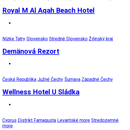
Royal M Al Aqah Beach Hotel
Nízke Tatry
Slovensko
Stredné Slovensko
Žilinský kraj
Demänová Rezort
Česká Republika
Južné Čechy
Šumava
Západné Čechy
Wellness Hotel U Sládka
Cyprus
Distrikt Famagusta
Levantské more
Stredozemné
more