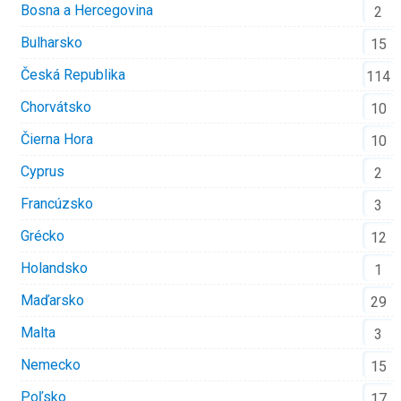
Bosna a Hercegovina
2
Bulharsko
15
Česká Republika
114
Chorvátsko
10
Čierna Hora
10
Cyprus
2
Francúzsko
3
Grécko
12
Holandsko
1
Maďarsko
29
Malta
3
Nemecko
15
Poľsko
17