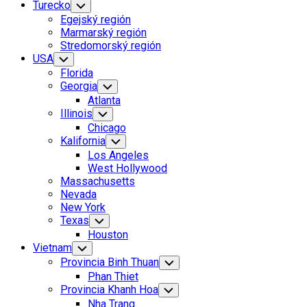
Turecko
Toggle
Child
Egejský región
Menu
Marmarský región
Stredomorský región
USA
Toggle
Child
Florida
Menu
Georgia
Toggle
Child
Atlanta
Menu
Illinois
Toggle
Child
Chicago
Menu
Kalifornia
Toggle
Child
Los Angeles
Menu
West Hollywood
Massachusetts
Nevada
New York
Texas
Toggle
Child
Houston
Menu
Vietnam
Toggle
Child
Provincia Binh Thuan
Toggle
Menu
Child
Phan Thiet
Menu
Provincia Khanh Hoa
Toggle
Child
Nha Trang