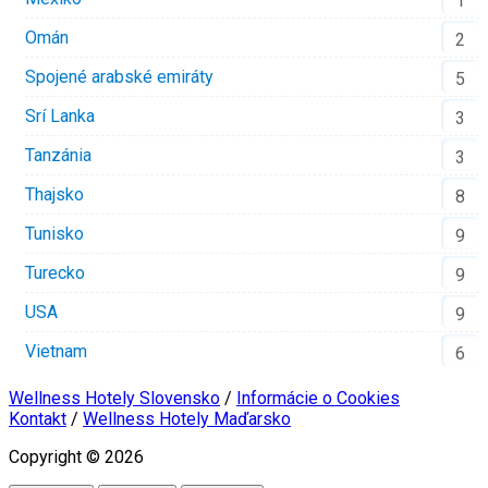
1
Omán
2
Spojené arabské emiráty
5
Srí Lanka
3
Tanzánia
3
Thajsko
8
Tunisko
9
Turecko
9
USA
9
Vietnam
6
Wellness Hotely Slovensko
/
Informácie o Cookies
Kontakt
/
Wellness Hotely Maďarsko
Copyright © 2026