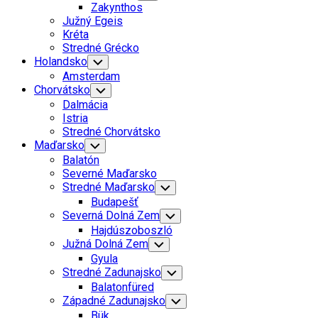
Child
Zakynthos
Menu
Južný Egeis
Kréta
Stredné Grécko
Holandsko
Toggle
Child
Amsterdam
Menu
Chorvátsko
Toggle
Child
Dalmácia
Menu
Istria
Stredné Chorvátsko
Maďarsko
Toggle
Child
Balatón
Menu
Severné Maďarsko
Stredné Maďarsko
Toggle
Child
Budapešť
Menu
Severná Dolná Zem
Toggle
Child
Hajdúszoboszló
Menu
Južná Dolná Zem
Toggle
Child
Gyula
Menu
Stredné Zadunajsko
Toggle
Child
Balatonfüred
Menu
Západné Zadunajsko
Toggle
Child
Bük