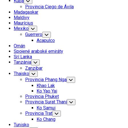
Kuba
Toggle
Child
Provincia Ciego de Ávila
Menu
Madagaskar
Maldivy
Maurícius
Mexiko
Toggle
Child
Guerrero
Toggle
Menu
Child
Acapulco
Menu
Omán
Spojené arabské emiráty
Srí Lanka
Tanzánia
Toggle
Child
Zanzibar
Menu
Thajsko
Toggle
Child
Provincia Phang Nga
Toggle
Menu
Child
Khao Lak
Menu
Ko Yao Yai
Provincia Phuket
Provincia Surat Thani
Toggle
Child
Ko Samui
Menu
Provincia Trat
Toggle
Child
Ko Chang
Menu
Tunisko