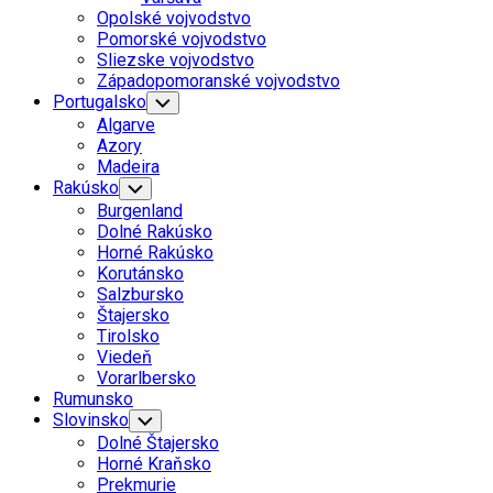
Menu
Opolské vojvodstvo
Pomorské vojvodstvo
Sliezske vojvodstvo
Západopomoranské vojvodstvo
Portugalsko
Toggle
Child
Algarve
Menu
Azory
Madeira
Rakúsko
Toggle
Child
Burgenland
Menu
Dolné Rakúsko
Horné Rakúsko
Korutánsko
Salzbursko
Štajersko
Tirolsko
Viedeň
Vorarlbersko
Current
Rumunsko
Page
Slovinsko
Toggle
Child
Parent
Dolné Štajersko
Menu
Horné Kraňsko
Prekmurie