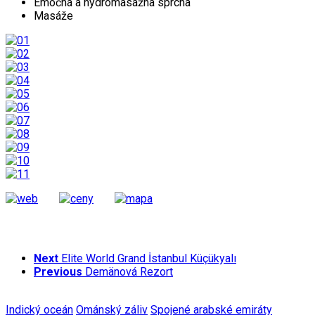
Emočná a hydromasážna sprcha
Masáže
Next
Elite World Grand İstanbul Küçükyalı
Previous
Demänová Rezort
Indický oceán
Ománský záliv
Spojené arabské emiráty