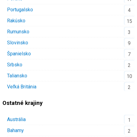
Portugalsko
4
Rakúsko
15
Rumunsko
3
Slovinsko
9
Španielsko
7
Srbsko
2
Taliansko
10
Veľká Británia
2
Ostatné krajiny
Austrália
1
Bahamy
2