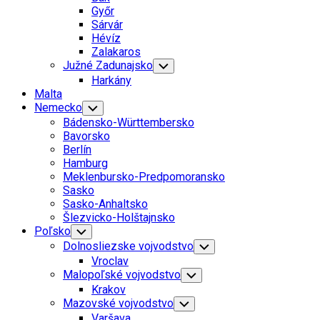
Menu
Győr
Sárvár
Hévíz
Zalakaros
Južné Zadunajsko
Toggle
Child
Harkány
Menu
Malta
Nemecko
Toggle
Child
Bádensko-Württembersko
Menu
Bavorsko
Berlín
Hamburg
Meklenbursko-Predpomoransko
Sasko
Sasko-Anhaltsko
Šlezvicko-Holštajnsko
Poľsko
Toggle
Child
Dolnosliezske vojvodstvo
Toggle
Menu
Child
Vroclav
Menu
Malopoľské vojvodstvo
Toggle
Child
Krakov
Menu
Mazovské vojvodstvo
Toggle
Child
Varšava