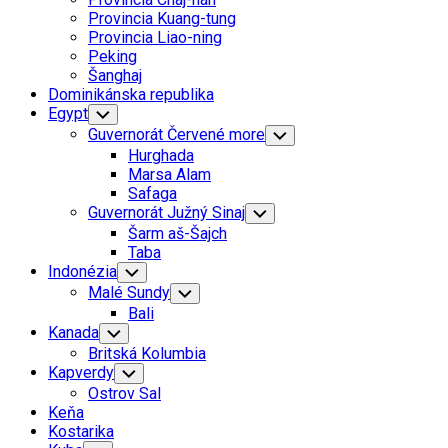
Menu
Provincia Kuang-tung
Provincia Liao-ning
Peking
Šanghaj
Dominikánska republika
Egypt
Toggle
Child
Guvernorát Červené more
Toggle
Menu
Child
Hurghada
Menu
Marsa Alam
Safaga
Guvernorát Južný Sinaj
Toggle
Child
Šarm aš-Šajch
Menu
Taba
Indonézia
Toggle
Child
Malé Sundy
Toggle
Menu
Child
Bali
Menu
Kanada
Toggle
Child
Britská Kolumbia
Menu
Kapverdy
Toggle
Child
Ostrov Sal
Menu
Keňa
Kostarika