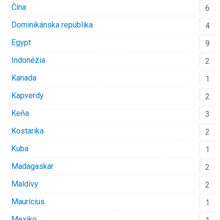
Čína
6
Dominikánska republika
4
Egypt
9
Indonézia
2
Kanada
1
Kapverdy
2
Keňa
3
Kostarika
2
Kuba
1
Madagaskar
2
Maldivy
2
Maurícius
1
Mexiko