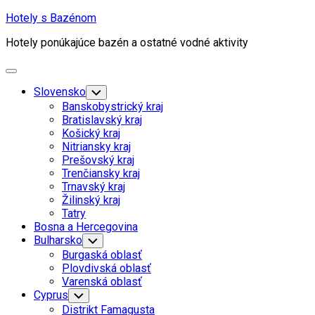
Skip
Hotely s Bazénom
to
Hotely ponúkajúce bazén a ostatné vodné aktivity
content
Expand
Menu
Slovensko
Toggle
Child
Banskobystrický kraj
Menu
Bratislavský kraj
Košický kraj
Nitriansky kraj
Prešovský kraj
Trenčiansky kraj
Trnavský kraj
Žilinský kraj
Tatry
Bosna a Hercegovina
Bulharsko
Toggle
Child
Burgaská oblasť
Menu
Plovdivská oblasť
Varenská oblasť
Cyprus
Toggle
Child
Distrikt Famagusta