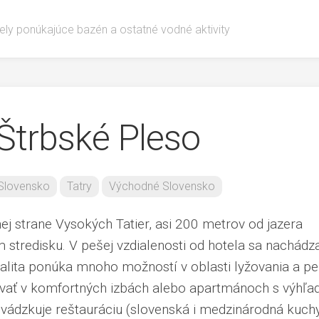
ely ponúkajúce bazén a ostatné vodné aktivity
 Štrbské Pleso
Slovensko
Tatry
Východné Slovensko
ej strane Vysokých Tatier, asi 200 metrov od jazera
tredisku. V pešej vzdialenosti od hotela sa nachádz
kalita ponúka mnoho možností v oblasti lyžovania a pe
tovať v komfortných izbách alebo apartmánoch s výhľ
evádzkuje reštauráciu (slovenská i medzinárodná kuch