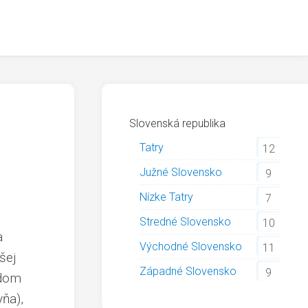
Slovenská republika
Tatry
12
Južné Slovensko
9
Nízke Tatry
7
Stredné Slovensko
10
a
Východné Slovensko
11
šej
Západné Slovensko
9
adom
yňa),