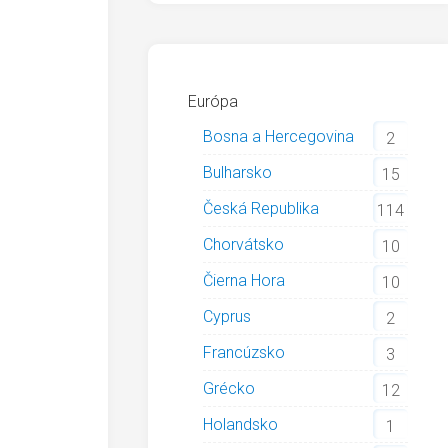
Európa
Bosna a Hercegovina
2
Bulharsko
15
Česká Republika
114
Chorvátsko
10
Čierna Hora
10
Cyprus
2
Francúzsko
3
Grécko
12
Holandsko
1