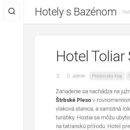
Skip
Hotely s Bazénom
to
Hot
content
Hotel Toliar
admin
Prešovský kraj
Zariadenie sa nachádza na južn
Štrbské Pleso
v rovnomennom s
vlaková stanica, a samotná lo
turistiky. Hostia sa môžu uby
na tatranskú prírodu. Hotel pr