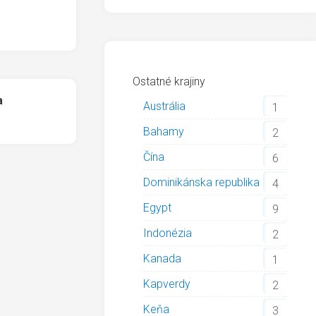
Ostatné krajiny
a
Austrália
1
Bahamy
2
Čína
6
Dominikánska republika
4
Egypt
9
Indonézia
2
Kanada
1
Kapverdy
2
Keňa
3