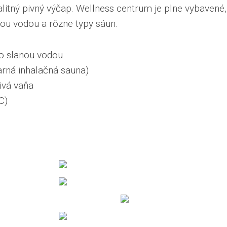
valitný pivný výčap. Wellness centrum je plne vybavené,
nou vodou a rôzne typy sáun.
o slanou vodou
arná inhalačná sauna)
rivá vaňa
C)