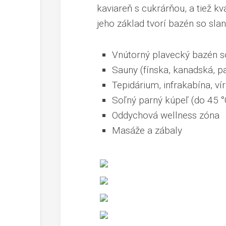
kaviareň s cukrárňou, a tiež k
jeho základ tvorí bazén so sla
Vnútorný plavecký bazén s
Sauny (fínska, kanadská, p
Tepidárium, infrakabína, ví
Soľný parný kúpeľ (do 45 °
Oddychová wellness zóna
Masáže a zábaly