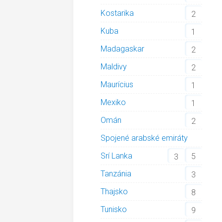
Kostarika
2
Kuba
1
Madagaskar
2
Maldivy
2
Maurícius
1
Mexiko
1
Omán
2
Spojené arabské emiráty
Srí Lanka
5
3
Tanzánia
3
Thajsko
8
Tunisko
9