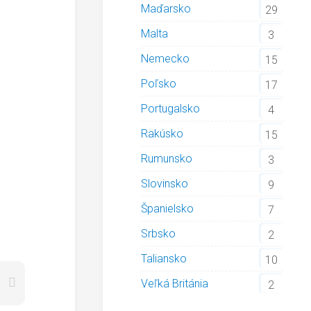
Maďarsko
29
Malta
3
Nemecko
15
Poľsko
17
Portugalsko
4
Rakúsko
15
Rumunsko
3
Slovinsko
9
Španielsko
7
Srbsko
2
Taliansko
10
Veľká Británia
2