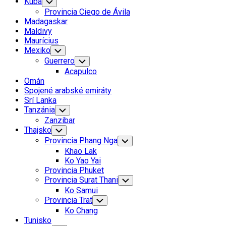
Kuba
Toggle
Child
Provincia Ciego de Ávila
Menu
Madagaskar
Maldivy
Maurícius
Mexiko
Toggle
Child
Guerrero
Toggle
Menu
Child
Acapulco
Menu
Omán
Spojené arabské emiráty
Srí Lanka
Tanzánia
Toggle
Child
Zanzibar
Menu
Thajsko
Toggle
Child
Provincia Phang Nga
Toggle
Menu
Child
Khao Lak
Menu
Ko Yao Yai
Provincia Phuket
Provincia Surat Thani
Toggle
Child
Ko Samui
Menu
Provincia Trat
Toggle
Child
Ko Chang
Menu
Tunisko