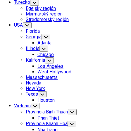
Turecko
Toggle
Child
Egejský región
Menu
Marmarský región
Stredomorský región
USA
Toggle
Child
Florida
Menu
Georgia
Toggle
Child
Atlanta
Menu
Illinois
Toggle
Child
Chicago
Menu
Kalifornia
Toggle
Child
Los Angeles
Menu
West Hollywood
Massachusetts
Nevada
New York
Texas
Toggle
Child
Houston
Menu
Vietnam
Toggle
Child
Provincia Binh Thuan
Toggle
Menu
Child
Phan Thiet
Menu
Provincia Khanh Hoa
Toggle
Child
Nha Trang