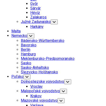
Menu
Győr
Sárvár
Hévíz
Zalakaros
Južné Zadunajsko
Toggle
Child
Harkány
Menu
Malta
Nemecko
Toggle
Child
Bádensko-Württembersko
Menu
Bavorsko
Berlín
Hamburg
Meklenbursko-Predpomoransko
Sasko
Sasko-Anhaltsko
Šlezvicko-Holštajnsko
Poľsko
Toggle
Child
Dolnosliezske vojvodstvo
Toggle
Menu
Child
Vroclav
Menu
Malopoľské vojvodstvo
Toggle
Child
Krakov
Menu
Mazovské vojvodstvo
Toggle
Child
Varšava