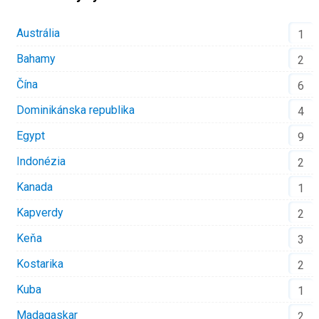
Austrália
1
Bahamy
2
Čína
6
Dominikánska republika
4
Egypt
9
Indonézia
2
Kanada
1
Kapverdy
2
Keňa
3
Kostarika
2
Kuba
1
Madagaskar
2