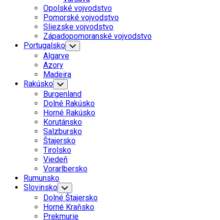
Menu
Opolské vojvodstvo
Pomorské vojvodstvo
Sliezske vojvodstvo
Západopomoranské vojvodstvo
Portugalsko
Toggle
Child
Algarve
Menu
Azory
Madeira
Current
Rakúsko
Toggle
Child
Page
Burgenland
Menu
Parent
Dolné Rakúsko
Horné Rakúsko
Korutánsko
Current
Salzbursko
Page
Štajersko
Parent
Tirolsko
Viedeň
Vorarlbersko
Rumunsko
Slovinsko
Toggle
Child
Dolné Štajersko
Menu
Horné Kraňsko
Prekmurie