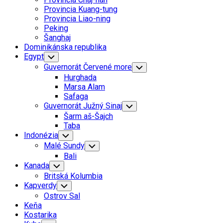
Menu
Provincia Kuang-tung
Provincia Liao-ning
Peking
Šanghaj
Dominikánska republika
Egypt
Toggle
Child
Guvernorát Červené more
Toggle
Menu
Child
Hurghada
Menu
Marsa Alam
Safaga
Guvernorát Južný Sinaj
Toggle
Child
Šarm aš-Šajch
Menu
Taba
Indonézia
Toggle
Child
Malé Sundy
Toggle
Menu
Child
Bali
Menu
Kanada
Toggle
Child
Britská Kolumbia
Menu
Kapverdy
Toggle
Child
Ostrov Sal
Menu
Keňa
Kostarika