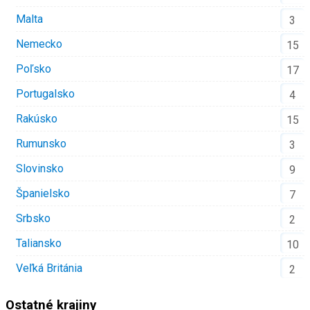
Malta
3
Nemecko
15
Poľsko
17
Portugalsko
4
Rakúsko
15
Rumunsko
3
Slovinsko
9
Španielsko
7
Srbsko
2
Taliansko
10
Veľká Británia
2
Ostatné krajiny