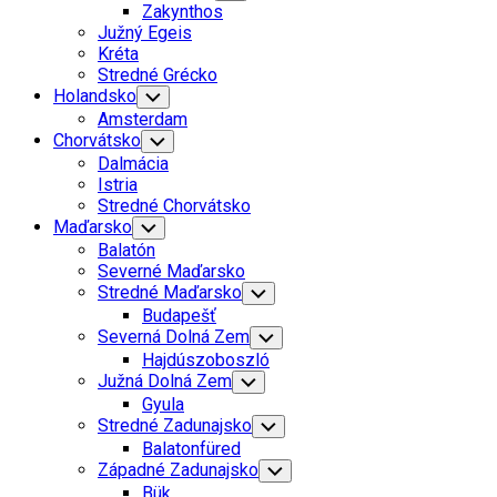
Child
Zakynthos
Menu
Južný Egeis
Kréta
Stredné Grécko
Holandsko
Toggle
Child
Amsterdam
Menu
Chorvátsko
Toggle
Child
Dalmácia
Menu
Istria
Stredné Chorvátsko
Maďarsko
Toggle
Child
Balatón
Menu
Severné Maďarsko
Stredné Maďarsko
Toggle
Child
Budapešť
Menu
Severná Dolná Zem
Toggle
Child
Hajdúszoboszló
Menu
Južná Dolná Zem
Toggle
Child
Gyula
Menu
Stredné Zadunajsko
Toggle
Child
Balatonfüred
Menu
Západné Zadunajsko
Toggle
Child
Bük