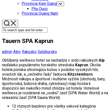
Menu
Provincia Kien Giang
Toggle
Child
Phu Quoc
Menu
Provincia Quang Nam
Tauern SPA Kaprun
admin
Alpy
Rakúsko
Salzbursko
Obľúbený wellness hotel sa nachádza v srdci rakúskych
Alp
neďaleko populárneho horského strediska
Kaprun
. Okolie
hotela ponúka ohromujúcu kulisu v podobe vysokých hôr,
sviežich lúk, a „večného ľadu“ ľadovca
Kitzsteinhorn
.
Možnosti nákupu a športové i kultúrne vyžitie (obchody, bary,
športoviská, bobová dráha, cyklotrasy) majú hostia k
dispozícii len niekoľko minút chôdze od hotela. Hotelové
wellness je rozdelené na „vodnú“ časť (SPA Water World) a na
relaxačnú časť (SPA Sauna World).
12 rôznych bazénov pre všetky vekové kategórie