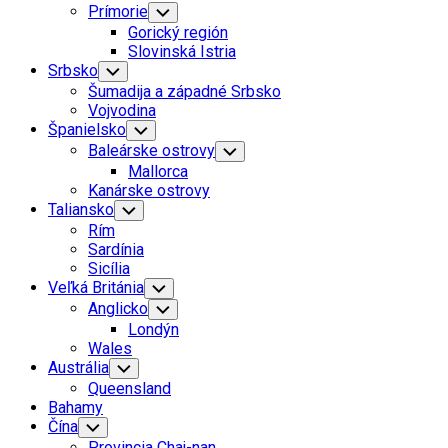
Prímorie
Toggle
Child
Gorický región
Menu
Slovinská Istria
Srbsko
Toggle
Child
Šumadija a západné Srbsko
Menu
Vojvodina
Španielsko
Toggle
Child
Baleárske ostrovy
Toggle
Menu
Child
Mallorca
Menu
Kanárske ostrovy
Taliansko
Toggle
Child
Rím
Menu
Sardínia
Sicília
Veľká Británia
Toggle
Child
Anglicko
Toggle
Menu
Child
Londýn
Menu
Wales
Austrália
Toggle
Child
Queensland
Menu
Bahamy
Čína
Toggle
Child
Provincia Chaj-nan