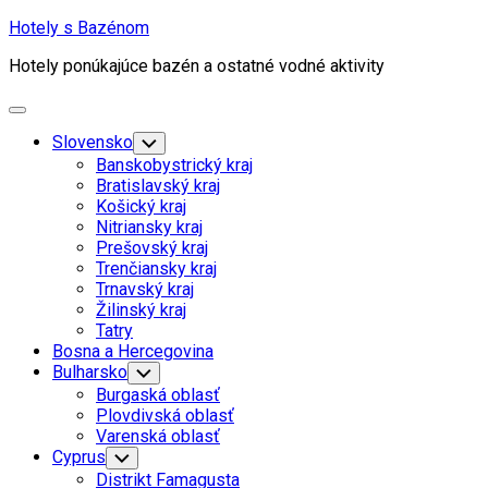
Skip
Hotely s Bazénom
to
Hotely ponúkajúce bazén a ostatné vodné aktivity
content
Expand
Menu
Slovensko
Toggle
Child
Banskobystrický kraj
Menu
Bratislavský kraj
Košický kraj
Nitriansky kraj
Prešovský kraj
Trenčiansky kraj
Trnavský kraj
Žilinský kraj
Tatry
Bosna a Hercegovina
Bulharsko
Toggle
Child
Burgaská oblasť
Menu
Plovdivská oblasť
Varenská oblasť
Cyprus
Toggle
Child
Distrikt Famagusta