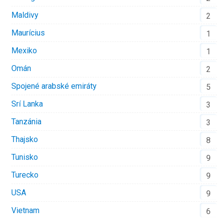
Maldivy
2
Maurícius
1
Mexiko
1
Omán
2
Spojené arabské emiráty
5
Srí Lanka
3
Tanzánia
3
Thajsko
8
Tunisko
9
Turecko
9
USA
9
Vietnam
6