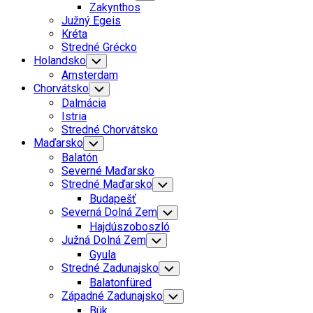
Child
Zakynthos
Menu
Južný Egeis
Kréta
Stredné Grécko
Holandsko
Toggle
Child
Amsterdam
Menu
Chorvátsko
Toggle
Child
Dalmácia
Menu
Istria
Stredné Chorvátsko
Maďarsko
Toggle
Child
Balatón
Menu
Severné Maďarsko
Stredné Maďarsko
Toggle
Child
Budapešť
Menu
Severná Dolná Zem
Toggle
Child
Hajdúszoboszló
Menu
Južná Dolná Zem
Toggle
Child
Gyula
Menu
Stredné Zadunajsko
Toggle
Child
Balatonfüred
Menu
Západné Zadunajsko
Toggle
Child
Bük