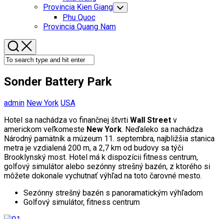
Menu
Provincia Kien Giang
Toggle
Child
Phu Quoc
Menu
Provincia Quang Nam
Sonder Battery Park
admin
New York
USA
Hotel sa nachádza vo finančnej štvrti
Wall Street
v
americkom veľkomeste
New York
. Neďaleko sa nachádza
Národný pamätník a múzeum 11. septembra, najbližšia stanica
metra je vzdialená 200 m, a 2,7 km od budovy sa týči
Brooklynský most. Hotel má k dispozícii fitness centrum,
golfový simulátor alebo sezónny strešný bazén, z ktorého si
môžete dokonale vychutnať výhľad na toto čarovné mesto.
Sezónny strešný bazén s panoramatickým výhľadom
Golfový simulátor, fitness centrum