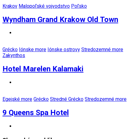
Krakov
Malopoľské vojvodstvo
Poľsko
Wyndham Grand Krakow Old Town
Grécko
Iónske more
Iónske ostrovy
Stredozemné more
Zakynthos
Hotel Marelen Kalamaki
Egejské more
Grécko
Stredné Grécko
Stredozemné more
9 Queens Spa Hotel