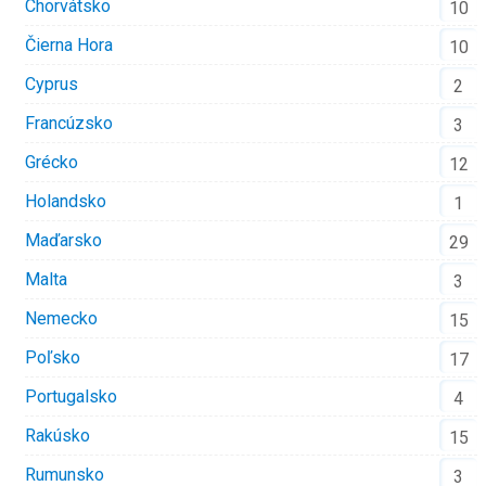
Chorvátsko
10
Čierna Hora
10
Cyprus
2
Francúzsko
3
Grécko
12
Holandsko
1
Maďarsko
29
Malta
3
Nemecko
15
Poľsko
17
Portugalsko
4
Rakúsko
15
Rumunsko
3