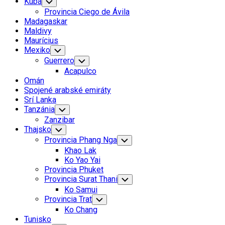
Kuba
Toggle
Child
Provincia Ciego de Ávila
Menu
Madagaskar
Maldivy
Maurícius
Mexiko
Toggle
Child
Guerrero
Toggle
Menu
Child
Acapulco
Menu
Omán
Spojené arabské emiráty
Srí Lanka
Tanzánia
Toggle
Child
Zanzibar
Menu
Thajsko
Toggle
Child
Provincia Phang Nga
Toggle
Menu
Child
Khao Lak
Menu
Ko Yao Yai
Provincia Phuket
Provincia Surat Thani
Toggle
Child
Ko Samui
Menu
Provincia Trat
Toggle
Child
Ko Chang
Menu
Tunisko