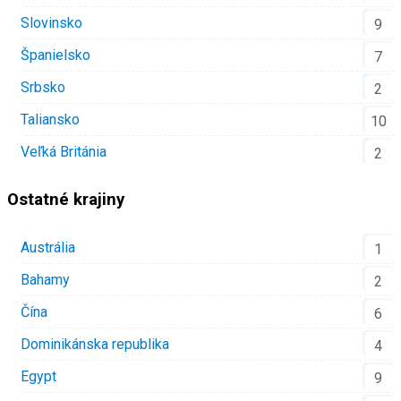
Slovinsko
9
Španielsko
7
Srbsko
2
Taliansko
10
Veľká Británia
2
Ostatné krajiny
Austrália
1
Bahamy
2
Čína
6
Dominikánska republika
4
Egypt
9