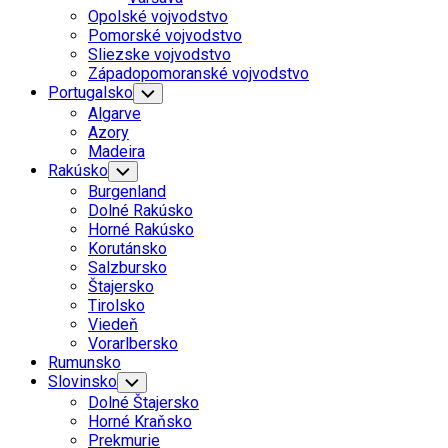
Menu
Opolské vojvodstvo
Pomorské vojvodstvo
Sliezske vojvodstvo
Západopomoranské vojvodstvo
Portugalsko
Toggle
Child
Algarve
Menu
Azory
Madeira
Rakúsko
Toggle
Child
Burgenland
Menu
Dolné Rakúsko
Horné Rakúsko
Korutánsko
Salzbursko
Štajersko
Tirolsko
Viedeň
Vorarlbersko
Rumunsko
Slovinsko
Toggle
Child
Dolné Štajersko
Menu
Horné Kraňsko
Prekmurie