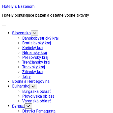
Skip
Hotely s Bazénom
to
Hotely ponúkajúce bazén a ostatné vodné aktivity
content
Expand
Menu
Slovensko
Toggle
Child
Banskobystrický kraj
Menu
Bratislavský kraj
Košický kraj
Nitriansky kraj
Prešovský kraj
Trenčiansky kraj
Trnavský kraj
Žilinský kraj
Tatry
Bosna a Hercegovina
Bulharsko
Toggle
Child
Burgaská oblasť
Menu
Plovdivská oblasť
Varenská oblasť
Cyprus
Toggle
Child
Distrikt Famagusta