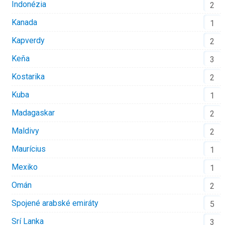
Indonézia
2
Kanada
1
Kapverdy
2
Keňa
3
Kostarika
2
Kuba
1
Madagaskar
2
Maldivy
2
Maurícius
1
Mexiko
1
Omán
2
Spojené arabské emiráty
5
Srí Lanka
3