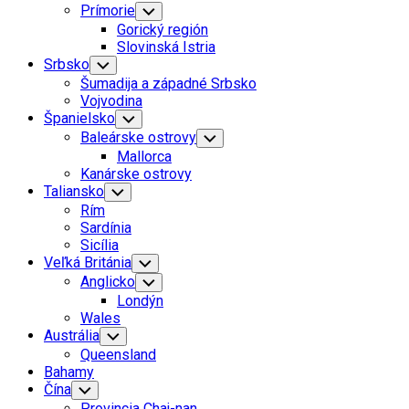
Prímorie
Toggle
Child
Gorický región
Menu
Slovinská Istria
Srbsko
Toggle
Child
Šumadija a západné Srbsko
Menu
Vojvodina
Španielsko
Toggle
Child
Baleárske ostrovy
Toggle
Menu
Child
Mallorca
Menu
Kanárske ostrovy
Taliansko
Toggle
Child
Rím
Menu
Sardínia
Sicília
Veľká Británia
Toggle
Child
Anglicko
Toggle
Menu
Child
Londýn
Menu
Wales
Austrália
Toggle
Child
Queensland
Menu
Bahamy
Čína
Toggle
Child
Provincia Chaj-nan