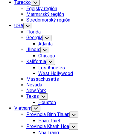
Turecko
Toggle
Child
Egejský región
Menu
Marmarský región
Stredomorský región
Current
USA
Toggle
Child
Page
Florida
Menu
Parent
Georgia
Toggle
Child
Atlanta
Menu
Illinois
Toggle
Child
Chicago
Menu
Kalifornia
Toggle
Child
Los Angeles
Menu
West Hollywood
Massachusetts
Nevada
Current
New York
Page
Texas
Toggle
Child
Parent
Houston
Menu
Vietnam
Toggle
Child
Provincia Binh Thuan
Toggle
Menu
Child
Phan Thiet
Menu
Provincia Khanh Hoa
Toggle
Child
Nha Trang