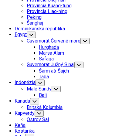
Menu
Provincia Kuang-tung
Provincia Liao-ning
Peking
Šanghaj
Dominikánska republika
Egypt
Toggle
Child
Guvernorát Červené more
Toggle
Menu
Child
Hurghada
Menu
Marsa Alam
Safaga
Guvernorát Južný Sinaj
Toggle
Child
Šarm aš-Šajch
Menu
Taba
Indonézia
Toggle
Child
Malé Sundy
Toggle
Menu
Child
Bali
Menu
Kanada
Toggle
Child
Britská Kolumbia
Menu
Kapverdy
Toggle
Child
Ostrov Sal
Menu
Keňa
Kostarika