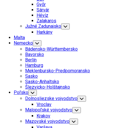
Menu
Győr
Sárvár
Hévíz
Zalakaros
Južné Zadunajsko
Toggle
Child
Harkány
Menu
Malta
Nemecko
Toggle
Child
Bádensko-Württembersko
Menu
Bavorsko
Berlín
Hamburg
Meklenbursko-Predpomoransko
Sasko
Sasko-Anhaltsko
Šlezvicko-Holštajnsko
Poľsko
Toggle
Child
Dolnosliezske vojvodstvo
Toggle
Menu
Child
Vroclav
Menu
Malopoľské vojvodstvo
Toggle
Child
Krakov
Menu
Mazovské vojvodstvo
Toggle
Child
Varšava