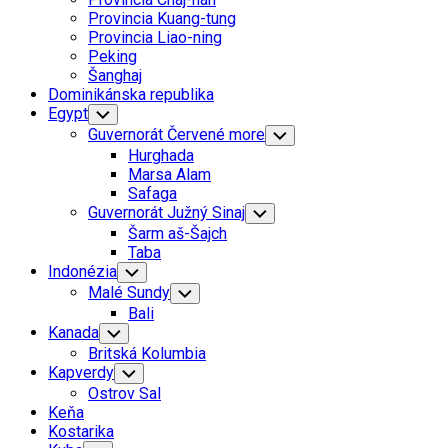
Menu
Provincia Kuang-tung
Provincia Liao-ning
Peking
Šanghaj
Dominikánska republika
Egypt
Toggle
Child
Guvernorát Červené more
Toggle
Menu
Child
Hurghada
Menu
Marsa Alam
Safaga
Guvernorát Južný Sinaj
Toggle
Child
Šarm aš-Šajch
Menu
Taba
Indonézia
Toggle
Child
Malé Sundy
Toggle
Menu
Child
Bali
Menu
Kanada
Toggle
Child
Britská Kolumbia
Menu
Kapverdy
Toggle
Child
Ostrov Sal
Menu
Keňa
Kostarika