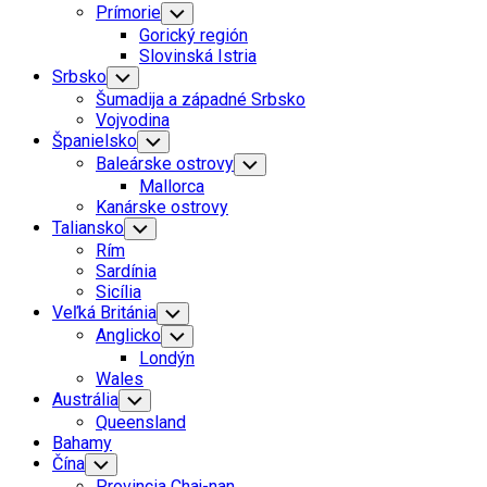
Prímorie
Toggle
Child
Gorický región
Menu
Slovinská Istria
Srbsko
Toggle
Child
Šumadija a západné Srbsko
Menu
Vojvodina
Španielsko
Toggle
Child
Baleárske ostrovy
Toggle
Menu
Child
Mallorca
Menu
Kanárske ostrovy
Taliansko
Toggle
Child
Rím
Menu
Sardínia
Sicília
Veľká Británia
Toggle
Child
Anglicko
Toggle
Menu
Child
Londýn
Menu
Wales
Austrália
Toggle
Child
Queensland
Menu
Bahamy
Čína
Toggle
Child
Provincia Chaj-nan