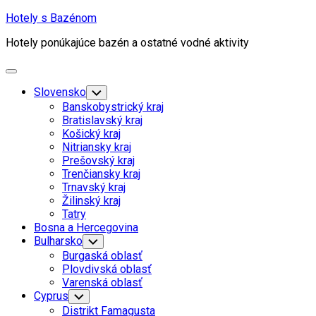
Skip
Hotely s Bazénom
to
Hotely ponúkajúce bazén a ostatné vodné aktivity
content
Expand
Menu
Slovensko
Toggle
Child
Banskobystrický kraj
Menu
Bratislavský kraj
Košický kraj
Nitriansky kraj
Prešovský kraj
Trenčiansky kraj
Trnavský kraj
Žilinský kraj
Tatry
Bosna a Hercegovina
Bulharsko
Toggle
Child
Burgaská oblasť
Menu
Plovdivská oblasť
Varenská oblasť
Cyprus
Toggle
Child
Distrikt Famagusta