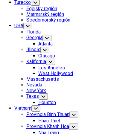
Turecko
Toggle
Child
Egejský región
Menu
Marmarský región
Stredomorský región
USA
Toggle
Child
Florida
Menu
Georgia
Toggle
Child
Atlanta
Menu
Illinois
Toggle
Child
Chicago
Menu
Kalifornia
Toggle
Child
Los Angeles
Menu
West Hollywood
Massachusetts
Nevada
New York
Texas
Toggle
Child
Houston
Menu
Vietnam
Toggle
Child
Provincia Binh Thuan
Toggle
Menu
Child
Phan Thiet
Menu
Provincia Khanh Hoa
Toggle
Child
Nha Trang