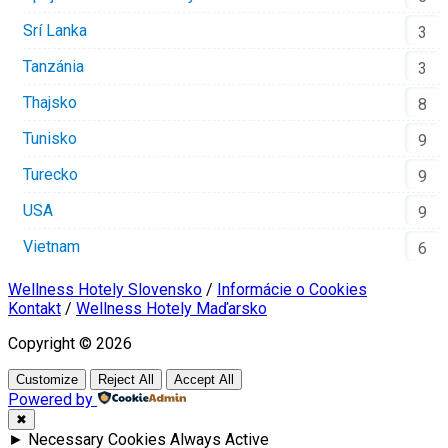
Srí Lanka
3
Tanzánia
3
Thajsko
8
Tunisko
9
Turecko
9
USA
9
Vietnam
6
Wellness Hotely Slovensko
/
Informácie o Cookies
Kontakt
/
Wellness Hotely Maďarsko
Copyright © 2026
Customize
Reject All
Accept All
Powered by
✖
►
Necessary Cookies
Always Active