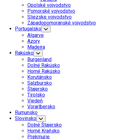
Menu
Opolské vojvodstvo
Pomorské vojvodstvo
Sliezske vojvodstvo
Západopomoranské vojvodstvo
Portugalsko
Toggle
Child
Algarve
Menu
Azory
Madeira
Rakúsko
Toggle
Child
Burgenland
Menu
Dolné Rakúsko
Horné Rakúsko
Korutánsko
Salzbursko
Štajersko
Tirolsko
Viedeň
Vorarlbersko
Rumunsko
Slovinsko
Toggle
Child
Dolné Štajersko
Menu
Horné Kraňsko
Prekmurie