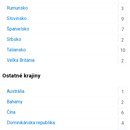
Rumunsko
3
Slovinsko
9
Španielsko
7
Srbsko
2
Taliansko
10
Veľká Británia
2
Ostatné krajiny
Austrália
1
Bahamy
2
Čína
6
Dominikánska republika
4