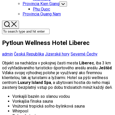
Menu
Provincia Kien Giang
Toggle
Child
Phu Quoc
Menu
Provincia Quang Nam
Pytloun Wellness Hotel Liberec
admin
Česká Republika
Jizerské hory
Severné Čechy
Objekt sa nachádza v pokojnej časti mesta
Liberec
, iba 3 km
od vyhľadávaného turisticko-športového areálu areálu
Ještěd
.
Vďaka svojej výhodnej polohe je využívaný ako firemnou
klientelou, tak aj turistami a lyžiarmi. Hotel sa pýši wellness
centrom
Luxury Island Spa
, a ubytovaní hostia do neho majú
zaistený bezplatný vstup po dobu tridsiatich minút každý deň.
Vonkajší bazén so slanou vodou
Vonkajšia fínska sauna
Vnútorná tropická soľno-bylinková sauna
Whirpool