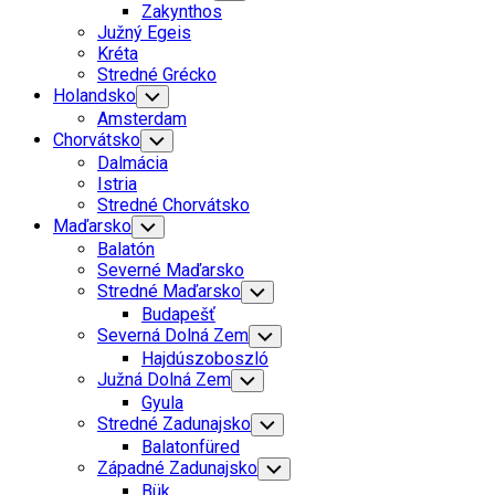
Child
Zakynthos
Menu
Južný Egeis
Kréta
Stredné Grécko
Holandsko
Toggle
Child
Amsterdam
Menu
Chorvátsko
Toggle
Child
Dalmácia
Menu
Istria
Stredné Chorvátsko
Maďarsko
Toggle
Child
Balatón
Menu
Severné Maďarsko
Stredné Maďarsko
Toggle
Child
Budapešť
Menu
Severná Dolná Zem
Toggle
Child
Hajdúszoboszló
Menu
Južná Dolná Zem
Toggle
Child
Gyula
Menu
Stredné Zadunajsko
Toggle
Child
Balatonfüred
Menu
Západné Zadunajsko
Toggle
Child
Bük