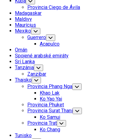
Kuba
Toggle
Child
Provincia Ciego de Ávila
Menu
Madagaskar
Maldivy
Maurícius
Mexiko
Toggle
Child
Guerrero
Toggle
Menu
Child
Acapulco
Menu
Omán
Spojené arabské emiráty
Srí Lanka
Tanzánia
Toggle
Child
Zanzibar
Menu
Thajsko
Toggle
Child
Provincia Phang Nga
Toggle
Menu
Child
Khao Lak
Menu
Ko Yao Yai
Provincia Phuket
Provincia Surat Thani
Toggle
Child
Ko Samui
Menu
Provincia Trat
Toggle
Child
Ko Chang
Menu
Tunisko