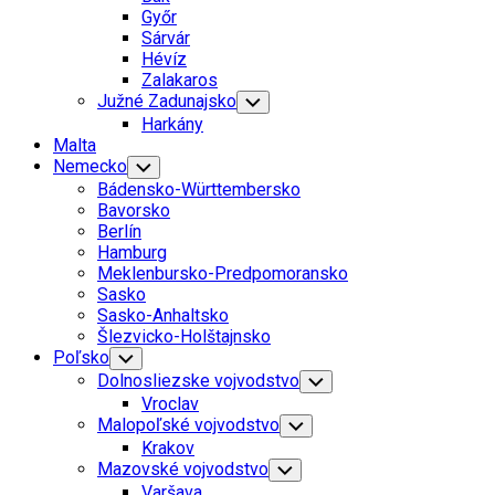
Menu
Győr
Sárvár
Hévíz
Zalakaros
Južné Zadunajsko
Toggle
Child
Harkány
Menu
Malta
Nemecko
Toggle
Child
Bádensko-Württembersko
Menu
Bavorsko
Berlín
Hamburg
Meklenbursko-Predpomoransko
Sasko
Sasko-Anhaltsko
Šlezvicko-Holštajnsko
Poľsko
Toggle
Child
Dolnosliezske vojvodstvo
Toggle
Menu
Child
Vroclav
Menu
Malopoľské vojvodstvo
Toggle
Child
Krakov
Menu
Mazovské vojvodstvo
Toggle
Child
Varšava