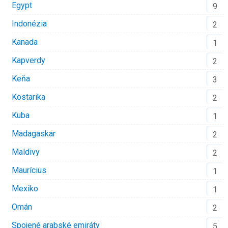
Egypt
9
Indonézia
2
Kanada
1
Kapverdy
2
Keňa
3
Kostarika
2
Kuba
1
Madagaskar
2
Maldivy
2
Maurícius
1
Mexiko
1
Omán
2
Spojené arabské emiráty
5